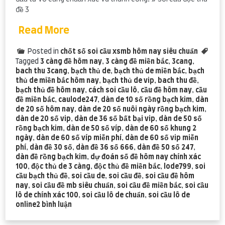
đề 3
Read More
Posted in
chốt số soi cầu xsmb hôm nay siêu chuẩn
Tagged
3 càng đề hôm nay
,
3 càng đề miền bắc
,
3cang
,
bach thu 3cang
,
bạch thủ de
,
bạch thủ de miền bắc
,
bạch
thủ de miền bắc hôm nay
,
bạch thủ de vip
,
bach thu đề
,
bạch thủ đề hôm nay
,
cách soi cầu lô
,
cầu đề hôm nay
,
cầu
đề miền bắc
,
caulode247
,
dàn de 10 số rồng bạch kim
,
dàn
de 20 số hôm nay
,
dàn de 20 số nuôi ngày rồng bạch kim
,
dàn de 20 số vip
,
dàn de 36 số bất bại vip
,
dàn de 50 số
rồng bạch kim
,
dàn de 50 số víp
,
dàn de 60 số khung 2
ngày
,
dàn de 60 số víp miễn phí
,
dàn de 60 số vip miễn
phí
,
dàn đề 30 số
,
dàn đề 36 số 666
,
dàn đề 50 số 247
,
dàn đề rồng bạch kim
,
dự đoán số đề hôm nay chính xác
100
,
độc thủ de 3 càng
,
độc thủ đề miền bắc
,
lode799
,
soi
cầu bạch thủ đề
,
soi cầu de
,
soi cầu đề
,
soi cầu đề hôm
nay
,
soi cầu đề mb siêu chuẩn
,
soi cầu đề miền bắc
,
soi cầu
lô de chính xác 100
,
soi cầu lô de chuẩn
,
soi cầu lô de
ở
online
2 bình luận
soi
cầu