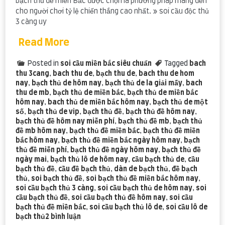
bạch thủ đề miền Bắc được chọn là phương pháp mang đến
cho người chơi tỷ lệ chiến thắng cao nhất. » soi cầu độc thủ
3 càng uy
Read More
Posted in
soi cầu miền bắc siêu chuẩn
Tagged
bach
thu 3cang
,
bach thu de
,
bạch thu de
,
bach thu de hom
nay
,
bạch thủ de hôm nay
,
bạch thủ de la giải mấy
,
bach
thu de mb
,
bạch thủ de miền bắc
,
bạch thủ de miền bắc
hôm nay
,
bach thủ de miền bắc hôm nay
,
bạch thủ de một
số
,
bạch thủ de vip
,
bạch thủ đề
,
bạch thủ đề hôm nay
,
bạch thủ đề hôm nay miễn phí
,
bạch thủ đề mb
,
bạch thủ
đề mb hôm nay
,
bạch thủ đề miền bắc
,
bạch thủ đề miền
bắc hôm nay
,
bạch thủ đề miền bắc ngày hôm nay
,
bạch
thủ đề miễn phí
,
bạch thủ đề ngày hôm nay
,
bạch thủ đề
ngày mai
,
bạch thủ lô de hôm nay
,
cầu bạch thủ de
,
cầu
bạch thủ đề
,
cầu đề bạch thủ
,
dàn de bạch thủ
,
đề bạch
thủ
,
soi bạch thủ đề
,
soi bạch thủ đề miền bắc hôm nay
,
soi cầu bạch thủ 3 càng
,
soi cầu bạch thủ de hôm nay
,
soi
cầu bạch thủ đề
,
soi cầu bạch thủ đề hôm nay
,
soi cầu
bạch thủ đề miền bắc
,
soi cầu bạch thủ lô de
,
soi cầu lô de
ở
bạch thủ
2 bình luận