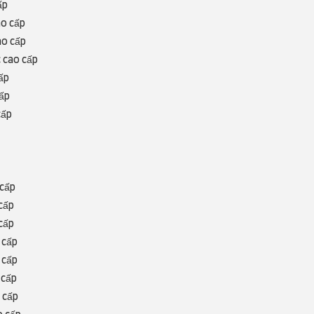
ấp
ao cấp
ao cấp
c cao cấp
ấp
cấp
cấp
 cấp
 cấp
 cấp
 cấp
 cấp
 cấp
 cấp