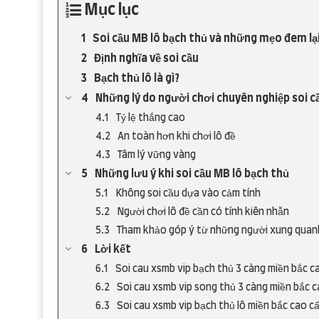
Mục lục
Soi cầu MB lô bạch thủ và những mẹo đem lại
Định nghĩa về soi cầu
Bạch thủ lô là gì?
Những lý do người chơi chuyên nghiệp soi c
Tỷ lệ thắng cao
An toàn hơn khi chơi lô đề
Tâm lý vững vàng
Những lưu ý khi soi cầu MB lô bạch thủ
Không soi cầu dựa vào cảm tính
Người chơi lô đề cần có tính kiên nhẫn
Tham khảo góp ý từ những người xung quan
Lời kết
Soi cau xsmb vip bạch thủ 3 càng miền bắc c
Soi cau xsmb vip song thủ 3 càng miền bắc 
Soi cau xsmb vip bạch thủ lô miền bắc cao c