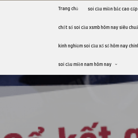
Trang chủ
soi cầu miền bắc cao cấp
chốt số soi cầu xsmb hôm nay siêu chu
kinh nghiệm soi cầu xổ số hôm nay chín
soi cầu miền nam hôm nay