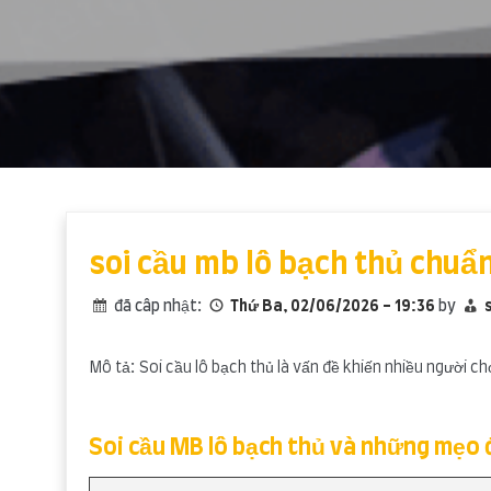
Skip
to
content
soi cầu mb lô bạch thủ chuẩn
đã câp nhật:
Thứ Ba, 02/06/2026 - 19:36
by
Mô tả: Soi cầu lô bạch thủ là vấn đề khiến nhiều người c
Soi cầu MB lô bạch thủ và những mẹo đ