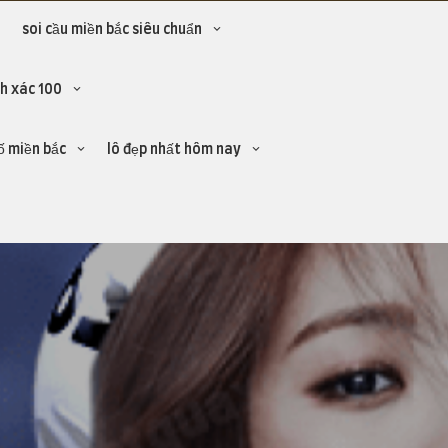
soi cầu miền bắc siêu chuẩn
nh xác 100
ố miền bắc
lô đẹp nhất hôm nay