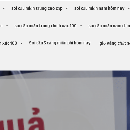
soi cầu miền trung cao cấp
soi cầu miền nam hôm nay
ẩn
soi cầu miền trung chính xác 100
soi cầu miền nam chí
Soi cầu 3 càng miễn phí hôm nay
h xác 100
giờ vàng chốt s