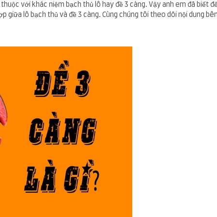
n thuộc với khác niệm bạch thủ lô hay đề 3 càng. Vậy anh em đã biết 
p giữa lô bạch thủ và đề 3 càng. Cùng chúng tôi theo dõi nội dung bê