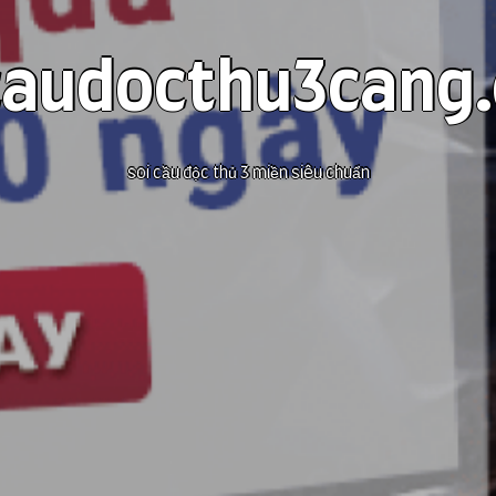
caudocthu3cang
soi cầu độc thủ 3 miền siêu chuẩn