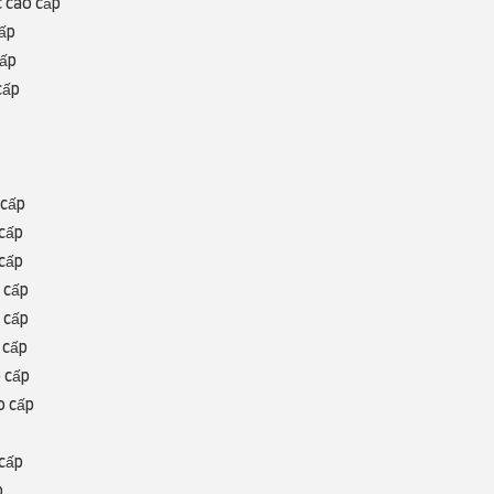
c cao cấp
cấp
cấp
cấp
 cấp
 cấp
 cấp
o cấp
 cấp
 cấp
o cấp
o cấp
 cấp
p