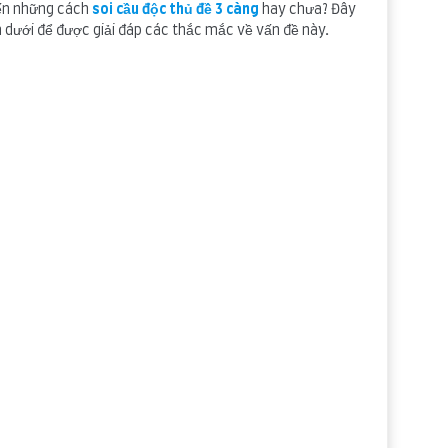
đến những cách
soi cầu độc thủ đề 3 càng
hay chưa? Đây
n dưới để được giải đáp các thắc mắc về vấn đề này.