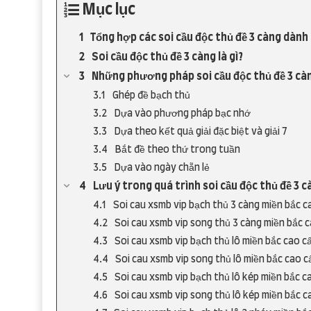
Mục lục
Tổng hợp các soi cầu độc thủ đề 3 càng dành
Soi cầu độc thủ đề 3 càng là gì?
Những phương pháp soi cầu độc thủ đề 3 càn
Ghép đề bạch thủ
Dựa vào phương pháp bạc nhớ
Dựa theo kết quả giải đặc biệt và giải 7
Bắt đề theo thứ trong tuần
Dựa vào ngày chẵn lẻ
Lưu ý trong quá trình soi cầu độc thủ đề 3 c
Soi cau xsmb vip bạch thủ 3 càng miền bắc c
Soi cau xsmb vip song thủ 3 càng miền bắc 
Soi cau xsmb vip bạch thủ lô miền bắc cao c
Soi cau xsmb vip song thủ lô miền bắc cao c
Soi cau xsmb vip bạch thủ lô kép miền bắc c
Soi cau xsmb vip song thủ lô kép miền bắc c