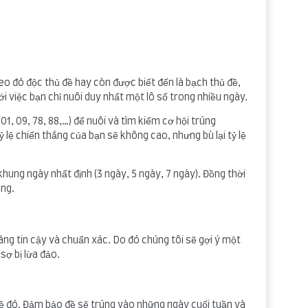
heo đó độc thủ đề hay còn được biết đến là bạch thủ đề,
i việc bạn chỉ nuôi duy nhất một lô số trong nhiều ngày.
1, 09, 78, 88,…) để nuôi và tìm kiếm cơ hội trúng
 lệ chiến thắng của bạn sẽ không cao, nhưng bù lại tỷ lệ
hung ngày nhất định (3 ngày, 5 ngày, 7 ngày). Đồng thời
ồng.
ng tin cậy và chuẩn xác. Do đó chúng tôi sẽ gợi ý một
sợ bị lừa đảo.
đề đó. Đảm bảo đề sẽ trúng vào những ngày cuối tuần và