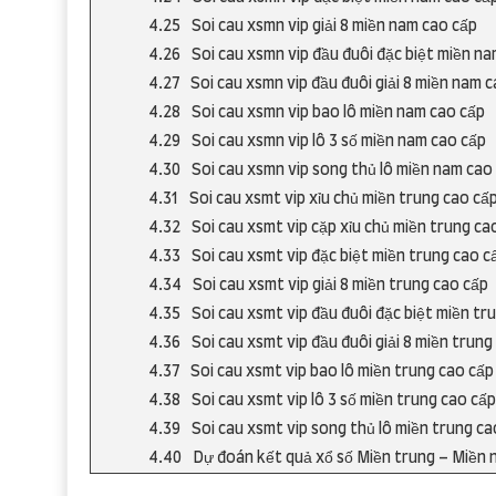
Soi cau xsmn vip giải 8 miền nam cao cấp
Soi cau xsmn vip đầu đuôi đặc biệt miền n
Soi cau xsmn vip đầu đuôi giải 8 miền nam 
Soi cau xsmn vip bao lô miền nam cao cấp
Soi cau xsmn vip lô 3 số miền nam cao cấp
Soi cau xsmn vip song thủ lô miền nam cao
Soi cau xsmt vip xỉu chủ miền trung cao cấ
Soi cau xsmt vip cặp xỉu chủ miền trung ca
Soi cau xsmt vip đặc biệt miền trung cao c
Soi cau xsmt vip giải 8 miền trung cao cấp
Soi cau xsmt vip đầu đuôi đặc biệt miền tr
Soi cau xsmt vip đầu đuôi giải 8 miền trung
Soi cau xsmt vip bao lô miền trung cao cấp
Soi cau xsmt vip lô 3 số miền trung cao cấp
Soi cau xsmt vip song thủ lô miền trung ca
Dự đoán kết quả xổ số Miền trung – Miền n