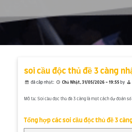
Skip
to
content
soi cầu độc thủ đề 3 càng n
đã câp nhật:
Chủ Nhật, 31/05/2026 - 19:55
by
Mô tả: Soi cầu độc thủ đề 3 càng là một cách dự đoán số đ
Tổng hợp các soi cầu độc thủ đề 3 càn