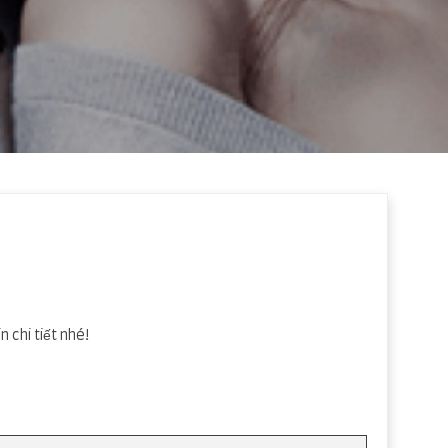
n chi tiết nhé!