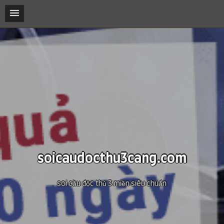
soicaudocthu3cang.com
soi cầu độc thủ 3 miền siêu chuẩn