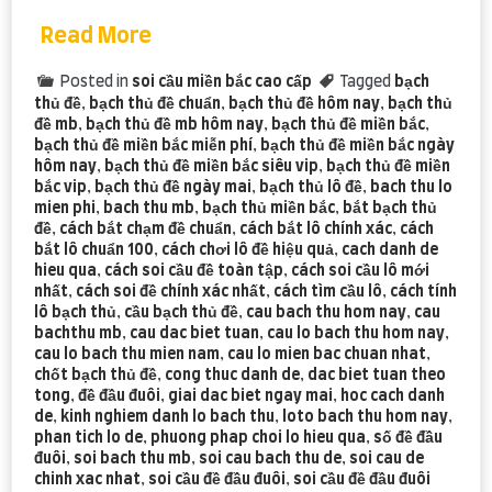
Read More
Posted in
soi cầu miền bắc cao cấp
Tagged
bạch
thủ đề
,
bạch thủ đề chuẩn
,
bạch thủ đề hôm nay
,
bạch thủ
đề mb
,
bạch thủ đề mb hôm nay
,
bạch thủ đề miền bắc
,
bạch thủ đề miền bắc miễn phí
,
bạch thủ đề miền bắc ngày
hôm nay
,
bạch thủ đề miền bắc siêu vip
,
bạch thủ đề miền
bắc vip
,
bạch thủ đề ngày mai
,
bạch thủ lô đề
,
bach thu lo
mien phi
,
bach thu mb
,
bạch thủ miền bắc
,
bắt bạch thủ
đề
,
cách bắt chạm đề chuẩn
,
cách bắt lô chính xác
,
cách
bắt lô chuẩn 100
,
cách chơi lô đề hiệu quả
,
cach danh de
hieu qua
,
cách soi cầu đề toàn tập
,
cách soi cầu lô mới
nhất
,
cách soi đề chính xác nhất
,
cách tìm cầu lô
,
cách tính
lô bạch thủ
,
cầu bạch thủ đề
,
cau bach thu hom nay
,
cau
bachthu mb
,
cau dac biet tuan
,
cau lo bach thu hom nay
,
cau lo bach thu mien nam
,
cau lo mien bac chuan nhat
,
chốt bạch thủ đề
,
cong thuc danh de
,
dac biet tuan theo
tong
,
đề đầu đuôi
,
giai dac biet ngay mai
,
hoc cach danh
de
,
kinh nghiem danh lo bach thu
,
loto bach thu hom nay
,
phan tich lo de
,
phuong phap choi lo hieu qua
,
số đề đầu
đuôi
,
soi bach thu mb
,
soi cau bach thu de
,
soi cau de
chinh xac nhat
,
soi cầu đề đầu đuôi
,
soi cầu đề đầu đuôi