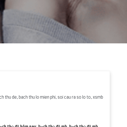
h thu de, bach thu lo mien phi, soi cau ra so lo to, xsmb
ạch thủ đề hôm nay
,
bạch thủ đề mb
,
bạch thủ đề mb