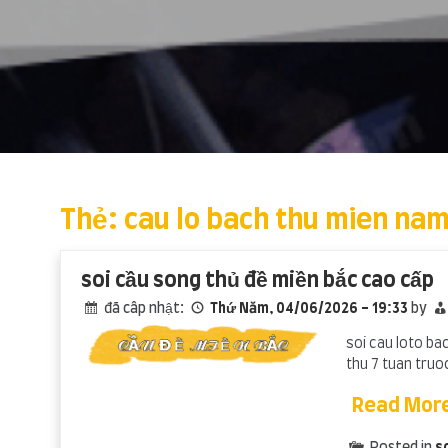
Skip
to
content
Thẻ:
cau lo bach thu mien na
soi cầu song thủ đề miền bắc cao cấp
đã câp nhật:
Thứ Năm, 04/06/2026 - 19:33
by
soi cau loto ba
thu 7 tuan truo
Read Mor
Posted in
s