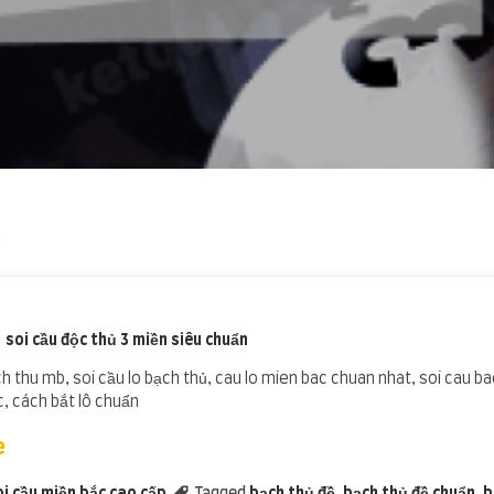
m
soi cầu độc thủ 3 miền siêu chuẩn
ch thu mb, soi cầu lo bạch thủ, cau lo mien bac chuan nhat, soi cau bac
c, cách bắt lô chuẩn
e
oi cầu miền bắc cao cấp
Tagged
bạch thủ đề
,
bạch thủ đề chuẩn
,
b