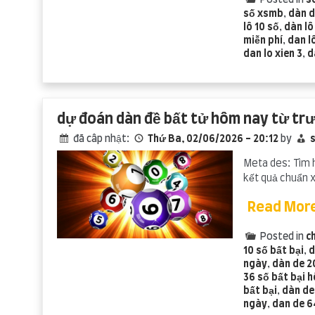
số xsmb
,
dàn d
lô 10 số
,
dàn lô
miễn phí
,
dan l
dan lo xien 3
,
d
dự đoán dàn đề bất tử hôm nay từ tr
đã câp nhật:
Thứ Ba, 02/06/2026 - 20:12
by
s
Meta des: Tìm h
kết quả chuẩn x
Read Mor
Posted in
c
10 số bất bại
,
d
ngày
,
dàn de 2
36 số bất bại 
bất bại
,
dàn de
ngày
,
dan de 6