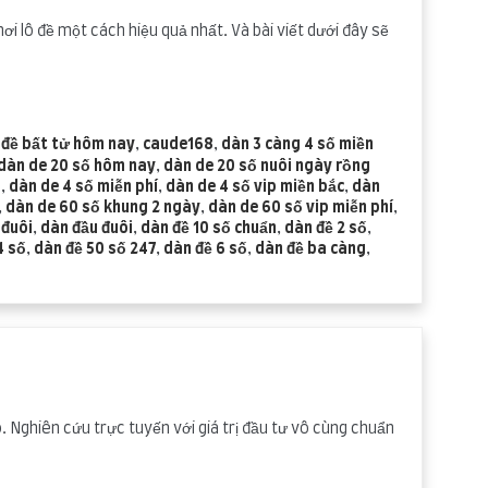
sợ
ơi lô đề một cách hiệu quả nhất. Và bài viết dưới đây sẽ
lỗ
đánh
là
trúng
 đề bất tử hôm nay
,
caude168
,
dàn 3 càng 4 số miền
dàn de 20 số hôm nay
,
dàn de 20 số nuôi ngày rồng
g
,
dàn de 4 số miễn phí
,
dàn de 4 số vip miền bắc
,
dàn
,
dàn de 60 số khung 2 ngày
,
dàn de 60 số vip miễn phí
,
 đuôi
,
dàn đầu đuôi
,
dàn đề 10 số chuẩn
,
dàn đề 2 số
,
4 số
,
dàn đề 50 số 247
,
dàn đề 6 số
,
dàn đề ba càng
,
Nghiên cứu trực tuyến với giá trị đầu tư vô cùng chuẩn