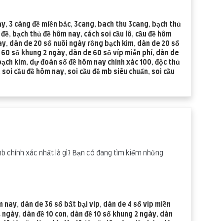
ay
,
3 càng đề miền bắc
,
3cang
,
bach thu 3cang
,
bạch thủ
 đề
,
bạch thủ đề hôm nay
,
cách soi cầu lô
,
cầu đề hôm
ay
,
dàn de 20 số nuôi ngày rồng bạch kim
,
dàn de 20 số
 60 số khung 2 ngày
,
dàn de 60 số víp miễn phí
,
dàn de
bạch kim
,
dự đoán số đề hôm nay chính xác 100
,
độc thủ
,
soi cầu đề hôm nay
,
soi cầu đề mb siêu chuẩn
,
soi cầu
mb chính xác nhất là gì? Bạn có đang tìm kiếm những
m nay
,
dàn de 36 số bất bại vip
,
dàn de 4 số vip miền
2 ngày
,
dàn đề 10 con
,
dàn đề 10 số khung 2 ngày
,
dàn