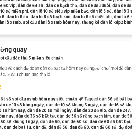
e 60 vip
,
dàn de 64 số
,
dàn de bạch thủ
,
dàn de đầu đuôi
,
dàn de đầ
 10 số miền phí
,
dàn lô 10 số siêu víp miền bắc
,
dàn lô 3 số
,
dàn lô 3 
ô 6
,
dan lo 6 so
,
dàn lô 6 số bạch kim
,
dàn lô 6 số miền phí
,
dan lo 6 
àn lô xsmb
,
soi cầu dàn lô xsmb hôm nay
,
thống kê dàn lô kép
2 bìn
ường quay
oi cầu độc thủ 3 miền siêu chuẩn
iểu về cách dự đoán dàn đề bất tử hôm nay để người chơi mới dễ dàng 
ác. » cầu chuẩn độc thủ lô
e
hốt số soi cầu xsmb hôm nay siêu chuẩn
Tagged
dàn 36 số bất bạ
àn de 10 số hàng ngày
,
dàn de 10 số khung 3 ngày
,
dàn de 16 số kh
0 số hôm nay
,
dàn de 20 số mỗi ngày
,
dàn de 20 số vip
,
dan de 247
,
hôm nay
,
dàn de 36 số bất tử
,
dàn de 36 số rồng bạch kim
,
dan de 50
 50 số khung 1 ngày
,
dan de 60
,
dan de 60 so
,
dàn de 60 số bất bại
4
,
dan de bat tu
,
dàn đề
,
dàn đề 36
,
dan đề 60
,
dan đề 60 số
,
dự đoá