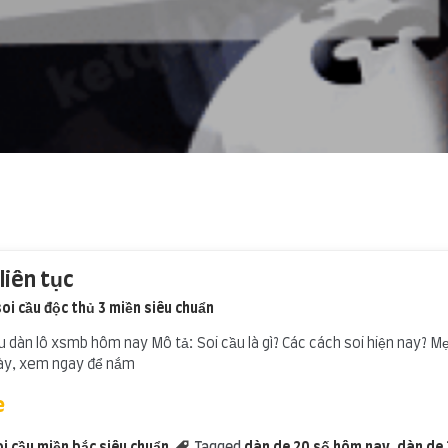
liên tục
soi cầu độc thủ 3 miền siêu chuẩn
u dàn lô xsmb hôm nay Mô tả: Soi cầu là gì? Các cách soi hiện nay? M
này, xem ngay để nắm
e
oi cầu miền bắc siêu chuẩn
Tagged
dàn de 20 số hôm nay
,
dàn de 