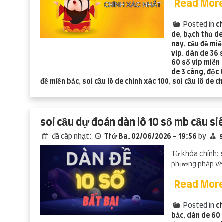
Read Mor
Posted in
c
de
,
bạch thủ de
nay
,
cầu đề miề
vip
,
dàn de 36 s
60 số vip miễn 
de 3 càng
,
độc 
đề miền bắc
,
soi cầu lô de chính xác 100
,
soi cầu lô de c
soi cầu dự đoán dàn lô 10 số mb cầu si
đã câp nhật:
Thứ Ba, 02/06/2026 - 19:56
by
Từ khóa chính: 
phương pháp về
Read Mor
Posted in
c
bắc
,
dàn de 60 