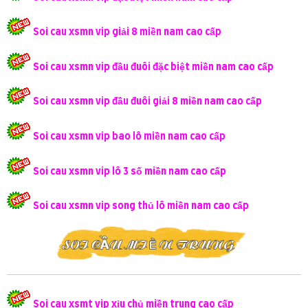
Soi cau xsmn vip giải 8 miền nam cao cấp
Soi cau xsmn vip đầu đuôi đặc biệt miền nam cao cấp
Soi cau xsmn vip đầu đuôi giải 8 miền nam cao cấp
Soi cau xsmn vip bao lô miền nam cao cấp
Soi cau xsmn vip lô 3 số miền nam cao cấp
Soi cau xsmn vip song thủ lô miền nam cao cấp
Soi cau xsmt vip xỉu chủ miền trung cao cấp