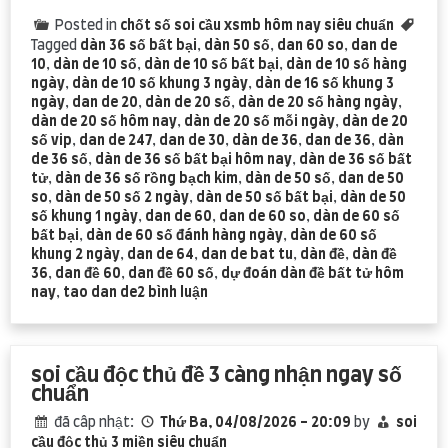
Posted in
chốt số soi cầu xsmb hôm nay siêu chuẩn
Tagged
dàn 36 số bất bại
,
dàn 50 số
,
dan 60 so
,
dan de
10
,
dàn de 10 số
,
dàn de 10 số bất bại
,
dàn de 10 số hàng
ngày
,
dàn de 10 số khung 3 ngày
,
dàn de 16 số khung 3
ngày
,
dan de 20
,
dàn de 20 số
,
dàn de 20 số hàng ngày
,
dàn de 20 số hôm nay
,
dàn de 20 số mỗi ngày
,
dàn de 20
số vip
,
dan de 247
,
dan de 30
,
dàn de 36
,
dan de 36
,
dàn
de 36 số
,
dàn de 36 số bất bại hôm nay
,
dàn de 36 số bất
tử
,
dàn de 36 số rồng bạch kim
,
dàn de 50 số
,
dan de 50
so
,
dàn de 50 số 2 ngày
,
dàn de 50 số bất bại
,
dàn de 50
số khung 1 ngày
,
dan de 60
,
dan de 60 so
,
dàn de 60 số
bất bại
,
dàn de 60 số đánh hàng ngày
,
dàn de 60 số
khung 2 ngày
,
dan de 64
,
dan de bat tu
,
dàn đề
,
dàn đề
36
,
dan đề 60
,
dan đề 60 số
,
dự đoán dàn đề bất tử hôm
ở
nay
,
tao dan de
2 bình luận
dự
đoán
dàn
đề
soi cầu độc thủ đề 3 càng nhận ngay số
bất
chuẩn
tử
đã câp nhật:
Thứ Ba, 04/08/2026 - 20:09
by
soi
hôm
cầu độc thủ 3 miền siêu chuẩn
nay