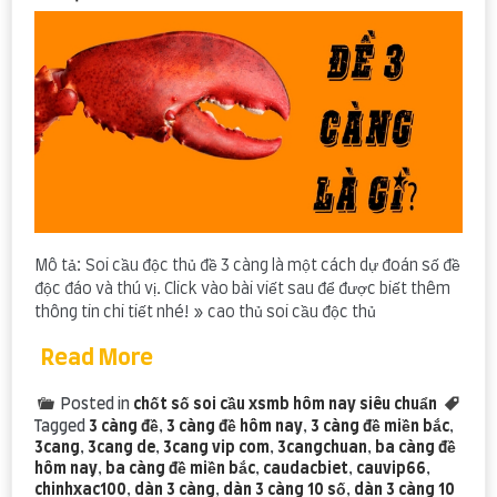
từ
trường
quay
Mô tả: Soi cầu độc thủ đề 3 càng là một cách dự đoán số đề
độc đáo và thú vị. Click vào bài viết sau để được biết thêm
thông tin chi tiết nhé! » cao thủ soi cầu độc thủ
Read More
Posted in
chốt số soi cầu xsmb hôm nay siêu chuẩn
Tagged
3 càng đề
,
3 càng đề hôm nay
,
3 càng đề miền bắc
,
3cang
,
3cang de
,
3cang vip com
,
3cangchuan
,
ba càng đề
hôm nay
,
ba càng đề miền bắc
,
caudacbiet
,
cauvip66
,
chinhxac100
,
dàn 3 càng
,
dàn 3 càng 10 số
,
dàn 3 càng 10