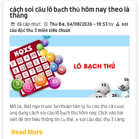
độc
thủ
cách soi cầu lô bạch thủ hôm nay theo là
đề
thắng
hôm
đã câp nhật:
Thứ Ba, 04/08/2026 - 19:53
by
soi
nay
cầu độc thủ 3 miền siêu chuẩn
chính
xác
nhất
Mô tả: Bất ngờ trước lợi nhuận tiền tỷ từ cao thủ cá cược
ứng dụng cách soi cầu lô bạch thủ hôm nay. Click vào bài
viết để tìm hiểu thông tin cụ thể. » soi cầu độc thủ 3 càng
Read More