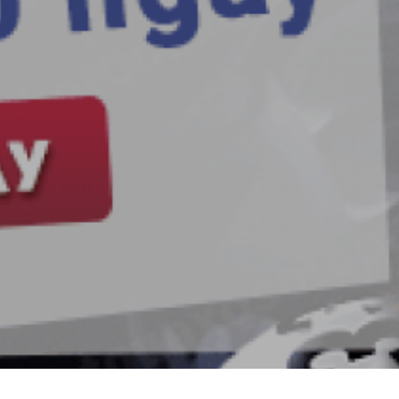
Skip
to