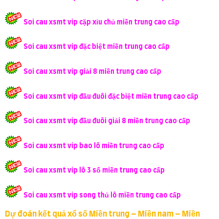
Soi cau xsmt vip cặp xỉu chủ miền trung cao cấp
Soi cau xsmt vip đặc biệt miền trung cao cấp
Soi cau xsmt vip giải 8 miền trung cao cấp
Soi cau xsmt vip đầu đuôi đặc biệt miền trung cao cấp
Soi cau xsmt vip đầu đuôi giải 8 miền trung cao cấp
Soi cau xsmt vip bao lô miền trung cao cấp
Soi cau xsmt vip lô 3 số miền trung cao cấp
Soi cau xsmt vip song thủ lô miền trung cao cấp
Dự đoán kết quả xổ số Miền trung – Miền nam – Miền