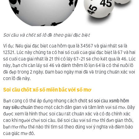
Soi cầu và chốt số lô đề theo giải đặc biệt
Ví dụ: Nếu giải đặc biệt của hôm qua là 34567 và giải nhất sẽ là
12321. Lúc này chúng ta có hai số cuối của giải đặc biệt là 67 và hai
số cuối của giải nhất là 21 thì có lấy 67-21 sẽ cho kết quả là 46. Lúc
này, bạn chỉ cần lấy số 46 và đánh thêm lô lộn 64 là có thể nuôi lô
đề đẹp trong 2 ngày. Đảm bảo ngày mai đề về trúng chuẩn xác với
con lô đề này.
Soi cầu chốt xổ số miền bắc với số mơ
Bạn cũng có thể áp dụng những cách
chốt số soi cầu xsmb hôm
nay siêu chuẩn
theo một cách dân gian và tâm linh với số mơ. Đây
được xem là hình thức soi cầu rất chuẩn xác và có độ chính xác
cao khi người chơi soi cầu. Để soi cầu với số mơ thì đơn giản thôi,
bạn mơ như thế nào thì tìm số theo đúng với ý nghĩa và điềm báo
của giấc mơ đó.