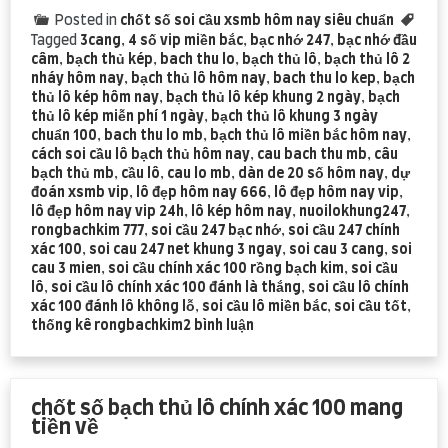
Posted in
chốt số soi cầu xsmb hôm nay siêu chuẩn
Tagged
3cang
,
4 số vip miền bắc
,
bạc nhớ 247
,
bạc nhớ đầu
câm
,
bạch thủ kép
,
bach thu lo
,
bạch thủ lô
,
bạch thủ lô 2
nháy hôm nay
,
bạch thủ lô hôm nay
,
bach thu lo kep
,
bạch
thủ lô kép hôm nay
,
bạch thủ lô kép khung 2 ngày
,
bạch
thủ lô kép miễn phí 1 ngày
,
bạch thủ lô khung 3 ngày
chuẩn 100
,
bach thu lo mb
,
bạch thủ lô miền bắc hôm nay
,
cách soi cầu lô bạch thủ hôm nay
,
cau bach thu mb
,
câu
bạch thủ mb
,
cầu lô
,
cau lo mb
,
dàn de 20 số hôm nay
,
dự
đoán xsmb vip
,
lô đẹp hôm nay 666
,
lô đẹp hôm nay vip
,
lô đẹp hôm nay vip 24h
,
lô kép hôm nay
,
nuoilokhung247
,
rongbachkim 777
,
soi cầu 247 bạc nhớ
,
soi cầu 247 chính
xác 100
,
soi cau 247 net khung 3 ngay
,
soi cau 3 cang
,
soi
cau 3 mien
,
soi cầu chính xác 100 rồng bạch kim
,
soi cầu
lô
,
soi cầu lô chính xác 100 đánh là thắng
,
soi cầu lô chính
xác 100 đánh lô không lỗ
,
soi cầu lô miền bắc
,
soi cầu tốt
,
ở
thống kê rongbachkim
2 bình luận
cách
soi
cầu
lô
chốt số bạch thủ lô chính xác 100 mang
bạch
tiền về
thủ