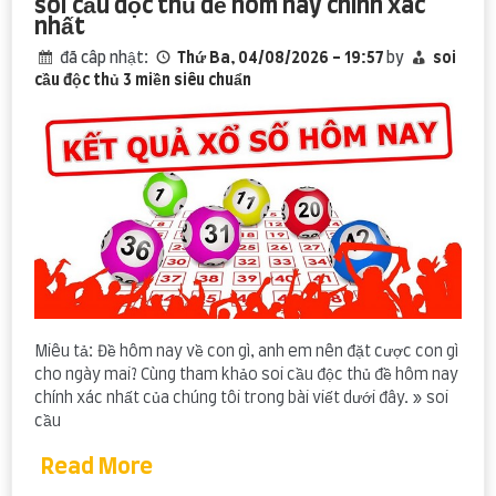
soi cầu độc thủ đề hôm nay chính xác
dàn
nhất
lô
đã câp nhật:
Thứ Ba, 04/08/2026 - 19:57
by
soi
10
cầu độc thủ 3 miền siêu chuẩn
số
mb
cầu
siêu
vip
Miêu tả: Đề hôm nay về con gì, anh em nên đặt cược con gì
cho ngày mai? Cùng tham khảo soi cầu độc thủ đề hôm nay
chính xác nhất của chúng tôi trong bài viết dưới đây. » soi
cầu
Read More