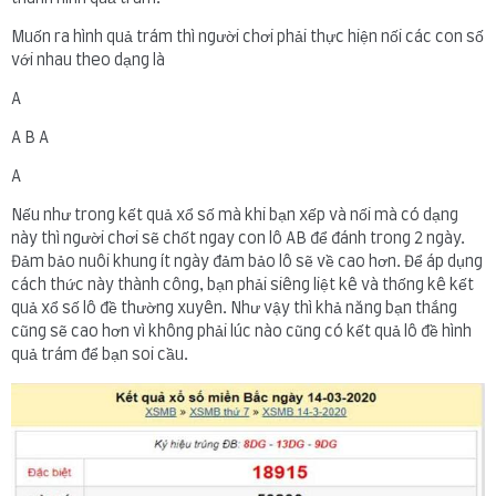
Muốn ra hình quả trám thì người chơi phải thực hiện nối các con số
với nhau theo dạng là
A
A B A
A
Nếu như trong kết quả xổ số mà khi bạn xếp và nối mà có dạng
này thì người chơi sẽ chốt ngay con lô AB để đánh trong 2 ngày.
Đảm bảo nuôi khung ít ngày đảm bảo lô sẽ về cao hơn. Để áp dụng
cách thức này thành công, bạn phải siêng liệt kê và thống kê kết
quả xổ số lô đề thường xuyên. Như vậy thì khả năng bạn thắng
cũng sẽ cao hơn vì không phải lúc nào cũng có kết quả lô đề hình
quả trám để bạn soi cầu.