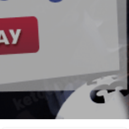
Skip
to