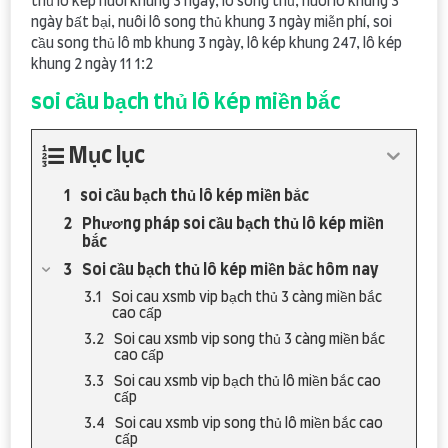
thủ lô kép nuôi khung 3 ngày, lô song thủ, nuôi lô khung 3
ngày bất bại, nuôi lô song thủ khung 3 ngày miễn phí, soi
cầu song thủ lô mb khung 3 ngày, lô kép khung 247, lô kép
khung 2 ngày 11 1:2
soi cầu bạch thủ lô kép miền bắc
Mục lục
soi cầu bạch thủ lô kép miền bắc
Phương pháp soi cầu bạch thủ lô kép miền
bắc
Soi cầu bạch thủ lô kép miền bắc hôm nay
Soi cau xsmb vip bạch thủ 3 càng miền bắc
cao cấp
Soi cau xsmb vip song thủ 3 càng miền bắc
cao cấp
Soi cau xsmb vip bạch thủ lô miền bắc cao
cấp
Soi cau xsmb vip song thủ lô miền bắc cao
cấp