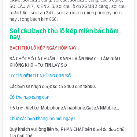
CÀNG, soi cầu 3 càng, soi cau, soi cầu 3 càng, Cau 3 Cang,
SOI CẦU VIP , XIÊN 2 ,3, soi cầu lô đề XSMB 3 càng , soi cầu
miền bắc , soi cau 247 , soi cau xsmb mien phi ngay hom
nay , rong bach kim 666.
Soi cầu bạch thủ lô kép miền bắc hôm
nay
BẠCH THỦ LÔ KÉP NGÀY HÔM NAY :
ĐÃ CHỐT SỐ LÀ CHUẨN – ĐÁNH LÀ ĂN NGAY – LÀM GIÀU
KHÔNG KHÓ – TỰ TIN LẤY SỐ
UY TÍN ĐẾN TỪ NHỮNG CON SỐ
Các bạn sẽ nhận được số từ 8h00 đến 18h00.
Có thể nạp cộng dồn
Hỗ trợ : Viettel,Mobiphone,Vinaphone,Gate,VNMobile…
Chúc các bạn thắng lớn mỗi ngày !
Quý khách vui lòng liên hệ PHẦN CHÁT bên dưới để được hỗ
trợ nạp thẻ.