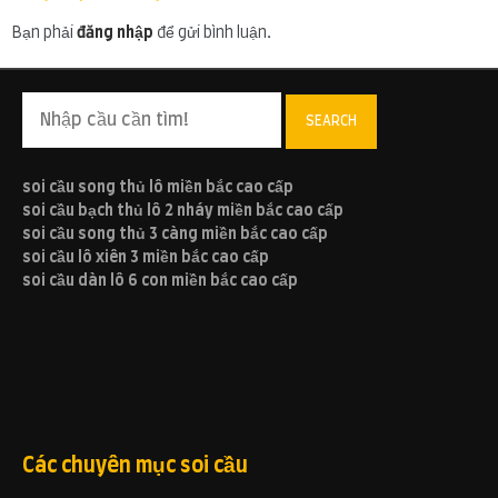
Bạn phải
đăng nhập
để gửi bình luận.
SEARCH
soi cầu song thủ lô miền bắc cao cấp
soi cầu bạch thủ lô 2 nháy miền bắc cao cấp
soi cầu song thủ 3 càng miền bắc cao cấp
soi cầu lô xiên 3 miền bắc cao cấp
soi cầu dàn lô 6 con miền bắc cao cấp
Các chuyên mục soi cầu