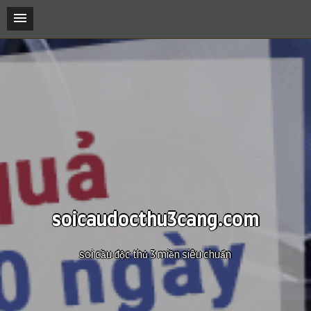
soicaudocthu3cang.com
soi cầu độc thủ 3 miền siêu chuẩn