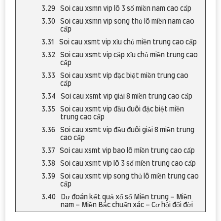
Soi cau xsmn vip lô 3 số miền nam cao cấp
Soi cau xsmn vip song thủ lô miền nam cao
cấp
Soi cau xsmt vip xỉu chủ miền trung cao cấp
Soi cau xsmt vip cặp xỉu chủ miền trung cao
cấp
Soi cau xsmt vip đặc biệt miền trung cao
cấp
Soi cau xsmt vip giải 8 miền trung cao cấp
Soi cau xsmt vip đầu đuôi đặc biệt miền
trung cao cấp
Soi cau xsmt vip đầu đuôi giải 8 miền trung
cao cấp
Soi cau xsmt vip bao lô miền trung cao cấp
Soi cau xsmt vip lô 3 số miền trung cao cấp
Soi cau xsmt vip song thủ lô miền trung cao
cấp
Dự đoán kết quả xổ số Miền trung – Miền
nam – Miền Bắc chuẩn xác – Cơ hội đổi đời