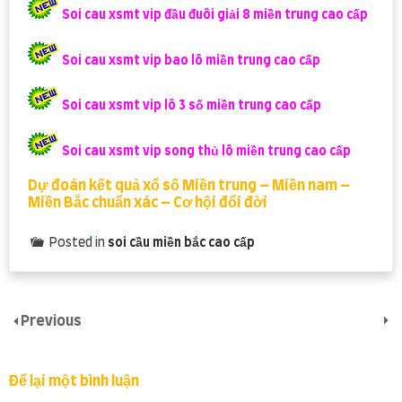
Soi cau xsmt vip đầu đuôi giải 8 miền trung cao cấp
Soi cau xsmt vip bao lô miền trung cao cấp
Soi cau xsmt vip lô 3 số miền trung cao cấp
Soi cau xsmt vip song thủ lô miền trung cao cấp
Dự đoán kết quả xổ số Miền trung – Miền nam –
Miền Bắc chuẩn xác – Cơ hội đổi đời
Posted in
soi cầu miền bắc cao cấp
Previous
Để lại một bình luận