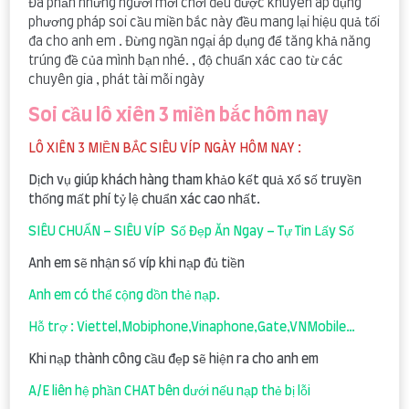
Đa phần những người mới chơi đều được khuyên áp dụng
phương pháp soi cầu miền bắc này đều mang lại hiệu quả tối
đa cho anh em . Đừng ngần ngại áp dụng để tăng khả năng
trúng đề của mình bạn nhé. , độ chuẩn xác cao từ các
chuyên gia , phát tài mỗi ngày
Soi cầu lô xiên 3 miền bắc hôm nay
LÔ XIÊN 3 MIỀN BẮC SIÊU VÍP NGÀY HÔM NAY :
Dịch vụ giúp khách hàng tham khảo kết quả xổ số truyền
thống mất phí tỷ lệ chuẩn xác cao nhất.
SIÊU CHUẨN – SIÊU VÍP Số Đẹp Ăn Ngay – Tự Tin Lấy Số
Anh em sẽ nhận số víp khi nạp đủ tiền
Anh em có thể cộng dồn thẻ nạp.
Hỗ trợ : Viettel,Mobiphone,Vinaphone,Gate,VNMobile…
Khi nạp thành công cầu đẹp sẽ hiện ra cho anh em
A/E liên hệ phần CHAT bên dưới nếu nạp thẻ bị lỗi