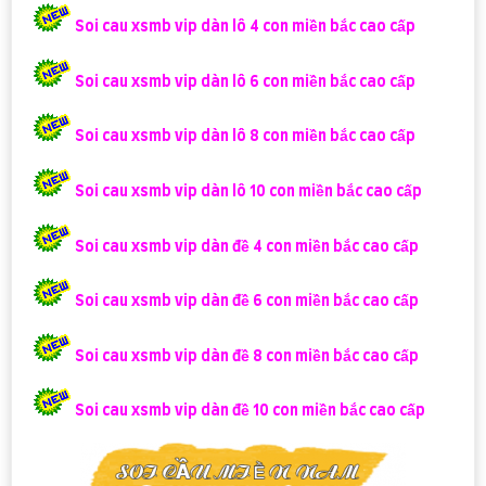
Soi cau xsmb vip dàn lô 4 con miền bắc cao cấp
Soi cau xsmb vip dàn lô 6 con miền bắc cao cấp
Soi cau xsmb vip dàn lô 8 con miền bắc cao cấp
Soi cau xsmb vip dàn lô 10 con miền bắc cao cấp
Soi cau xsmb vip dàn đề 4 con miền bắc cao cấp
Soi cau xsmb vip dàn đề 6 con miền bắc cao cấp
Soi cau xsmb vip dàn đề 8 con miền bắc cao cấp
Soi cau xsmb vip dàn đề 10 con miền bắc cao cấp