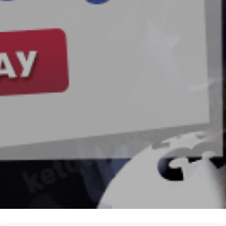
Skip
to