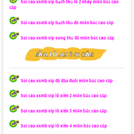
Soi cau xsmb vip bạch thủ lô 2 nháy miền bắc cao
cấp
Soi cau xsmb vip bạch thủ đề miền bắc cao cấp
Soi cau xsmb vip song thủ đề miền bắc cao cấp
Soi cau xsmb vip đề đầu đuôi miền bắc cao cấp
Soi cau xsmb vip lô xiên 2 miền bắc cao cấp
Soi cau xsmb vip lô xiên 3 miền bắc cao cấp
Soi cau xsmb vip lô xiên 4 miền bắc cao cấp