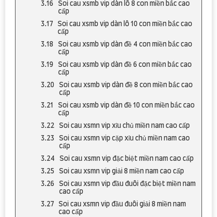
Soi cau xsmb vip dàn lô 8 con miền bắc cao
cấp
Soi cau xsmb vip dàn lô 10 con miền bắc cao
cấp
Soi cau xsmb vip dàn đề 4 con miền bắc cao
cấp
Soi cau xsmb vip dàn đề 6 con miền bắc cao
cấp
Soi cau xsmb vip dàn đề 8 con miền bắc cao
cấp
Soi cau xsmb vip dàn đề 10 con miền bắc cao
cấp
Soi cau xsmn vip xỉu chủ miền nam cao cấp
Soi cau xsmn vip cặp xỉu chủ miền nam cao
cấp
Soi cau xsmn vip đặc biệt miền nam cao cấp
Soi cau xsmn vip giải 8 miền nam cao cấp
Soi cau xsmn vip đầu đuôi đặc biệt miền nam
cao cấp
Soi cau xsmn vip đầu đuôi giải 8 miền nam
cao cấp