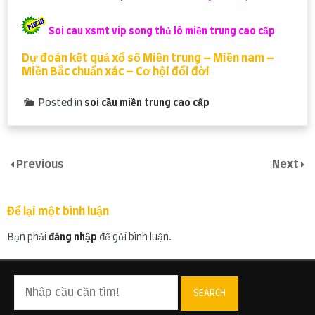
Soi cau xsmt vip song thủ lô miền trung cao cấp
Dự đoán kết quả xổ số Miền trung – Miền nam –
Miền Bắc chuẩn xác – Cơ hội đổi đời
Posted in
soi cầu miền trung cao cấp
Previous
Next
Để lại một bình luận
Bạn phải
đăng nhập
để gửi bình luận.
SEARCH