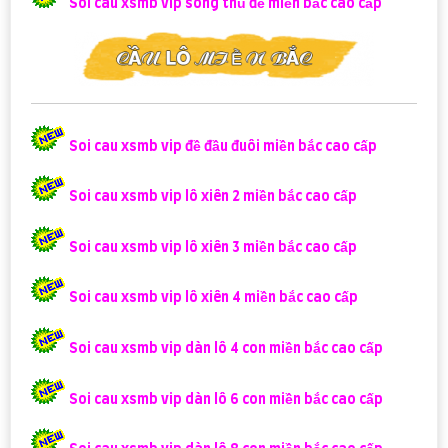
Soi cau xsmb vip song thủ đề miền bắc cao cấp
Soi cau xsmb vip đề đầu đuôi miền bắc cao cấp
Soi cau xsmb vip lô xiên 2 miền bắc cao cấp
Soi cau xsmb vip lô xiên 3 miền bắc cao cấp
Soi cau xsmb vip lô xiên 4 miền bắc cao cấp
Soi cau xsmb vip dàn lô 4 con miền bắc cao cấp
Soi cau xsmb vip dàn lô 6 con miền bắc cao cấp