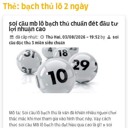
content
Thẻ:
bạch thủ lô 2 ngày
soi cầu mb lô bạch thủ chuẩn đét đầu tư
lợi nhuận cao
đã câp nhật:
Thứ Hai, 03/08/2026 - 19:52
by
soi
cầu độc thủ 3 miền siêu chuẩn
Mô tả: Soi cầu lô bạch thủ là vấn đề khiến nhiều người chơi
thắc mắc khi mới tham gia vào hình thức này. Vậy cách
thức soi cầu MB lô bạch thủ đạt hiệu quả cao là gì? » soi