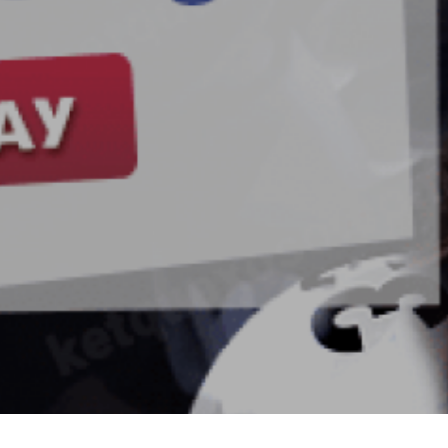
Skip
to