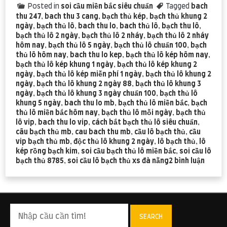
Posted in
soi cầu miền bắc siêu chuẩn
Tagged
bach
thu 247
,
bach thu 3 cang
,
bạch thủ kép
,
bạch thủ khung 2
ngày
,
bạch thủ lô
,
bach thu lo
,
bach thủ lô
,
bạch thu lô
,
bạch thủ lô 2 ngày
,
bạch thủ lô 2 nháy
,
bạch thủ lô 2 nháy
hôm nay
,
bạch thủ lô 5 ngày
,
bạch thủ lô chuẩn 100
,
bạch
thủ lô hôm nay
,
bach thu lo kep
,
bạch thủ lô kép hôm nay
,
bạch thủ lô kép khung 1 ngày
,
bạch thủ lô kép khung 2
ngày
,
bạch thủ lô kép miễn phí 1 ngày
,
bạch thủ lô khung 2
ngày
,
bạch thủ lô khung 2 ngày 88
,
bạch thủ lô khung 3
ngày
,
bạch thủ lô khung 3 ngày chuẩn 100
,
bạch thủ lô
khung 5 ngày
,
bach thu lo mb
,
bạch thủ lô miền bắc
,
bạch
thủ lô miền bắc hôm nay
,
bạch thủ lô mỗi ngày
,
bạch thủ
lô vip
,
bach thu lo vip
,
cách bắt bạch thủ lô siêu chuẩn
,
câu bạch thủ mb
,
cau bach thu mb
,
cầu lô bạch thủ
,
cầu
vip bạch thủ mb
,
độc thủ lô khung 2 ngày
,
lô bạch thủ
,
lô
kép rồng bạch kim
,
soi cầu bạch thủ lô miền bắc
,
soi cầu lô
ở
bạch thủ 8785
,
soi cầu lô bạch thủ xs đà nẵng
2 bình luận
cách
bắt
bạch
thủ
lô
SEARCH
siêu