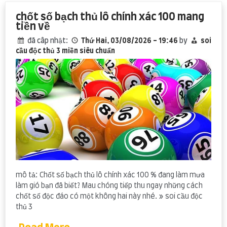
mb
lô
chốt số bạch thủ lô chính xác 100 mang
bạch
tiền về
thủ
đã câp nhật:
Thứ Hai, 03/08/2026 - 19:46
by
soi
chuẩn
cầu độc thủ 3 miền siêu chuẩn
đét
đầu
tư
lợi
nhuận
cao
mô tả: Chốt số bạch thủ lô chính xác 100 % đang làm mưa
làm gió bạn đã biết? Mau chóng tiếp thu ngay những cách
chốt số độc đáo có một không hai này nhé. » soi cầu độc
thủ 3