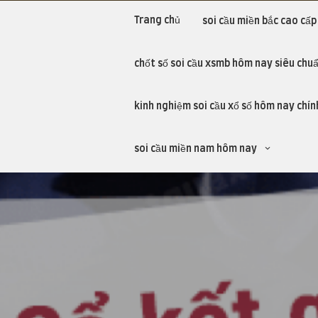
Trang chủ
soi cầu miền bắc cao cấp
chốt số soi cầu xsmb hôm nay siêu chu
kinh nghiệm soi cầu xổ số hôm nay chín
soi cầu miền nam hôm nay