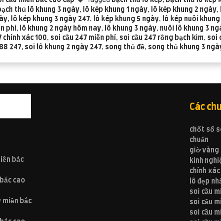
bạch thủ lô khung 3 ngày
,
lô kép khung 1 ngày
,
lô kép khung 2 ngày
,
gày
,
lô kép khung 3 ngày 247
,
lô kép khung 5 ngày
,
lô kép nuôi khung
n phí
,
lô khung 2 ngày hôm nay
,
lô khung 3 ngày
,
nuôi lô khung 3 ng
7 chính xác 100
,
soi cầu 247 miễn phí
,
soi cầu 247 rồng bạch kim
,
soi 
888 247
,
soi lô khung 2 ngày 247
,
song thủ đề
,
song thủ khung 3 ngà
Các ch
chốt số s
chuẩn
giờ vàng 
miền bắc
kinh nghi
chính xác
 bắc cao
lô đẹp n
soi cầu m
y miền bắc
soi cầu m
soi cầu m