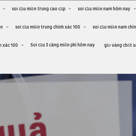
soi cầu miền trung cao cấp
soi cầu miền nam hôm nay
ẩn
soi cầu miền trung chính xác 100
soi cầu miền nam chí
Soi cầu 3 càng miễn phí hôm nay
h xác 100
giờ vàng chốt s