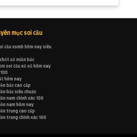
uyên mục soi cầu
oi cầu xsmb hôm nay siêu
chốt số miền bắc
ệm soi cầu xổ số hôm nay
 100
hất hôm nay
iền bắc cao cấp
iền bắc siêu chuẩn
iền nam chính xác 100
miền nam hôm nay
iền trung cao cấp
iền trung chính xác 100