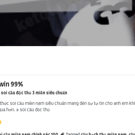
 win 99%
soi cầu độc thủ 3 miền siêu chuẩn
hức soi cầu miền nam siêu chuẩn mang đến sự tự tin cho anh em khi đ
quả hơn. » soi cầu độc thủ
e
oi cầu miền nam chính xác 100
Tagged
cầu bạch thủ miền nam
,
cầ