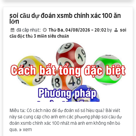
cầu
miền
nam
soi cầu dự đoán xsmb chính xác 100 ăn
siêu
lớn
chuẩ
đã câp nhật:
Thứ Ba, 04/08/2026 - 20:02
by
soi
hôm
cầu độc thủ 3 miền siêu chuẩn
nay
win
992
Miêu tả: Có cách nào để dự đoán xổ số hiệu quả? Bài viết
này sẽ cung cấp cho anh em các phương pháp soi cầu dự
đoán xsmb chính xác 100 nhất mà anh em không nên bỏ
qua. » xem