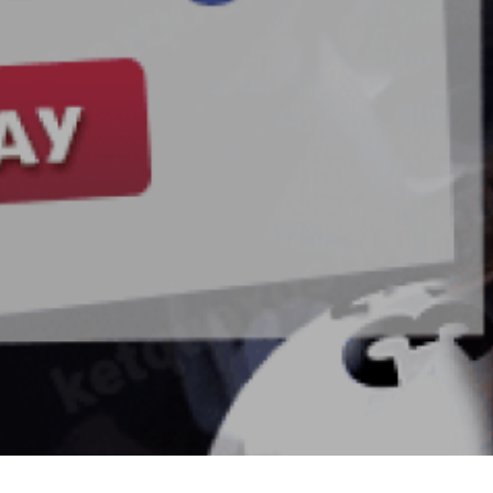
Skip
to