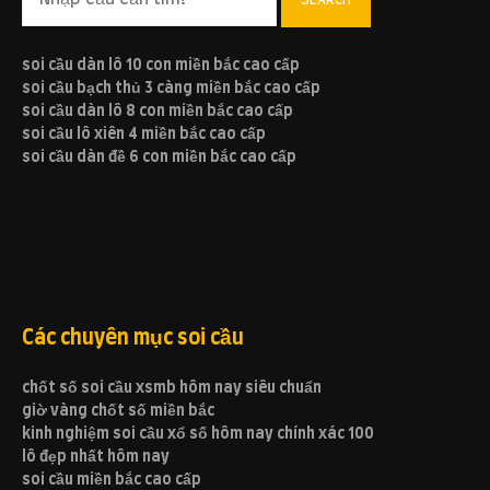
nam
từ
trường
soi cầu dàn lô 10 con miền bắc cao cấp
quay
xổ
soi cầu bạch thủ 3 càng miền bắc cao cấp
số
soi cầu dàn lô 8 con miền bắc cao cấp
đưa
soi cầu lô xiên 4 miền bắc cao cấp
ra
soi cầu dàn đề 6 con miền bắc cao cấp
Các chuyên mục soi cầu
chốt số soi cầu xsmb hôm nay siêu chuẩn
giờ vàng chốt số miền bắc
kinh nghiệm soi cầu xổ số hôm nay chính xác 100
lô đẹp nhất hôm nay
soi cầu miền bắc cao cấp