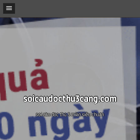
soicaudocthu3cang.com
soi cầu độc thủ 3 miền siêu chuẩn