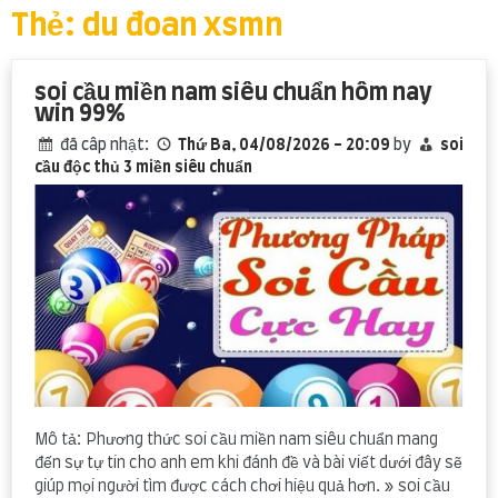
content
Thẻ:
du đoan xsmn
soi cầu miền nam siêu chuẩn hôm nay
win 99%
đã câp nhật:
Thứ Ba, 04/08/2026 - 20:09
by
soi
cầu độc thủ 3 miền siêu chuẩn
Mô tả: Phương thức soi cầu miền nam siêu chuẩn mang
đến sự tự tin cho anh em khi đánh đề và bài viết dưới đây sẽ
giúp mọi người tìm được cách chơi hiệu quả hơn. » soi cầu