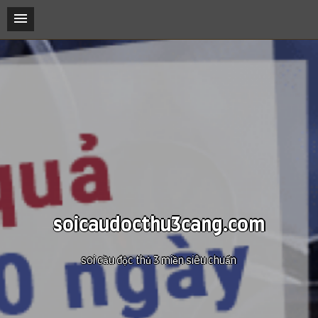
soicaudocthu3cang.com
soi cầu độc thủ 3 miền siêu chuẩn