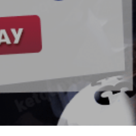
Skip
to