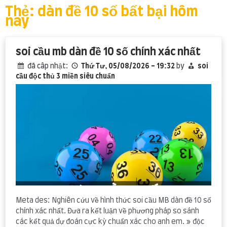
content
Thẻ:
dàn đề 10 số bất bại hôm
nay
soi cầu mb dàn đề 10 số chính xác nhất
đã câp nhật:
Thứ Tư, 05/08/2026 - 19:32
by
soi
cầu độc thủ 3 miền siêu chuẩn
Meta des: Nghiên cứu về hình thức soi cầu MB dàn đề 10 số
chính xác nhất. Đưa ra kết luận về phương pháp so sánh
các kết quả dự đoán cực kỳ chuẩn xác cho anh em. » độc