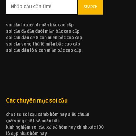
đề
SEARCH
10
số
chính
soi cầu lô xiên 4 miền bắc cao cấp
xác
nhất
soi cầu đề đầu đuôi miền bắc cao cấp
soi cầu dàn đề 8 con miền bắc cao cấp
soi cầu song thủ lô miền bắc cao cấp
soi cầu dàn lô 8 con miền bắc cao cấp
Các chuyên mục soi cầu
chốt số soi cầu xsmb hôm nay siêu chuẩn
giờ vàng chốt số miền bắc
kinh nghiệm soi cầu xổ số hôm nay chính xác 100
lô đẹp nhất hôm nay