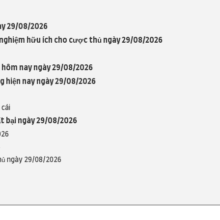
gày 29/08/2026
 nghiệm hữu ích cho cược thủ ngày 29/08/2026
b hôm nay ngày 29/08/2026
ng hiện nay ngày 29/08/2026
 cái
t bại ngày 29/08/2026
026
6
thủ ngày 29/08/2026