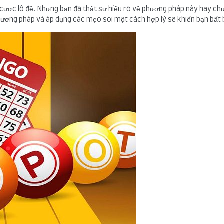
 cược lô đề. Nhưng bạn đã thật sự hiểu rõ về phương pháp này hay ch
hương pháp và áp dụng các mẹo soi một cách hợp lý sẽ khiến bạn bất 