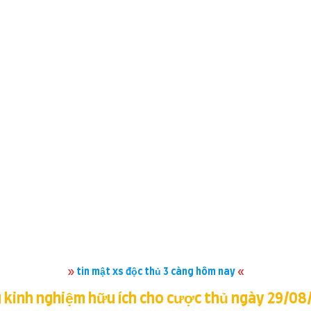
»
tin mật xs độc thủ 3 càng hôm nay
«
 kinh nghiệm hữu ích cho cược thủ ngày 29/08