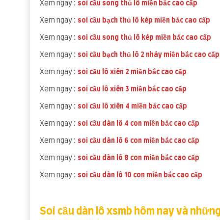
Xem ngay :
soi cầu song thủ lô miền bắc cao cấp
Xem ngay :
soi cầu bạch thủ lô kép miền bắc cao cấp
Xem ngay :
soi cầu song thủ lô kép miền bắc cao cấp
Xem ngay :
soi cầu bạch thủ lô 2 nháy miền bắc cao cấp
Xem ngay :
soi cầu lô xiên 2 miền bắc cao cấp
Xem ngay :
soi cầu lô xiên 3 miền bắc cao cấp
Xem ngay :
soi cầu lô xiên 4 miền bắc cao cấp
Xem ngay :
soi cầu dàn lô 4 con miền bắc cao cấp
Xem ngay :
soi cầu dàn lô 6 con miền bắc cao cấp
Xem ngay :
soi cầu dàn lô 8 con miền bắc cao cấp
Xem ngay :
soi cầu dàn lô 10 con miền bắc cao cấp
Soi cầu dàn lô xsmb hôm nay và những