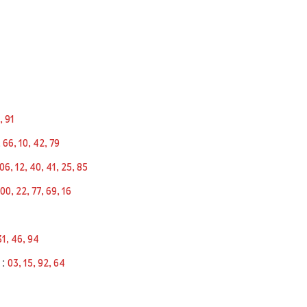
, 91
 66, 10, 42, 79
 06, 12, 40, 41, 25, 85
 00, 22, 77, 69, 16
31, 46, 94
 :
03, 15, 92, 64