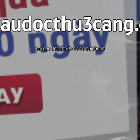
caudocthu3cang
soi cầu độc thủ 3 miền siêu chuẩn