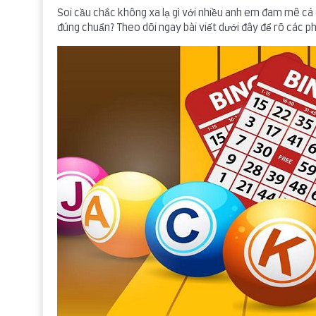
Soi cầu chắc không xa lạ gì với nhiều anh em đam mê cá
đúng chuẩn? Theo dõi ngay bài viết dưới đây để rõ các p