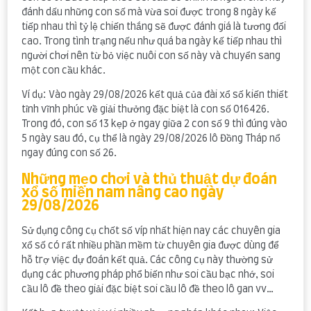
đánh dấu những con số mà vừa soi được trong 8 ngày kế
tiếp nhau thì tỷ lệ chiến thắng sẽ được đánh giá là tương đối
cao. Trong tình trạng nếu như quá ba ngày kế tiếp nhau thì
người chơi nên từ bỏ việc nuôi con số này và chuyển sang
một con cầu khác.
Ví dụ: Vào ngày 29/08/2026 kết quả của đài xổ số kiến thiết
tỉnh vĩnh phúc về giải thưởng đặc biệt là con số 016426.
Trong đó, con số 13 kẹp ở ngay giữa 2 con số 9 thì đúng vào
5 ngày sau đó, cụ thể là ngày 29/08/2026 lô Đồng Tháp nổ
ngay đúng con số 26.
Những mẹo chơi và thủ thuật dự đoán
xổ số miền nam nâng cao ngày
29/08/2026
Sử dụng công cụ chốt số víp nhất hiện nay các chuyên gia
xổ số có rất nhiều phần mềm từ chuyên gia được dùng để
hỗ trợ việc dự đoán kết quả. Các công cụ này thường sử
dụng các phương pháp phổ biến như soi cầu bạc nhớ, soi
cầu lô đề theo giải đặc biệt soi cầu lô đề theo lô gan vv…