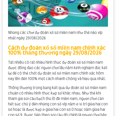
Những các chơi dự đoán xổ số miền nam như thế nào víp
nhất ngày 29/08/2026
Cách dự đoán xổ số miền nam chính xác
100% thắng thưởng ngày 29/08/2026
Tất nhiêu có rất nhiều hình thức dự đoán xổ số miền nam
được đông đảo các người chơi lâu năm kinh nghiệm đúc kết
lại để có thể chốt dự đoán xổ số miền nam chính xác hôm
nay lên đến 100% một cách nhanh chóng và hiệu quả nhất.
Thông thường trong bảng kết quả dự đoán xổ số miền nam
chuẩn có nhiều hình thức kẹp số khác nhau. Như thế khi
tham gia soi cầu bạch thủ lô đề miền nam, người chơi cần
hết sức chú ý đến những con số víp nằm ở vị trí giữa hai con
số hoặc là được kẹp ở giữa hai con số 0 hoặc nằm giữa hai
con số 9. Bước tiếp theo soi cầu đó chính là người chơi hãy