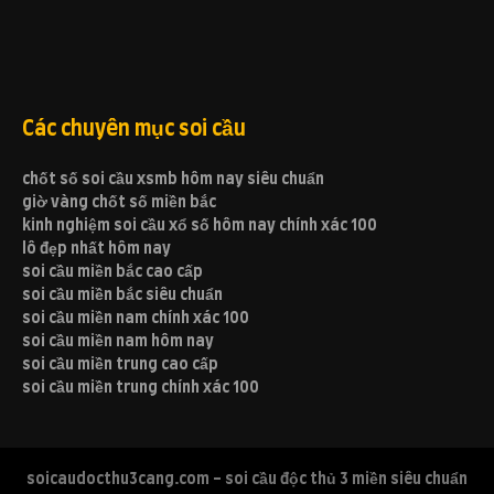
Các chuyên mục soi cầu
chốt số soi cầu xsmb hôm nay siêu chuẩn
giờ vàng chốt số miền bắc
kinh nghiệm soi cầu xổ số hôm nay chính xác 100
lô đẹp nhất hôm nay
soi cầu miền bắc cao cấp
soi cầu miền bắc siêu chuẩn
soi cầu miền nam chính xác 100
soi cầu miền nam hôm nay
soi cầu miền trung cao cấp
soi cầu miền trung chính xác 100
soicaudocthu3cang.com - soi cầu độc thủ 3 miền siêu chuẩn