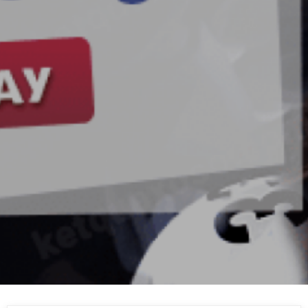
Skip
to