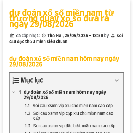
content
dự đoán xổ số miền nam từ
trường quay xổ số đưa ra
ngày 29/08/2026
đã câp nhật:
Thứ Hai, 25/05/2026 - 18:58
by
soi
cầu độc thủ 3 miền siêu chuẩn
dự đoán xổ số miền nam hôm nay ngày
29/08/2026
Mục lục
dự đoán xổ số miền nam hôm nay ngày
29/08/2026
Soi cau xsmn vip xỉu chủ miền nam cao cấp
Soi cau xsmn vip cặp xỉu chủ miền nam cao
cấp
Soi cau xsmn vip đặc biệt miền nam cao cấp