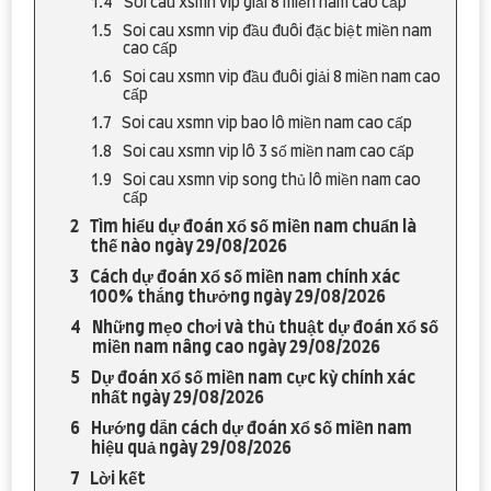
Soi cau xsmn vip giải 8 miền nam cao cấp
Soi cau xsmn vip đầu đuôi đặc biệt miền nam
cao cấp
Soi cau xsmn vip đầu đuôi giải 8 miền nam cao
cấp
Soi cau xsmn vip bao lô miền nam cao cấp
Soi cau xsmn vip lô 3 số miền nam cao cấp
Soi cau xsmn vip song thủ lô miền nam cao
cấp
Tìm hiểu dự đoán xổ số miền nam chuẩn là
thế nào ngày 29/08/2026
Cách dự đoán xổ số miền nam chính xác
100% thắng thưởng ngày 29/08/2026
Những mẹo chơi và thủ thuật dự đoán xổ số
miền nam nâng cao ngày 29/08/2026
Dự đoán xổ số miền nam cực kỳ chính xác
nhất ngày 29/08/2026
Hướng dẫn cách dự đoán xổ số miền nam
hiệu quả ngày 29/08/2026
Lời kết