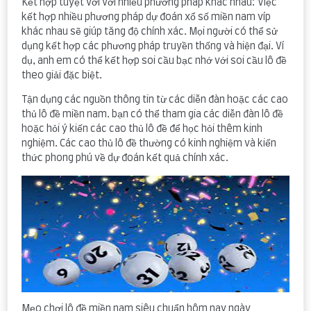
Kết hợp tuyệt vời với nhiều phương pháp khác nhau: Việc
kết hợp nhiều phương pháp dự đoán xổ số miền nam víp
khác nhau sẽ giúp tăng độ chính xác. Mọi người có thể sử
dụng kết hợp các phương pháp truyền thống và hiện đại. Ví
dụ, anh em có thể kết hợp soi cầu bạc nhớ với soi cầu lô đề
theo giải đặc biệt.
Tận dụng các nguồn thông tin từ các diễn đàn hoặc các cao
thủ lô đề miền nam. bạn có thể tham gia các diễn đàn lô đề
hoặc hỏi ý kiến các cao thủ lô đề để học hỏi thêm kinh
nghiệm. Các cao thủ lô đề thường có kinh nghiệm và kiến
thức phong phú về dự đoán kết quả chính xác.
Mẹo chơi lô đề miền nam siêu chuẩn hôm nay ngày