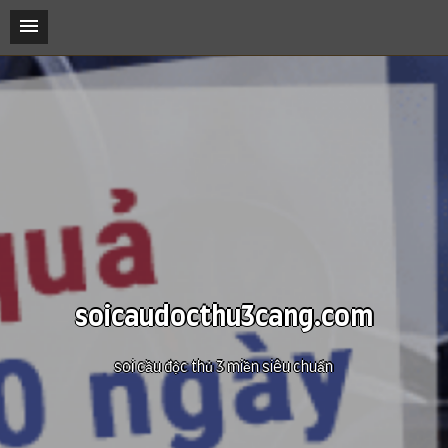
soicaudocthu3cang.com
soi cầu độc thủ 3 miền siêu chuẩn