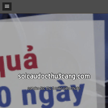
soicaudocthu3cang.com
soi cầu độc thủ 3 miền siêu chuẩn