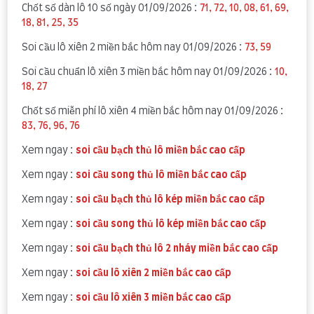
Chốt số dàn lô 10 số ngày 01/09/2026 :
71, 72, 10, 08, 61, 69,
18, 81, 25, 35
Soi cầu lô xiên 2 miền bắc hôm nay 01/09/2026 :
73, 59
Soi cầu chuẩn lô xiên 3 miền bắc hôm nay 01/09/2026 :
10,
18, 27
Chốt số miễn phí lô xiên 4 miền bắc hôm nay 01/09/2026 :
83, 76, 96, 76
Xem ngay :
soi cầu bạch thủ lô miền bắc cao cấp
Xem ngay :
soi cầu song thủ lô miền bắc cao cấp
Xem ngay :
soi cầu bạch thủ lô kép miền bắc cao cấp
Xem ngay :
soi cầu song thủ lô kép miền bắc cao cấp
Xem ngay :
soi cầu bạch thủ lô 2 nháy miền bắc cao cấp
Xem ngay :
soi cầu lô xiên 2 miền bắc cao cấp
Xem ngay :
soi cầu lô xiên 3 miền bắc cao cấp