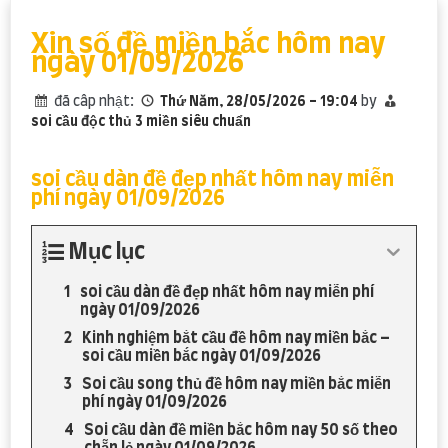
content
Xin số đề miền bắc hôm nay
ngày 01/09/2026
đã câp nhật:
Thứ Năm, 28/05/2026 - 19:04
by
soi cầu độc thủ 3 miền siêu chuẩn
soi cầu dàn đề đẹp nhất hôm nay miễn
phí ngày 01/09/2026
Mục lục
soi cầu dàn đề đẹp nhất hôm nay miễn phí
ngày 01/09/2026
Kinh nghiệm bắt cầu đề hôm nay miền bắc –
soi cầu miền bắc ngày 01/09/2026
Soi cầu song thủ đề hôm nay miền bắc miễn
phí ngày 01/09/2026
Soi cầu dàn đề miền bắc hôm nay 50 số theo