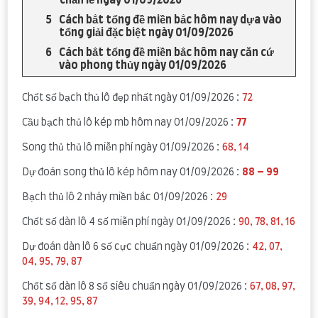
chẵn lẻ ngày 01/09/2026
Cách bắt tổng đề miền bắc hôm nay dựa vào
tổng giải đặc biệt ngày 01/09/2026
Cách bắt tổng đề miền bắc hôm nay căn cứ
vào phong thủy ngày 01/09/2026
Chốt số bạch thủ lô đẹp nhất ngày 01/09/2026 :
72
Cầu bạch thủ lô kép mb hôm nay 01/09/2026 :
77
Song thủ thủ lô miễn phí ngày 01/09/2026 :
68, 14
Dự đoán song thủ lô kép hôm nay 01/09/2026 :
88 – 99
Bạch thủ lô 2 nháy miền bắc 01/09/2026 :
29
Chốt số dàn lô 4 số miễn phí ngày 01/09/2026 :
90, 78, 81, 16
Dự đoán dàn lô 6 số cực chuẩn ngày 01/09/2026 :
42, 07,
04, 95, 79, 87
Chốt số dàn lô 8 số siêu chuẩn ngày 01/09/2026 :
67, 08, 97,
39, 94, 12, 95, 87