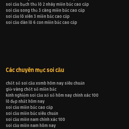
tối
soi cầu bạch thủ lô 2 nháy miền bắc cao cấp
nay
soi cầu song thủ 3 càng miền bắc cao cấp
soi cầu lô xiên 3 miền bắc cao cấp
soi cầu dàn lô 6 con miền bắc cao cấp
Các chuyên mục soi cầu
chốt số soi cầu xsmb hôm nay siêu chuẩn
giờ vàng chốt số miền bắc
kinh nghiệm soi cầu xổ số hôm nay chính xác 100
lô đẹp nhất hôm nay
soi cầu miền bắc cao cấp
soi cầu miền bắc siêu chuẩn
soi cầu miền nam chính xác 100
soi cầu miền nam hôm nay