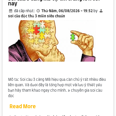
mb
nay
hôm
đã câp nhật:
Thứ Năm, 06/08/2026 - 19:52
by
nay
soi cầu độc thủ 3 miền siêu chuẩn
theo
1
hôm
lấy
lộc
Mô tả: Soi cầu 3 càng MB hiệu quả cần chú ý rất nhiều điều
liên quan. Và dưới đây là tổng hợp một vài lưu ý thiết yếu
bạn hãy tham khảo ngay cho mình. » chuyên gia soi cầu
độc
Read More