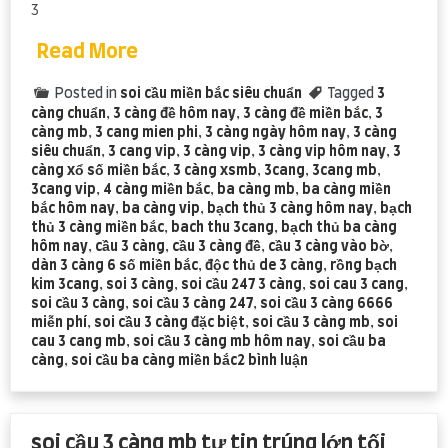
3
Read More
Posted in
soi cầu miền bắc siêu chuẩn
Tagged
3
càng chuẩn
,
3 càng đề hôm nay
,
3 càng đề miền bắc
,
3
càng mb
,
3 cang mien phi
,
3 càng ngày hôm nay
,
3 càng
siêu chuẩn
,
3 cang vip
,
3 càng vip
,
3 càng vip hôm nay
,
3
càng xổ số miền bắc
,
3 càng xsmb
,
3cang
,
3cang mb
,
3cang vip
,
4 càng miền bắc
,
ba càng mb
,
ba càng miền
bắc hôm nay
,
ba càng vip
,
bạch thủ 3 càng hôm nay
,
bạch
thủ 3 càng miền bắc
,
bach thu 3cang
,
bạch thủ ba càng
hôm nay
,
cầu 3 càng
,
cầu 3 càng đề
,
cầu 3 càng vào bờ
,
dàn 3 càng 6 số miền bắc
,
độc thủ de 3 càng
,
rồng bạch
kim 3cang
,
soi 3 càng
,
soi cầu 247 3 càng
,
soi cau 3 cang
,
soi cầu 3 càng
,
soi cầu 3 càng 247
,
soi cầu 3 càng 6666
miễn phí
,
soi cầu 3 càng đặc biệt
,
soi cầu 3 càng mb
,
soi
cau 3 cang mb
,
soi cầu 3 càng mb hôm nay
,
soi cầu ba
ở
càng
,
soi cầu ba càng miền bắc
2 bình luận
soi
cầu
3
càng
soi cầu 3 càng mb tự tin trúng lớn tối