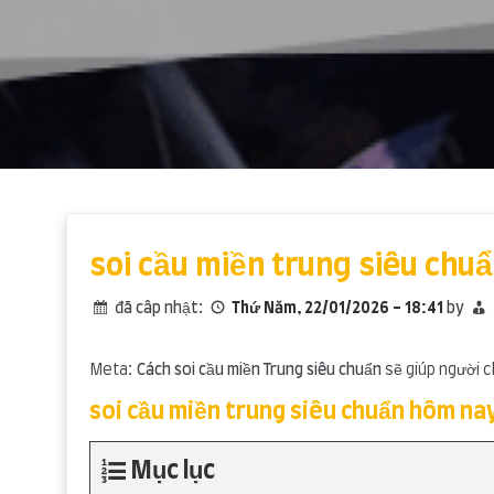
Skip
to
content
soi cầu miền trung siêu chu
đã câp nhật:
Thứ Năm, 22/01/2026 - 18:41
by
Meta:
Cách soi cầu miền Trung siêu chuẩn
sẽ giúp người c
soi cầu miền trung siêu chuẩn hôm n
Mục lục