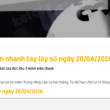
ẩn nhanh tay lấy số ngày 28/04/202
soi cầu độc thủ 3 miền siêu chuẩn
hơi xổ số miền Trung nâng cao cơ hội thắng. Từ đó hạn chế rủi ro thua 
ay ngày 28/04/2026