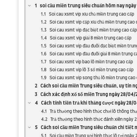
soi cầu miền trung siêu chuẩn hôm nay ngà
Soi cau xsmt vip xỉu chủ miền trung cao cấp
Soi cau xsmt vip cặp xỉu chủ miền trung cao 
Soi cau xsmt vip đặc biệt miền trung cao cấp
Soi cau xsmt vip giải 8 miền trung cao cấp
Soi cau xsmt vip đầu đuôi đặc biệt miền trun
Soi cau xsmt vip đầu đuôi giải 8 miền trung 
Soi cau xsmt vip bao lô miền trung cao cấp
Soi cau xsmt vip lô 3 số miền trung cao cấp
Soi cau xsmt vip song thủ lô miền trung cao
Cách soi cầu miền Trung siêu chuẩn, uy tín 
Cách xác định xổ số miền Trung ngày 28/04/
Cách tính tiền trả khi thắng cược ngày 28/
Trả thường theo hình thức chơi lô thông t
Trả thưởng theo hình thức đánh xiên ngày 
Cách soi cầu miền Trung siêu chuẩn chi tiết
Soi cầu miền Trung với hình thức lô rơi ngày