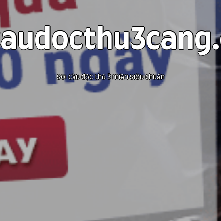
caudocthu3cang
soi cầu độc thủ 3 miền siêu chuẩn