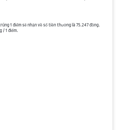
trúng 1 điểm sẽ nhận về số tiền thưởng là 75.247 đồng.
 / 1 điểm.