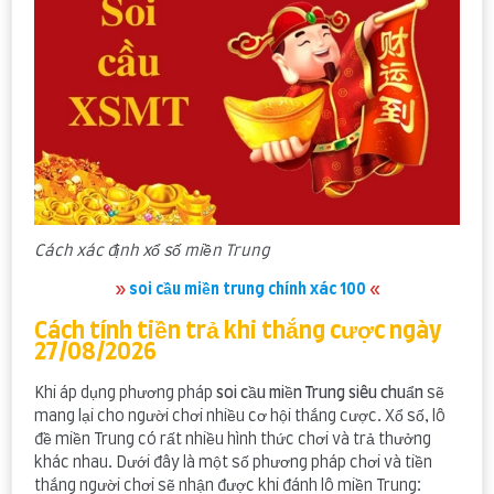
Cách xác định xổ số miền Trung
»
soi cầu miền trung chính xác 100
«
Cách tính tiền trả khi thắng cược ngày
27/08/2026
Khi áp dụng phương pháp
soi cầu miền Trung siêu chuẩn
sẽ
mang lại cho người chơi nhiều cơ hội thắng cược. Xổ số, lô
đề miền Trung có rất nhiều hình thức chơi và trả thưởng
khác nhau. Dưới đây là một số phương pháp chơi và tiền
thắng người chơi sẽ nhận được khi đánh lô miền Trung: