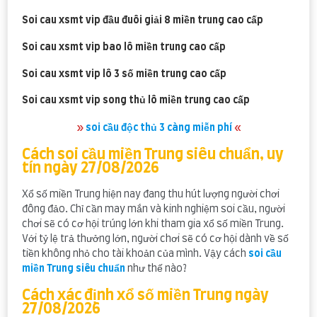
Soi cau xsmt vip đầu đuôi giải 8 miền trung cao cấp
Soi cau xsmt vip bao lô miền trung cao cấp
Soi cau xsmt vip lô 3 số miền trung cao cấp
Soi cau xsmt vip song thủ lô miền trung cao cấp
»
soi cầu độc thủ 3 càng miễn phí
«
Cách soi cầu miền Trung siêu chuẩn, uy
tín ngày 27/08/2026
Xổ số miền Trung hiện nay đang thu hút lượng người chơi
đông đảo. Chỉ cần may mắn và kinh nghiệm soi cầu, người
chơi sẽ có cơ hội trúng lớn khi tham gia xổ số miền Trung.
Với tỷ lệ trả thưởng lớn, người chơi sẽ có cơ hội dành về số
tiền không nhỏ cho tài khoản của mình. Vậy cách
soi cầu
miền Trung siêu chuẩn
như thế nào?
Cách xác định xổ số miền Trung ngày
27/08/2026