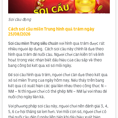
Soi cầu động
Cách soi cầu miền Trung hình quả trám ngày
25/08/2026
Soi cầu miền Trung siêu chuẩn
với hình quả trám được rất
nhiều người áp dụng. Cách soi cầu này chính là dựa theo
hình quả trám để nuôi cầu. Người chơi cần kiên trì và linh
hoạt trong việc nhận biết dấu hiệu của cầu sắp về theo
bảng công bố kết quả xổ số mỗi ngày.
Để soi cầu hình quả trám, người chơi cần dựa theo kết quả
xổ số miền Trung của ngày hôm nay. Nếu thấy trên bảng
kết quả có xuất hiện các giải liền nhau theo công thức N –
NM – N thì người chơi có thể ghép MN – NM lại với nhau để
nuôi cho ngày liền kề.
Với phương pháp soi cầu này, người chơi nên đánh giải 3, 4,
5, 6 cơ hội thắng sẽ lớn hơn. Với mỗi con số, người chơi có
thể nuôi cầu đến 0 ngày liên tiếp khi dấu hiệu xuất hiện.