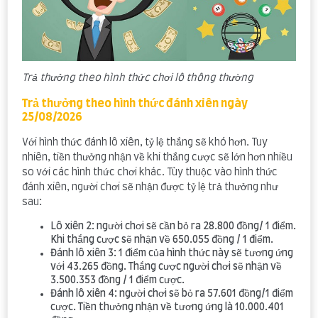
Trả thưởng theo hình thức chơi lô thông thường
Trả thưởng theo hình thức đánh xiên ngày
25/08/2026
Với hình thức đánh lô xiên, tỷ lệ thắng sẽ khó hơn. Tuy
nhiên, tiền thưởng nhận về khi thắng cược sẽ lớn hơn nhiều
so với các hình thức chơi khác. Tùy thuộc vào hình thức
đánh xiên, người chơi sẽ nhận được tỷ lệ trả thưởng như
sau:
Lô xiên 2: người chơi sẽ cần bỏ ra 28.800 đồng/ 1 điểm.
Khi thắng cược sẽ nhận về 650.055 đồng / 1 điểm.
Đánh lô xiên 3: 1 điểm của hình thức này sẽ tương ứng
với 43.265 đồng. Thắng cược người chơi sẽ nhận về
3.500.353 đồng / 1 điểm cược.
Đánh lô xiên 4: người chơi sẽ bỏ ra 57.601 đồng/1 điểm
cược. Tiền thưởng nhận về tương ứng là 10.000.401