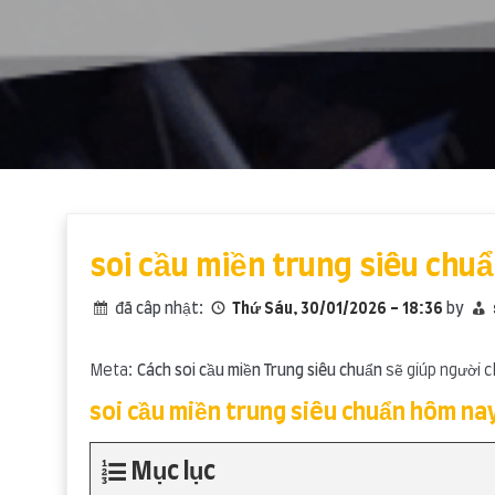
Skip
to
content
soi cầu miền trung siêu chu
đã câp nhật:
Thứ Sáu, 30/01/2026 - 18:36
by
Meta:
Cách soi cầu miền Trung siêu chuẩn
sẽ giúp người c
soi cầu miền trung siêu chuẩn hôm na
Mục lục