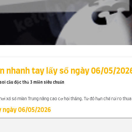
ẩn nhanh tay lấy số ngày 06/05/202
soi cầu độc thủ 3 miền siêu chuẩn
hơi xổ số miền Trung nâng cao cơ hội thắng. Từ đó hạn chế rủi ro thua 
y ngày 06/05/2026