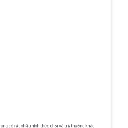
rung có rất nhiều hình thức chơi và trả thưởng khác