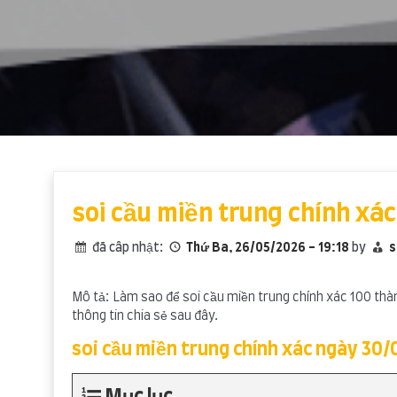
Skip
to
content
soi cầu miền trung chính xá
đã câp nhật:
Thứ Ba, 26/05/2026 - 19:18
by
s
Mô tả: Làm sao để soi cầu miền trung chính xác 100 thàn
thông tin chia sẻ sau đây.
soi cầu miền trung chính xác ngày 30