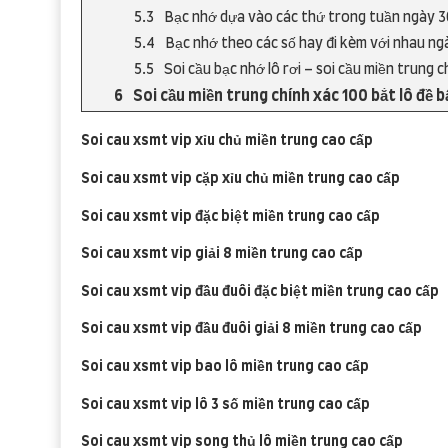
Bạc nhớ dựa vào các thứ trong tuần ngày 
Bạc nhớ theo các số hay đi kèm với nhau n
Soi cầu bạc nhớ lô rơi – soi cầu miền trung
Soi cầu miền trung chính xác 100 bắt lô đề b
Soi cau xsmt vip xỉu chủ miền trung cao cấp
Soi cau xsmt vip cặp xỉu chủ miền trung cao cấp
Soi cau xsmt vip đặc biệt miền trung cao cấp
Soi cau xsmt vip giải 8 miền trung cao cấp
Soi cau xsmt vip đầu đuôi đặc biệt miền trung cao cấp
Soi cau xsmt vip đầu đuôi giải 8 miền trung cao cấp
Soi cau xsmt vip bao lô miền trung cao cấp
Soi cau xsmt vip lô 3 số miền trung cao cấp
Soi cau xsmt vip song thủ lô miền trung cao cấp