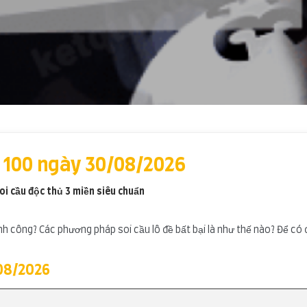
c 100 ngày 30/08/2026
oi cầu độc thủ 3 miền siêu chuẩn
h công? Các phương pháp soi cầu lô đề bất bại là như thế nào? Để có 
/08/2026