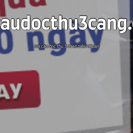
caudocthu3cang
soi cầu độc thủ 3 miền siêu chuẩn