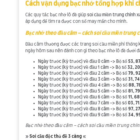
Cách vận dụng bạc nhớ tổng hợp khi c
Các quy tắc bạc nhớ lô đề giúp
soi cầu miền trung chính 
áp dụng để tìm ra được con số may mắn cho mình.
Bạc nhớ theo đầu câm – cách soi cầu miền trung c
Đầu câm thường được các trang soi cầu miễn phí thống k
ngày hôm sau nên đánh con gì theo bạc nhớ lô đề dưới đ
Ngày trước (kỳ trước) về đầu 0 câm -> Bộ số
53, 87
Ngày trước (kỳ trước) về đầu 1 câm -> Bộ số
32, 20
Ngày trước (kỳ trước) về đầu 2 câm -> Bộ số
79, 92
Ngày trước (kỳ trước) về đầu 3 câm -> Bộ số
31, 74
Ngày trước (kỳ trước) về đầu 4 câm -> Bộ số
88, 7
Ngày trước (kỳ trước) về đầu 5 câm -> Bộ số
81, 79
Ngày trước (kỳ trước) về đầu 6 câm -> Bộ số
11, 68
Ngày trước (kỳ trước) về đầu 7 câm -> Bộ số
03, 71
Ngày trước (kỳ trước) về đầu 8 câm -> Bộ số
97, 27
Ngày trước (kỳ trước) về đầu 9 câm -> Bộ số
34, 9
Bạc nhớ theo đầu câm – cách soi cầu miền trung chí
»
Soi cầu độc thủ đề 3 càng
«