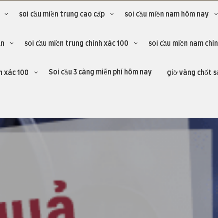
soi cầu miền trung cao cấp
soi cầu miền nam hôm nay
ẩn
soi cầu miền trung chính xác 100
soi cầu miền nam chí
Soi cầu 3 càng miễn phí hôm nay
h xác 100
giờ vàng chốt s