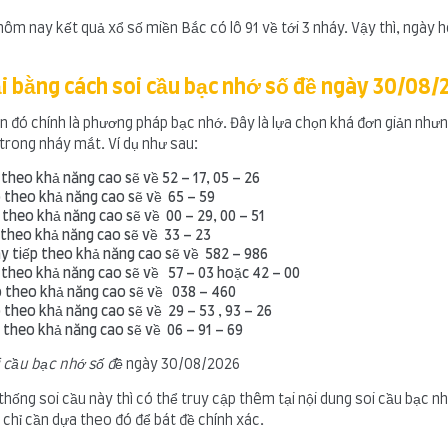
hôm nay kết quả xổ số miền Bắc có lô 91 về tới 3 nháy. Vậy thì, ngày 
ại bằng cách soi cầu bạc nhớ số đề ngày 30/08/
n đó chính là phương pháp bạc nhớ. Đây là lựa chọn khá đơn giản nhưng
trong nháy mắt. Ví dụ như sau:
theo khả năng cao sẽ về 52 – 17, 05 – 26
p theo khả năng cao sẽ về 65 – 59
 theo khả năng cao sẽ về 00 – 29, 00 – 51
 theo khả năng cao sẽ về 33 – 23
ày tiếp theo khả năng cao sẽ về 582 – 986
 theo khả năng cao sẽ về 57 – 03 hoặc 42 – 00
p theo khả năng cao sẽ về 038 – 460
 theo khả năng cao sẽ về 29 – 53 , 93 – 26
 theo khả năng cao sẽ về 06 – 91 – 69
 cầu bạc nhớ số đề
ngày 30/08/2026
 thống soi cầu này thì có thể truy cập thêm tại nội dung soi cầu bạc
chỉ cần dựa theo đó để bát đề chính xác.