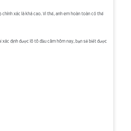
 chính xác là khá cao. Vì thế, anh em hoàn toàn có thể
i xác định được lô tô đầu câm hôm nay, bạn sẽ biết được