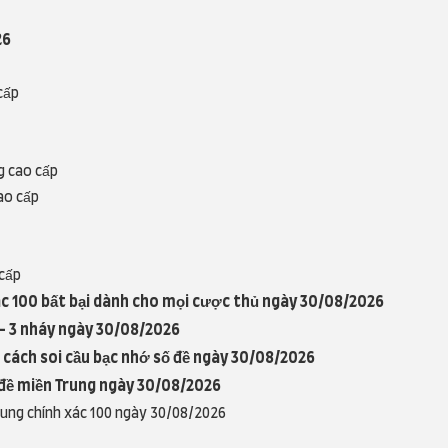
26
cấp
g cao cấp
cao cấp
 cấp
ác 100 bất bại dành cho mọi cược thủ ngày 30/08/2026
y – 3 nháy ngày 30/08/2026
g cách soi cầu bạc nhớ số đề ngày 30/08/2026
 đề miền Trung ngày 30/08/2026
rung chính xác 100 ngày 30/08/2026