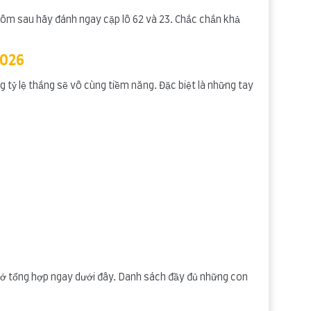
 hôm sau hãy đánh ngay cặp lô 62 và 23. Chắc chắn khả
2026
 tỷ lệ thắng sẽ vô cùng tiềm năng. Đặc biệt là những tay
 nhớ tổng hợp ngay dưới đây. Danh sách đầy đủ những con