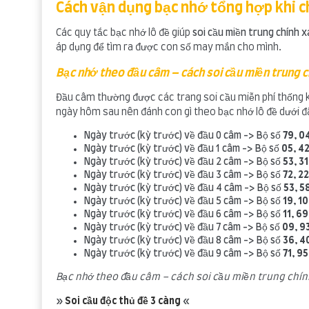
Cách vận dụng bạc nhớ tổng hợp khi c
Các quy tắc bạc nhớ lô đề giúp
soi cầu miền trung chính 
áp dụng để tìm ra được con số may mắn cho mình.
Bạc nhớ theo đầu câm – cách soi cầu miền trung c
Đầu câm thường được các trang soi cầu miễn phí thống k
ngày hôm sau nên đánh con gì theo bạc nhớ lô đề dưới đ
Ngày trước (kỳ trước) về đầu 0 câm -> Bộ số
79, 0
Ngày trước (kỳ trước) về đầu 1 câm -> Bộ số
05, 42
Ngày trước (kỳ trước) về đầu 2 câm -> Bộ số
53, 31
Ngày trước (kỳ trước) về đầu 3 câm -> Bộ số
72, 22
Ngày trước (kỳ trước) về đầu 4 câm -> Bộ số
53, 58
Ngày trước (kỳ trước) về đầu 5 câm -> Bộ số
19, 10
Ngày trước (kỳ trước) về đầu 6 câm -> Bộ số
11, 69
Ngày trước (kỳ trước) về đầu 7 câm -> Bộ số
09, 93
Ngày trước (kỳ trước) về đầu 8 câm -> Bộ số
36, 40
Ngày trước (kỳ trước) về đầu 9 câm -> Bộ số
71, 95
Bạc nhớ theo đầu câm – cách soi cầu miền trung chí
»
Soi cầu độc thủ đề 3 càng
«