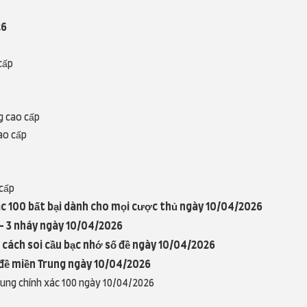
26
cấp
g cao cấp
cao cấp
 cấp
c 100 bất bại dành cho mọi cược thủ ngày 10/04/2026
y – 3 nháy ngày 10/04/2026
g cách soi cầu bạc nhớ số đề ngày 10/04/2026
 đề miền Trung ngày 10/04/2026
rung chính xác 100 ngày 10/04/2026