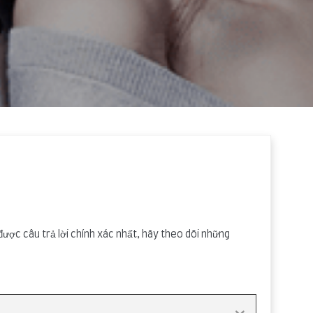
được câu trả lời chính xác nhất, hãy theo dõi những