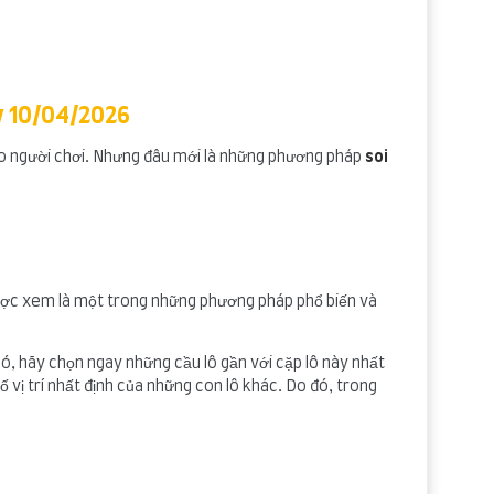
y 10/04/2026
cho người chơi. Nhưng đâu mới là những phương pháp
soi
 được xem là một trong những phương pháp phổ biến và
ó, hãy chọn ngay những cầu lô gần với cặp lô này nhất
ố vị trí nhất định của những con lô khác. Do đó, trong