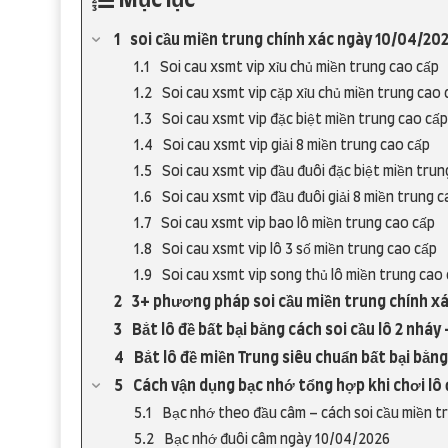
Mục lục
soi cầu miền trung chính xác ngày 10/04/20
Soi cau xsmt vip xỉu chủ miền trung cao cấp
Soi cau xsmt vip cặp xỉu chủ miền trung cao 
Soi cau xsmt vip đặc biệt miền trung cao cấp
Soi cau xsmt vip giải 8 miền trung cao cấp
Soi cau xsmt vip đầu đuôi đặc biệt miền trun
Soi cau xsmt vip đầu đuôi giải 8 miền trung 
Soi cau xsmt vip bao lô miền trung cao cấp
Soi cau xsmt vip lô 3 số miền trung cao cấp
Soi cau xsmt vip song thủ lô miền trung cao
3+ phương pháp soi cầu miền trung chính xá
Bắt lô đề bất bại bằng cách soi cầu lô 2 nhá
Bắt lô đề miền Trung siêu chuẩn bất bại bằn
Cách vận dụng bạc nhớ tổng hợp khi chơi lô
Bạc nhớ theo đầu câm – cách soi cầu miền t
Bạc nhớ đuôi câm ngày 10/04/2026