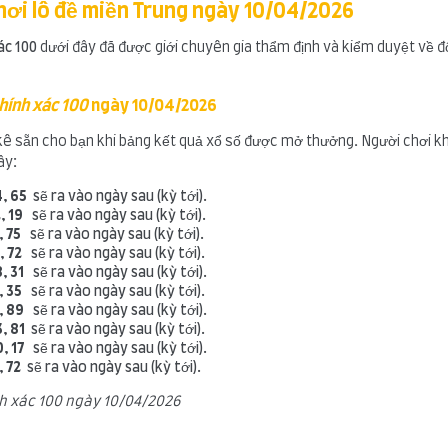
hơi lô đề miền Trung ngày 10/04/2026
xác 100
dưới đây đã được giới chuyên gia thẩm định và kiểm duyệt về độ
hính xác 100
ngày 10/04/2026
ê sẵn cho bạn khi bảng kết quả xổ số được mở thưởng. Người chơi kh
ây:
4, 65
sẽ ra vào ngày sau (kỳ tới).
, 19
sẽ ra vào ngày sau (kỳ tới).
, 75
sẽ ra vào ngày sau (kỳ tới).
, 72
sẽ ra vào ngày sau (kỳ tới).
, 31
sẽ ra vào ngày sau (kỳ tới).
, 35
sẽ ra vào ngày sau (kỳ tới).
, 89
sẽ ra vào ngày sau (kỳ tới).
, 81
sẽ ra vào ngày sau (kỳ tới).
, 17
sẽ ra vào ngày sau (kỳ tới).
, 72
sẽ ra vào ngày sau (kỳ tới).
nh xác 100 ngày 10/04/2026