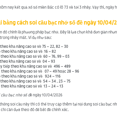
hôm nay kết quả xổ số miền Bắc có lô 73 về tới 3 nháy. Vậy thì, ngày
ại bằng cách soi cầu bạc nhớ số đề ngày 10/04/
n đó chính là phương pháp bạc nhớ. Đây là lựa chọn khá đơn giản nhưng
trong nháy mắt. Ví dụ như sau:
theo khả năng cao sẽ về 75 – 22, 82 – 30
p theo khả năng cao sẽ về 16 – 82
 theo khả năng cao sẽ về 60 – 76, 99 – 03
 theo khả năng cao sẽ về 04 – 93
ày tiếp theo khả năng cao sẽ về 496 – 489
p theo khả năng cao sẽ về 07 – 49 hoặc 28 – 96
p theo khả năng cao sẽ về 924 – 116
 theo khả năng cao sẽ về 54 – 34 , 23 – 75
 theo khả năng cao sẽ về 13 – 24 – 13
 cầu bạc nhớ số đề
ngày 10/04/2026
 thống soi cầu này thì có thể truy cập thêm tại nội dung soi cầu bạc
chỉ cần dựa theo đó để bát đề chính xác.