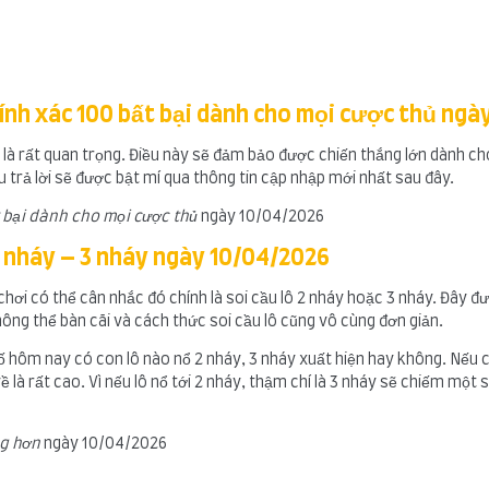
ính xác 100 bất bại dành cho mọi cược thủ ngà
ác là rất quan trọng. Điều này sẽ đảm bảo được chiến thắng lớn dành 
u trả lời sẽ được bật mí qua thông tin cập nhập mới nhất sau đây.
 bại dành cho mọi cược thủ
ngày 10/04/2026
 2 nháy – 3 nháy ngày 10/04/2026
chơi có thể cân nhắc đó chính là soi cầu lô 2 nháy hoặc 3 nháy. Đây
không thể bàn cãi và cách thức soi cầu lô cũng vô cùng đơn giản.
 hôm nay có con lô nào nổ 2 nháy, 3 nháy xuất hiện hay không. Nếu c
là rất cao. Vì nếu lô nổ tới 2 nháy, thậm chí là 3 nháy sẽ chiếm một s
ng hơn
ngày 10/04/2026