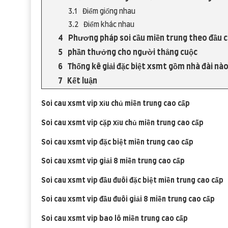
Điểm giống nhau
Điểm khác nhau
Phương pháp soi cầu miền trung theo đầu 
phần thưởng cho người thắng cuộc
Thống kê giải đặc biệt xsmt gồm nhà đài nà
Kết luận
Soi cau xsmt vip xỉu chủ miền trung cao cấp
Soi cau xsmt vip cặp xỉu chủ miền trung cao cấp
Soi cau xsmt vip đặc biệt miền trung cao cấp
Soi cau xsmt vip giải 8 miền trung cao cấp
Soi cau xsmt vip đầu đuôi đặc biệt miền trung cao cấp
Soi cau xsmt vip đầu đuôi giải 8 miền trung cao cấp
Soi cau xsmt vip bao lô miền trung cao cấp