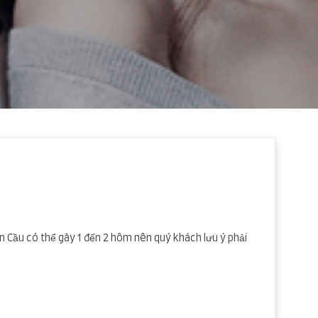
ần Cầu có thể gãy 1 đến 2 hôm nên quý khách lưu ý phải