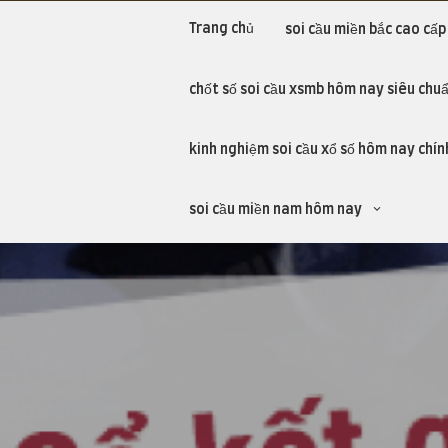
Trang chủ
soi cầu miền bắc cao cấp
chốt số soi cầu xsmb hôm nay siêu chu
kinh nghiệm soi cầu xổ số hôm nay chín
soi cầu miền nam hôm nay