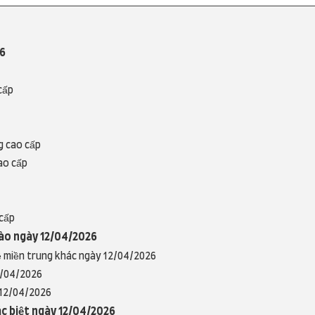
26
cấp
g cao cấp
cao cấp
 cấp
nào ngày 12/04/2026
ề miền trung khác ngày 12/04/2026
12/04/2026
 12/04/2026
ác biệt ngày 12/04/2026