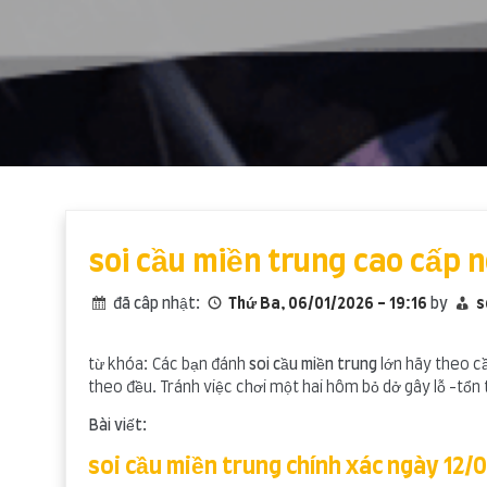
Skip
to
content
soi cầu miền trung cao cấp 
đã câp nhật:
Thứ Ba, 06/01/2026 - 19:16
by
s
từ khóa: Các bạn đánh
soi cầu miền trung
lớn hãy theo cầ
theo đều. Tránh việc chơi một hai hôm bỏ dở gây lỗ -tổn 
Bài viết:
soi cầu miền trung chính xác ngày 12/