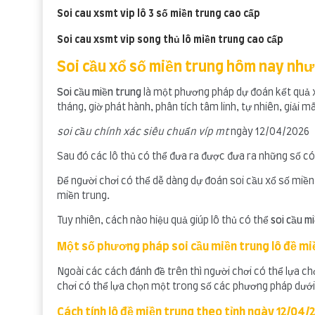
Soi cau xsmt vip lô 3 số miền trung cao cấp
Soi cau xsmt vip song thủ lô miền trung cao cấp
Soi cầu xổ số miền trung hôm nay như
Soi cầu miền trung
là một phương pháp dự đoán kết quả xổ
tháng, giờ phát hành, phân tích tâm linh, tự nhiên, giải 
soi cầu chính xác siêu chuẩn víp mt
ngày 12/04/2026
Sau đó các lô thủ có thể đưa ra được đưa ra những số có
Để người chơi có thể dễ dàng dự đoán soi cầu xổ số miền
miền trung.
Tuy nhiên, cách nào hiệu quả giúp lô thủ có thể
soi cầu m
Một số phương pháp soi cầu miền trung lô đề mi
Ngoài các cách đánh đề trên thì người chơi có thể lựa c
chơi có thể lựa chọn một trong số các phương pháp dưới
Cách tính lô đề miền trung theo tỉnh ngày 12/04/