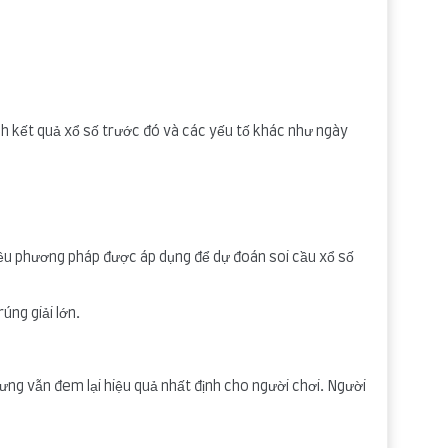
ch kết quả xổ số trước đó và các yếu tố khác như ngày
hiều phương pháp được áp dụng để dự đoán soi cầu xổ số
úng giải lớn.
ưng vẫn đem lại hiệu quả nhất định cho người chơi. Người