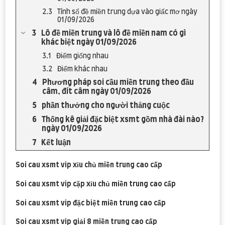
Tính số đề miền trung dựa vào giấc mơ ngày
01/09/2026
Lô đề miền trung và lô đề miền nam có gì
khác biệt ngày 01/09/2026
Điểm giống nhau
Điểm khác nhau
Phương pháp soi cầu miền trung theo đầu
câm, đít câm ngày 01/09/2026
phần thưởng cho người thắng cuộc
Thống kê giải đặc biệt xsmt gồm nhà đài nào?
ngày 01/09/2026
Kết luận
Soi cau xsmt vip xỉu chủ miền trung cao cấp
Soi cau xsmt vip cặp xỉu chủ miền trung cao cấp
Soi cau xsmt vip đặc biệt miền trung cao cấp
Soi cau xsmt vip giải 8 miền trung cao cấp