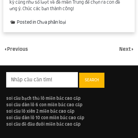
kỳ cũng như số lượt về đề miền Trung để chọn ra con đề
ưng ý. Chúc các bạn thành công!
Posted in Chưa phân loại
Previous
Next
SEARCH
soi cầu bạch thủ lô miền bắc cao cấp
soi cầu dàn lô 6 con miền bắc cao cấp
soi cầu lô xiên 2 miền bắc cao cấp
soi cầu dàn lô 10 con miền bắc cao cấp
soi cầu đề đầu đuôi miền bắc cao cấp