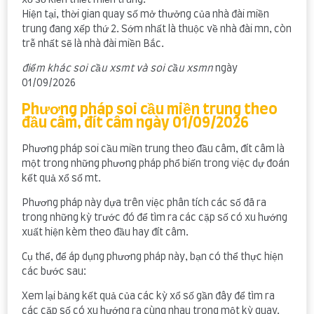
Hiện tại, thời gian quay số mở thưởng của nhà đài miền
trung đang xếp thứ 2. Sớm nhất là thuộc về nhà đài mn, còn
trễ nhất sẽ là nhà đài miền Bắc.
điểm khác soi cầu xsmt và soi cầu xsmn
ngày
01/09/2026
Phương pháp
soi cầu miền trung
theo
đầu câm, đít câm ngày 01/09/2026
Phương pháp soi cầu miền trung theo đầu câm, đít câm là
một trong những phương pháp phổ biến trong việc dự đoán
kết quả xổ số mt.
Phương pháp này dựa trên việc phân tích các số đã ra
trong những kỳ trước đó để tìm ra các cặp số có xu hướng
xuất hiện kèm theo đầu hay đít câm.
Cụ thể, để áp dụng phương pháp này, bạn có thể thực hiện
các bước sau:
Xem lại bảng kết quả của các kỳ xổ số gần đây để tìm ra
các cặp số có xu hướng ra cùng nhau trong một kỳ quay.