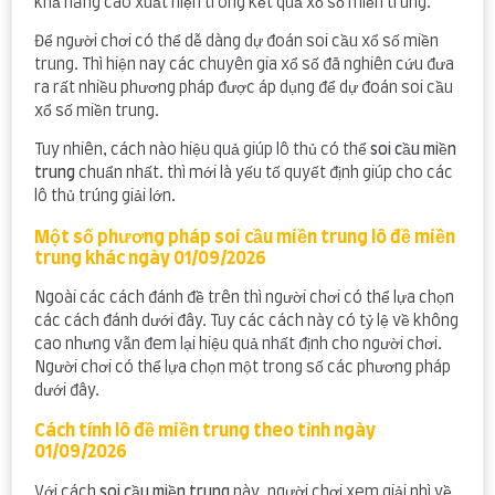
khả năng cao xuất hiện trong kết quả xổ số miền trung.
Để người chơi có thể dễ dàng dự đoán soi cầu xổ số miền
trung. Thì hiện nay các chuyên gia xổ số đã nghiên cứu đưa
ra rất nhiều phương pháp được áp dụng để dự đoán soi cầu
xổ số miền trung.
Tuy nhiên, cách nào hiệu quả giúp lô thủ có thể
soi cầu miền
trung
chuẩn nhất. thì mới là yếu tố quyết định giúp cho các
lô thủ trúng giải lớn.
Một số phương pháp soi cầu miền trung lô đề miền
trung khác ngày 01/09/2026
Ngoài các cách đánh đề trên thì người chơi có thể lựa chọn
các cách đánh dưới đây. Tuy các cách này có tỷ lệ về không
cao nhưng vẫn đem lại hiệu quả nhất định cho người chơi.
Người chơi có thể lựa chọn một trong số các phương pháp
dưới đây.
Cách tính lô đề miền trung theo tỉnh ngày
01/09/2026
Với cách
soi cầu miền trung
này, người chơi xem giải nhì về