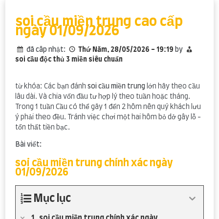
content
soi cầu miền trung cao cấp
ngày 01/09/2026
đã câp nhật:
Thứ Năm, 28/05/2026 - 19:19
by
soi cầu độc thủ 3 miền siêu chuẩn
từ khóa: Các bạn đánh
soi cầu miền trung
lớn hãy theo cầu
lâu dài. Và chia vốn đầu tư hợp lý theo tuần hoặc tháng.
Trong 1 tuần Cầu có thể gãy 1 đến 2 hôm nên quý khách lưu
ý phải theo đều. Tránh việc chơi một hai hôm bỏ dở gây lỗ -
tổn thất tiền bạc.
Bài viết:
soi cầu miền trung chính xác ngày
01/09/2026
Mục lục
soi cầu miền trung chính xác ngày