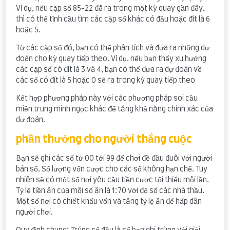
Ví dụ, nếu cặp số 85-22 đã ra trong một kỳ quay gần đây,
thì có thể tỉnh cầu tìm các cặp số khác có đầu hoặc đít là 6
hoặc 5.
Từ các cặp số đó, bạn có thể phân tích và đưa ra những dự
đoán cho kỳ quay tiếp theo. Ví dụ, nếu bạn thấy xu hướng
các cặp số có đít là 3 và 4, bạn có thể đưa ra dự đoán về
các số có đít là 5 hoặc 0 sẽ ra trong kỳ quay tiếp theo
Kết hợp phương pháp này với các phương pháp soi cầu
miền trung minh ngọc khác để tăng khả năng chính xác của
dự đoán.
phần thưởng cho người thắng cuộc
Bạn sẽ ghi các số từ 00 tới 99 để chơi đề đầu đuôi với người
bán số. Số lượng vốn cược cho các số không hạn chế. Tuy
nhiên sẽ có một số nơi yêu cầu tiền cược tối thiểu mỗi lần.
Tỷ lệ tiền ăn của mỗi số ăn là 1:70 với đa số các nhà thầu.
Một số nơi có chiết khấu vốn và tăng tỷ lệ ăn để hấp dẫn
người chơi.