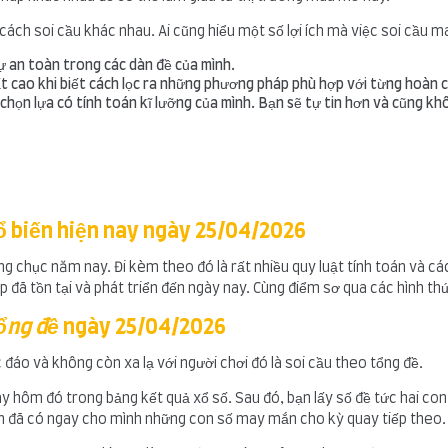
cách soi cầu khác nhau. Ai cũng hiểu một số lợi ích mà việc soi cầu ma
sự an toàn trong các dàn đề của mình.
rất cao khi biết cách lọc ra những phương pháp phù hợp với từng hoàn 
ự chọn lựa có tính toán kĩ lưỡng của mình. Bạn sẽ tự tin hơn và cũng 
ổ biến hiện nay ngày 25/04/2026
àng chục năm nay. Đi kèm theo đó là rất nhiều quy luật tính toán và 
p đã tồn tại và phát triển đến ngày nay. Cùng điểm sơ qua các hình t
ổng đề
ngày 25/04/2026
áo và không còn xa lạ với người chơi đó là soi cầu theo tổng đề.
y hôm đó trong bảng kết quả xổ số. Sau đó, bạn lấy số đề tức hai con s
bạn đã có ngay cho mình những con số may mắn cho kỳ quay tiếp theo.