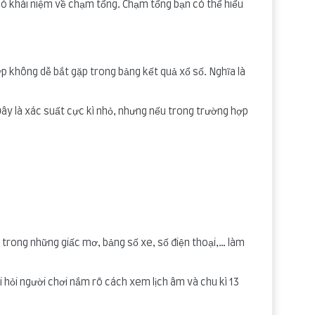
g có khái niệm về chạm tổng. Chạm tổng bạn có thể hiểu
ợp không dễ bắt gặp trong bảng kết quả xổ số. Nghĩa là
. Đây là xác suất cực kì nhỏ, nhưng nếu trong trường hợp
o trong những giấc mơ, bảng số xe, số điện thoại,… làm
hỏi người chơi nắm rõ cách xem lịch âm và chu kì 13