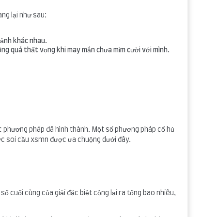
ng lại như sau:
cảnh khác nhau.
không quá thất vọng khi may mắn chưa mỉm cười với mình.
các phương pháp đã hình thành. Một số phương pháp cổ hủ
hức soi cầu xsmn được ưa chuộng dưới đây.
ố cuối cùng của giải đặc biệt cộng lại ra tổng bao nhiêu,