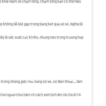
g có khái niệm về chạm tổng. Chạm tổng bạn có thể hiểu
ợp không dễ bắt gặp trong bảng kết quả xổ số. Nghĩa là
. Đây là xác suất cực kì nhỏ, nhưng nếu trong trường hợp
o trong những giấc mơ, bảng số xe, số điện thoại,… làm
 hỏi người chơi nắm rõ cách xem lịch âm và chu kì 14