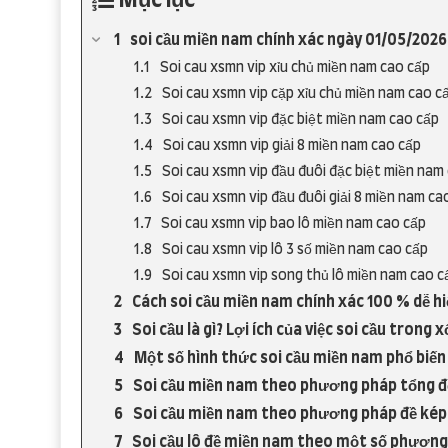
Mục lục
soi cầu miền nam chính xác ngày 01/05/2026
Soi cau xsmn vip xỉu chủ miền nam cao cấp
Soi cau xsmn vip cặp xỉu chủ miền nam cao c
Soi cau xsmn vip đặc biệt miền nam cao cấp
Soi cau xsmn vip giải 8 miền nam cao cấp
Soi cau xsmn vip đầu đuôi đặc biệt miền nam
Soi cau xsmn vip đầu đuôi giải 8 miền nam ca
Soi cau xsmn vip bao lô miền nam cao cấp
Soi cau xsmn vip lô 3 số miền nam cao cấp
Soi cau xsmn vip song thủ lô miền nam cao c
Cách soi cầu miền nam chính xác 100 % dễ h
Soi cầu là gì? Lợi ích của việc soi cầu trong
Một số hình thức soi cầu miền nam phổ biến
Soi cầu miền nam theo phương pháp tổng đ
Soi cầu miền nam theo phương pháp đề kép
Soi cầu lô đề miền nam theo một số phương