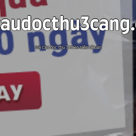
caudocthu3cang
soi cầu độc thủ 3 miền siêu chuẩn