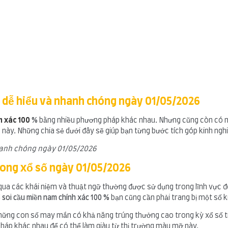
% dễ hiểu và nhanh chóng ngày 01/05/2026
h xác 100
%
bằng nhiều phương pháp khác nhau. Nhưng cũng còn có m
u này. Những chia sẻ dưới đây sẽ giúp bạn từng bước tích góp kinh n
hanh chóng ngày 01/05/2026
 trong xổ số ngày 01/05/2026
 qua các khái niệm và thuật ngữ thường được sử dụng trong lĩnh vực 
ể
soi cầu miền nam chính xác 100 %
bạn cũng cần phải trang bị một số k
 những con số may mắn có khả năng trúng thưởng cao trong kỳ xổ số t
 pháp khác nhau để có thể làm giàu từ thị trường màu mỡ này.