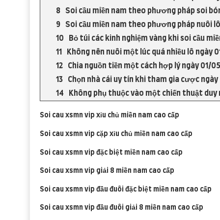
Soi cầu miền nam theo phương pháp soi b
Soi cầu miền nam theo phương pháp nuôi l
Bỏ túi các kinh nghiệm vàng khi soi cầu m
Không nên nuôi một lúc quá nhiều lô ngày 
Chia nguồn tiền một cách hợp lý ngày 01/0
Chọn nhà cái uy tín khi tham gia cược ngày
Không phụ thuộc vào một chiến thuật duy 
Soi cau xsmn vip xỉu chủ miền nam cao cấp
Soi cau xsmn vip cặp xỉu chủ miền nam cao cấp
Soi cau xsmn vip đặc biệt miền nam cao cấp
Soi cau xsmn vip giải 8 miền nam cao cấp
Soi cau xsmn vip đầu đuôi đặc biệt miền nam cao cấp
Soi cau xsmn vip đầu đuôi giải 8 miền nam cao cấp