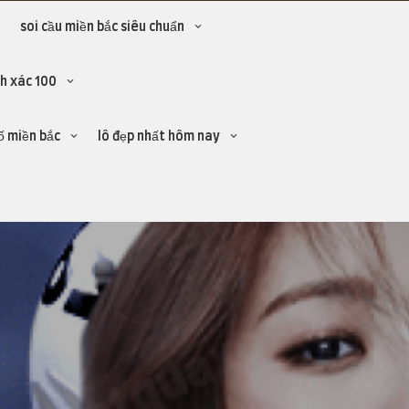
soi cầu miền bắc siêu chuẩn
nh xác 100
ố miền bắc
lô đẹp nhất hôm nay