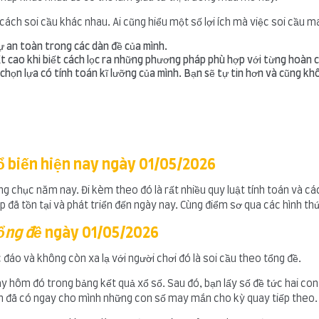
cách soi cầu khác nhau. Ai cũng hiểu một số lợi ích mà việc soi cầu ma
sự an toàn trong các dàn đề của mình.
rất cao khi biết cách lọc ra những phương pháp phù hợp với từng hoàn 
ự chọn lựa có tính toán kĩ lưỡng của mình. Bạn sẽ tự tin hơn và cũng 
ổ biến hiện nay ngày 01/05/2026
àng chục năm nay. Đi kèm theo đó là rất nhiều quy luật tính toán và 
p đã tồn tại và phát triển đến ngày nay. Cùng điểm sơ qua các hình t
ổng đề
ngày 01/05/2026
áo và không còn xa lạ với người chơi đó là soi cầu theo tổng đề.
y hôm đó trong bảng kết quả xổ số. Sau đó, bạn lấy số đề tức hai con s
bạn đã có ngay cho mình những con số may mắn cho kỳ quay tiếp theo.