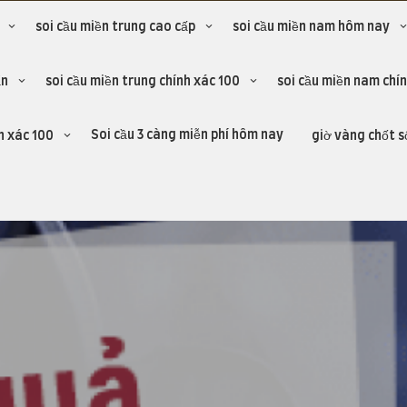
soi cầu miền trung cao cấp
soi cầu miền nam hôm nay
ẩn
soi cầu miền trung chính xác 100
soi cầu miền nam chí
Soi cầu 3 càng miễn phí hôm nay
h xác 100
giờ vàng chốt s