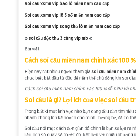
Soi cau xsmn vip bao lô miền nam cao cấp
Soi cau xsmn vip lô 3 số miền nam cao cấp
Soi cau xsmn vip song thủ lô miền nam cao cấp
»
soi cầu độc thủ 3 càng víp mb
«
Bài viết
Cách soi cầu miền nam chính xác 100 
Hiện nay rất nhiều người tham gia
soi cầu miền nam chín
chưa biết bắt đầu từ đâu để nắm thế chủ động khi soi cầ
Cách soi cầu miền nam chính xác 100 % dễ hiểu và n
Soi cầu là gì? Lợi ích của việc soi cầu
Trong bất kì một lĩnh vực nào bạn cũng đều cần tìm hiểu
nhanh chóng lên kế hoạch cho mình. Tương tự, để có th
Soi cầu nói một cách đơn giản đó chính là bạn sẽ lựa ra
liệu, lịch sử quay số trước đó, kết hợp với nhiều phương