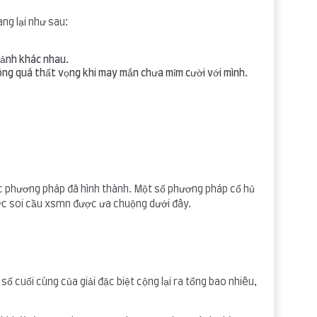
ng lại như sau:
cảnh khác nhau.
không quá thất vọng khi may mắn chưa mỉm cười với mình.
các phương pháp đã hình thành. Một số phương pháp cổ hủ
hức soi cầu xsmn được ưa chuộng dưới đây.
ố cuối cùng của giải đặc biệt cộng lại ra tổng bao nhiêu,