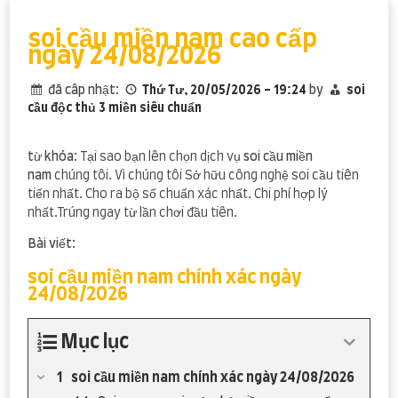
content
soi cầu miền nam cao cấp
ngày 24/08/2026
đã câp nhật:
Thứ Tư, 20/05/2026 - 19:24
by
soi
cầu độc thủ 3 miền siêu chuẩn
từ khóa:
Tại sao bạn lên chọn dịch vụ
soi cầu miền
nam
chúng tôi. Vì chúng tôi Sở hữu công nghệ soi cầu tiên
tiến nhất. Cho ra bộ số chuẩn xác nhất. Chi phí hợp lý
nhất.Trúng ngay từ lần chơi đầu tiên.
Bài viết:
soi cầu miền nam chính xác ngày
24/08/2026
Mục lục
soi cầu miền nam chính xác ngày 24/08/2026