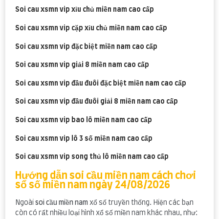
Soi cau xsmn vip xỉu chủ miền nam cao cấp
Soi cau xsmn vip cặp xỉu chủ miền nam cao cấp
Soi cau xsmn vip đặc biệt miền nam cao cấp
Soi cau xsmn vip giải 8 miền nam cao cấp
Soi cau xsmn vip đầu đuôi đặc biệt miền nam cao cấp
Soi cau xsmn vip đầu đuôi giải 8 miền nam cao cấp
Soi cau xsmn vip bao lô miền nam cao cấp
Soi cau xsmn vip lô 3 số miền nam cao cấp
Soi cau xsmn vip song thủ lô miền nam cao cấp
Hướng dẫn soi cầu miền nam cách chơi
sổ số miền nam ngày 24/08/2026
Ngoài
soi cầu miền nam
xổ số truyền thống. Hiện các bạn
còn có rất nhiều loại hình xổ số miền nam khác nhau, như: