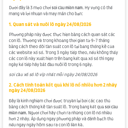
Dưới đây là 3 mẹo chơi
soi cầu miền nam
. Hy vọng có thể
mang về lợi nhuận và may mắn cho bạn:
1. Quan sát và nuôi lô ngày 24/08/2026
Phương pháp này được thực hiện bằng cách quan sát các
con lô. Thường về trong khoảng thời gian từ 9-7 tháng
bằng cách theo dõi tần suất con lô tại bảng thống kê của
các website xổ số. Trong 3 ngày tiếp theo, nếu không thấy
các con lỗ này xuất hiện trên bảng kết quả xổ số thì ngay
ngày kế tiếp hãy bắt đầu nuôi lô trong 6 ngày.
soi cầu xổ số lô víp nhất mỗi ngày 24/08/2026
2. Cách tính toán kết quả khi lô nổ nhiều hơn 2 nháy
ngày 24/08/2026
Đây là kinh nghiệm chơi được truyền lại bởi các cao thủ
bằng cách thống kê tần suất lô. Trong bảng kết quả
soi cầu
miền nam.
Người chơi hãy chọn ra những con lô nổ nhiều
hơn 2 nháy. Áp dụng ngay phương pháp và đánh bạch thủ
nếu ngay ngày hôm sau ra con lô liền kề.