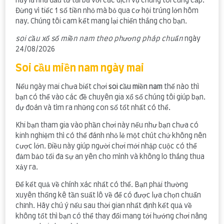
hãy là nhà đầu tư tài ba với các dịch vụ chúng tôi cung cấp.
Đừng vì tiếc 1 số tiền nhỏ mà bỏ qua cơ hội trúng lớn hôm
nay. Chúng tôi cam kết mang lại chiến thắng cho bạn.
soi cầu xổ số miền nam theo phương pháp chuẩn
ngày
24/08/2026
Soi cầu miền nam ngày mai
Nếu ngày mai chưa biết chơi
soi cầu miền nam
thế nào thì
bạn có thể vào các đề chuyên gia xổ số chúng tôi giúp bạn.
dự đoán và tìm ra những con số tốt nhất có thể.
Khi bạn tham gia vào phần chơi này nếu như bạn chưa có
kinh nghiệm thì có thể đánh nhỏ lẻ một chút chứ không nên
cược lớn. Điều này giúp người chơi mới nhập cuộc có thể
đảm bảo tối đa sự an yên cho mình và không lo thắng thua
xảy ra.
Để kết quả về chính xác nhất có thể. Bạn phải thường
xuyên thống kê tần suất lô về để có được lựa chọn chuẩn
chỉnh. Hãy chú ý nếu sau thời gian nhất định kết quả về
không tốt thì bạn có thể thay đổi mang tới hướng chơi nâng