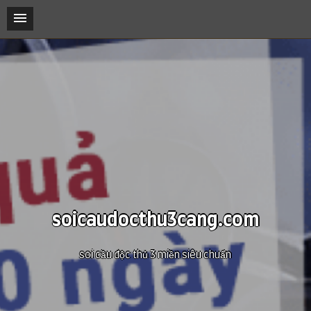
soicaudocthu3cang.com
soi cầu độc thủ 3 miền siêu chuẩn