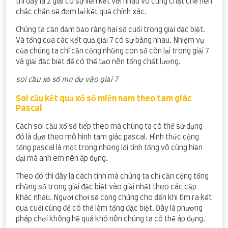
thì đây là 2 giải có sự liên kết với nhau vô cùng chặt chẽ nên
chắc chắn sẽ đem lại kết quả chính xác.
Chúng ta cần đảm bảo rằng hai số cuối trong giải đặc biệt.
Và tổng của các kết quả giải 7 có sự bằng nhau. Nhiệm vụ
của chúng ta chỉ cần cộng những con số còn lại trong giải 7
và giải đặc biệt để có thể tạo nên tổng chất lượng.
soi cầu xỏ số mn dự vào giải 7
Soi cầu kết quả xổ số miền nam theo tam giác
Pascal
Cách soi cầu xổ số tiếp theo mà chúng ta có thể sử dụng
đó là dựa theo mô hình tam giác pascal. Hình thức cộng
tổng pascal là một trong những lối tính tổng vô cùng hiện
đại mà anh em nên áp dụng.
Theo đó thì đây là cách tính mà chúng ta chỉ cần cộng tổng
những số trong giải đặc biệt vào giải nhất theo các cặp
khác nhau. Người chơi sẽ cộng chúng cho đến khi tìm ra kết
quả cuối cùng để có thể làm tổng đặc biệt. Đây là phương
pháp chơi không hề quá khó nên chúng ta có thể áp dụng.