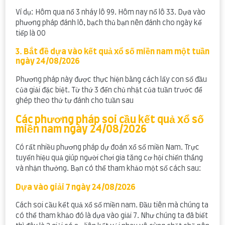
Ví dụ: Hôm qua nổ 3 nháy lô 99. Hôm nay nổ lô 33. Dựa vào
phương pháp đánh lô, bạch thủ bạn nên đánh cho ngày kế
tiếp là 00
3. Bắt đề dựa vào kết quả xổ số miền nam một tuần
ngày 24/08/2026
Phương pháp này được thực hiện bằng cách lấy con số đầu
của giải đặc biệt. Từ thứ 3 đến chủ nhật của tuần trước để
ghép theo thứ tự đánh cho tuần sau
Các phương pháp soi cầu kết quả xổ số
miền nam ngày 24/08/2026
Có rất nhiều phương pháp dự đoán xổ số miền Nam. Trực
tuyến hiệu quả giúp người chơi gia tăng cơ hội chiến thắng
và nhận thưởng. Bạn có thể tham khảo một số cách sau:
Dựa vào giải 7 ngày 24/08/2026
Cách soi cầu kết quả xổ số miền nam. Đầu tiên mà chúng ta
có thể tham khảo đó là dựa vào giải 7. Như chúng ta đã biết