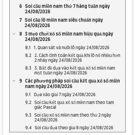
Soi cầu miền nam thứ 7 hàng tuần ngày
24/08/2026
Soi cầu lô miền nam siêu chuẩn ngày
24/08/2026
3 mẹo chơi xổ số miền nam hiệu quả ngày
24/08/2026
1. Quan sát và nuôi lô ngày 24/08/2026
2. Cách tính toán kết quả khi lô nổ nhiều hơn
2 nháy ngày 24/08/2026
3. Bắt đề dựa vào kết quả xổ số miền nam
một tuần ngày 24/08/2026
Các phương pháp soi cầu kết quả xổ số miền
nam ngày 24/08/2026
Dựa vào giải 7 ngày 24/08/2026
Soi cầu kết quả xổ số miền nam theo tam
giác Pascal
Soi cầu xổ số miền nam theo thứ 2 ngày
24/08/2026
Soi cầu dựa theo giải 8 ngày 24/08/2026