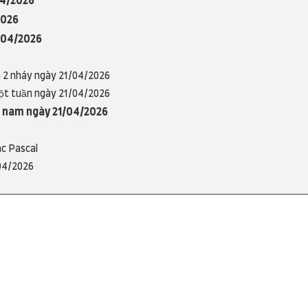
04/2026
2026
1/04/2026
ơn 2 nháy ngày 21/04/2026
một tuần ngày 21/04/2026
n nam ngày 21/04/2026
ác Pascal
/04/2026