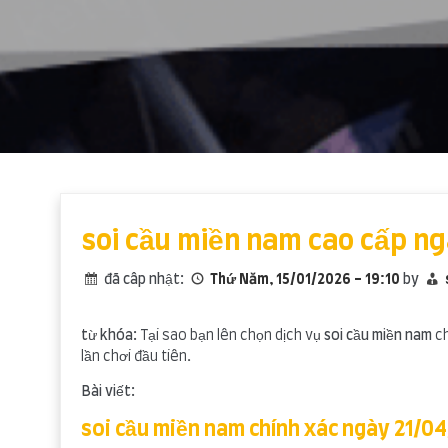
Skip
to
content
soi cầu miền nam cao cấp n
đã câp nhật:
Thứ Năm, 15/01/2026 - 19:10
by
từ khóa:
Tại sao bạn lên chọn dịch vụ
soi cầu miền nam
ch
lần chơi đầu tiên.
Bài viết:
soi cầu miền nam chính xác ngày 21/0