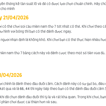
ên thống kê tần suất lô về để có được lựa chọn chuẩn chỉnh. Hãy chú 
i cho mình
y 21/04/2026
i có thể chơi soi cầu miền nam thứ 7 tốt nhất có thể. Khi chơi theo c
hư hình với bóng thì bạn có thể đánh được ngay.
 người nhận định là không khó. Khi chơi bạn có thể thực hiện nhiều h
 miền nam thứ 7 bằng cách này và đánh cược theo một số tiền vừa đủ.
21/04/2026
i chính là đánh theo đầu đuôi câm. Cách đánh này có sự gạt bỏ, điều
 kết quả về là
66
,
44
thì ngày tiếp theo bạn có thể đánh đầu đuôi câm 
i đã chọn đánh đầu đuôi thì tỷ lệ về rất khả quan. Trong khi chơi, bạ
ể phần chơi được cải thiện hơn về sau.