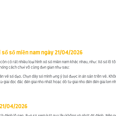
i sổ số miền nam ngày 21/04/2026
còn có rất nhiều loại hình xổ số miền nam khác nhau, như: Xổ số lô tô,
thống cách chơi vô cùng đơn giản như sau:
n vé số dạo. Chọn dãy số mình ưng ý (số được in ấn sắn trên vé. Khô
 giải độc đắc đến giải nhỏ nhất hoặc dò từ giải nhỏ đến đến giải lớn 
 21/04/2026