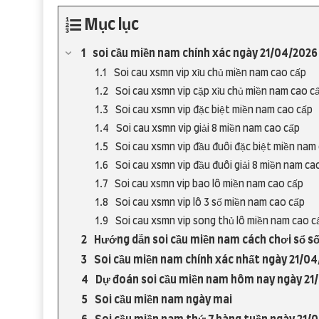
Mục lục
soi cầu miền nam chính xác ngày 21/04/2026
Soi cau xsmn vip xỉu chủ miền nam cao cấp
Soi cau xsmn vip cặp xỉu chủ miền nam cao c
Soi cau xsmn vip đặc biệt miền nam cao cấp
Soi cau xsmn vip giải 8 miền nam cao cấp
Soi cau xsmn vip đầu đuôi đặc biệt miền nam
Soi cau xsmn vip đầu đuôi giải 8 miền nam ca
Soi cau xsmn vip bao lô miền nam cao cấp
Soi cau xsmn vip lô 3 số miền nam cao cấp
Soi cau xsmn vip song thủ lô miền nam cao c
Hướng dẫn soi cầu miền nam cách chơi sổ s
Soi cầu miền nam chính xác nhất ngày 21/0
Dự đoán soi cầu miền nam hôm nay ngày 21
Soi cầu miền nam ngày mai