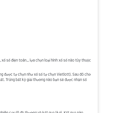
 xổ số điện toán… lựa chọn loại hình xổ số nào tùy thuộc
ng được tự chọn như xổ số tự chọn Vietlott). Sau đó chờ
nhất. Trúng bất kỳ giải thưởng nào bạn sẽ được nhận số