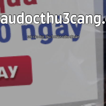
caudocthu3cang
soi cầu độc thủ 3 miền siêu chuẩn