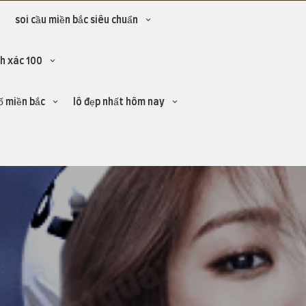
soi cầu miền bắc siêu chuẩn
nh xác 100
ố miền bắc
lô đẹp nhất hôm nay