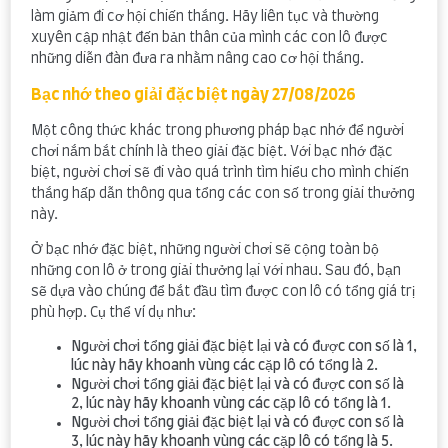
làm giảm đi cơ hội chiến thắng. Hãy liên tục và thường
xuyên cập nhật đến bản thân của mình các con lô được
những diễn đàn đưa ra nhằm nâng cao cơ hội thắng.
Bạc nhớ theo giải đặc biệt ngày 27/08/2026
Một công thức khác trong phương pháp bạc nhớ để người
chơi nắm bắt chính là theo giải đặc biệt. Với bạc nhớ đặc
biệt, người chơi sẽ đi vào quá trình tìm hiểu cho mình chiến
thắng hấp dẫn thông qua tổng các con số trong giải thưởng
này.
Ở bạc nhớ đặc biệt, những người chơi sẽ cộng toàn bộ
những con lô ở trong giải thưởng lại với nhau. Sau đó, bạn
sẽ dựa vào chúng để bắt đầu tìm được con lô có tổng giá trị
phù hợp. Cụ thể ví dụ như:
Người chơi tổng giải đặc biệt lại và có được con số là 1,
lúc này hãy khoanh vùng các cặp lô có tổng là 2.
Người chơi tổng giải đặc biệt lại và có được con số là
2, lúc này hãy khoanh vùng các cặp lô có tổng là 1.
Người chơi tổng giải đặc biệt lại và có được con số là
3, lúc này hãy khoanh vùng các cặp lô có tổng là 5.