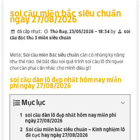
content
soi cầu miền bắc siêu chuẩn
ngày 27/08/2026
đã câp nhật:
Thứ Bảy, 23/05/2026 - 18:34
by
soi
cầu độc thủ 3 miền siêu chuẩn
Meta:
Soi cầu miền Bắc siêu chuẩn
cần có những kỹ năng
như thế nào. Để bắt đầu với quá trình soi cầu lô thì người
chơi cần phải cân nhắc cho mình điều gì?
soi cầu dàn lô đẹp nhất hôm nay miễn
phí ngày 27/08/2026
Mục lục
soi cầu dàn lô đẹp nhất hôm nay miễn phí
ngày 27/08/2026
Soi cầu miền bắc siêu chuẩn – Kinh nghiệm lô
đề cực hay ngày 27/08/2026