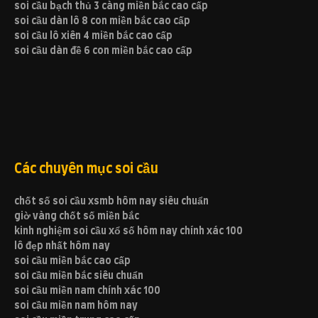
soi cầu bạch thủ 3 càng miền bắc cao cấp
soi cầu dàn lô 8 con miền bắc cao cấp
soi cầu lô xiên 4 miền bắc cao cấp
soi cầu dàn đề 6 con miền bắc cao cấp
Các chuyên mục soi cầu
chốt số soi cầu xsmb hôm nay siêu chuẩn
giờ vàng chốt số miền bắc
kinh nghiệm soi cầu xổ số hôm nay chính xác 100
lô đẹp nhất hôm nay
soi cầu miền bắc cao cấp
soi cầu miền bắc siêu chuẩn
soi cầu miền nam chính xác 100
soi cầu miền nam hôm nay