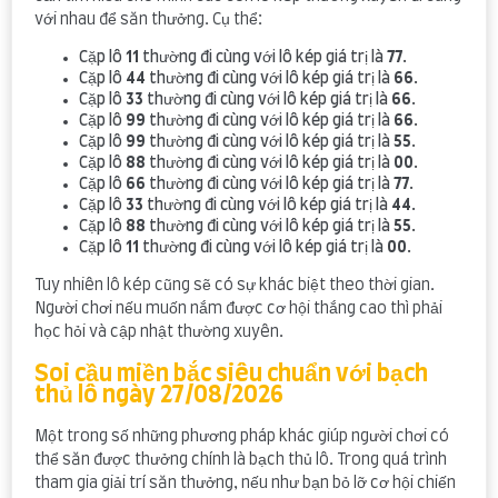
với nhau để săn thưởng. Cụ thể:
Cặp lô
11
thường đi cùng với lô kép giá trị là
77
.
Cặp lô
44
thường đi cùng với lô kép giá trị là
66
.
Cặp lô
33
thường đi cùng với lô kép giá trị là
66
.
Cặp lô
99
thường đi cùng với lô kép giá trị là
66
.
Cặp lô
99
thường đi cùng với lô kép giá trị là
55
.
Cặp lô
88
thường đi cùng với lô kép giá trị là
00
.
Cặp lô
66
thường đi cùng với lô kép giá trị là
77
.
Cặp lô
33
thường đi cùng với lô kép giá trị là
44
.
Cặp lô
88
thường đi cùng với lô kép giá trị là
55
.
Cặp lô
11
thường đi cùng với lô kép giá trị là
00
.
Tuy nhiên lô kép cũng sẽ có sự khác biệt theo thời gian.
Người chơi nếu muốn nắm được cơ hội thắng cao thì phải
học hỏi và cập nhật thường xuyên.
Soi cầu miền bắc siêu chuẩn với bạch
thủ lô ngày 27/08/2026
Một trong số những phương pháp khác giúp người chơi có
thể săn được thưởng chính là bạch thủ lô. Trong quá trình
tham gia giải trí săn thưởng, nếu như bạn bỏ lỡ cơ hội chiến