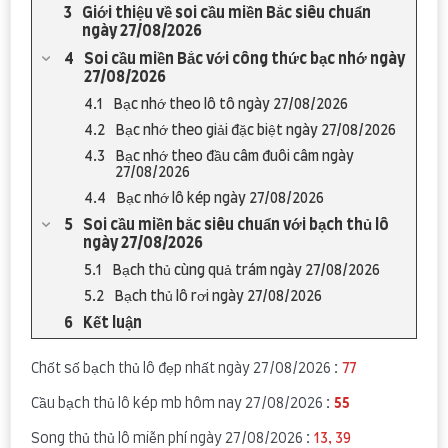
Giới thiệu về soi cầu miền Bắc siêu chuẩn
ngày 27/08/2026
Soi cầu miền Bắc với công thức bạc nhớ ngày
27/08/2026
Bạc nhớ theo lô tô ngày 27/08/2026
Bạc nhớ theo giải đặc biệt ngày 27/08/2026
Bạc nhớ theo đầu câm đuôi câm ngày
27/08/2026
Bạc nhớ lô kép ngày 27/08/2026
Soi cầu miền bắc siêu chuẩn với bạch thủ lô
ngày 27/08/2026
Bạch thủ cùng quả trám ngày 27/08/2026
Bạch thủ lô rơi ngày 27/08/2026
Kết luận
Chốt số bạch thủ lô đẹp nhất ngày 27/08/2026 :
77
Cầu bạch thủ lô kép mb hôm nay 27/08/2026 :
55
Song thủ thủ lô miễn phí ngày 27/08/2026 :
13, 39