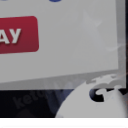
Skip
to