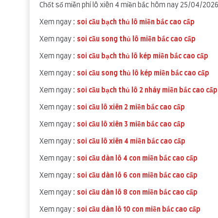
Chốt số miễn phí lô xiên 4 miền bắc hôm nay 25/04/2026
Xem ngay :
soi cầu bạch thủ lô miền bắc cao cấp
Xem ngay :
soi cầu song thủ lô miền bắc cao cấp
Xem ngay :
soi cầu bạch thủ lô kép miền bắc cao cấp
Xem ngay :
soi cầu song thủ lô kép miền bắc cao cấp
Xem ngay :
soi cầu bạch thủ lô 2 nháy miền bắc cao cấp
Xem ngay :
soi cầu lô xiên 2 miền bắc cao cấp
Xem ngay :
soi cầu lô xiên 3 miền bắc cao cấp
Xem ngay :
soi cầu lô xiên 4 miền bắc cao cấp
Xem ngay :
soi cầu dàn lô 4 con miền bắc cao cấp
Xem ngay :
soi cầu dàn lô 6 con miền bắc cao cấp
Xem ngay :
soi cầu dàn lô 8 con miền bắc cao cấp
Xem ngay :
soi cầu dàn lô 10 con miền bắc cao cấp