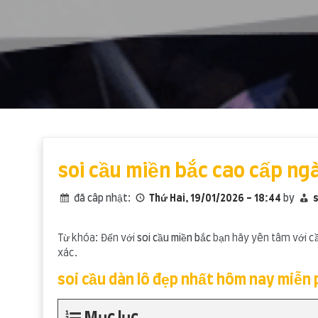
Skip
to
content
soi cầu miền bắc cao cấp ng
đã câp nhật:
Thứ Hai, 19/01/2026 - 18:44
by
s
Từ khóa: Đến với
soi cầu miền bắc
bạn hãy yên tâm với cầu
xác.
soi cầu dàn lô đẹp nhất hôm nay miễn