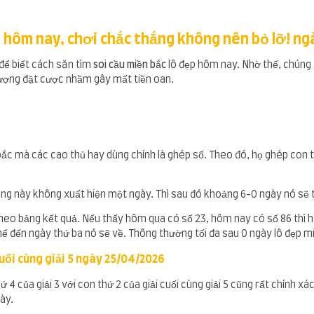
 hôm nay, chơi chắc thắng không nên bỏ lỡ! n
 để biết cách săn tìm
soi cầu miền bắc
lô đẹp hôm nay. Nhờ thế, chúng 
tượng đặt cược nhầm gây mất tiền oan.
ắc mà các cao thủ hay dùng chính là ghép số. Theo đó, họ ghép con th
ng này không xuất hiện một ngày. Thì sau đó khoảng 6-0 ngày nó sẽ t
theo bảng kết quả. Nếu thấy hôm qua có số 23, hôm nay có số 86 thì hãy
ể đến ngày thứ ba nó sẽ về. Thông thường tối đa sau 0 ngày lô đẹp mi
cuối cùng giải 5 ngày 25/04/2026
 của giải 3 với con thứ 2 của giải cuối cùng giải 5 cũng rất chính xác. 
ày.