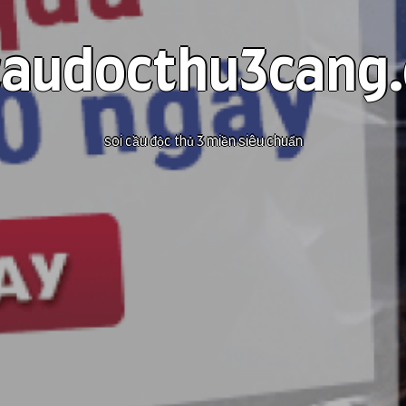
caudocthu3cang
soi cầu độc thủ 3 miền siêu chuẩn