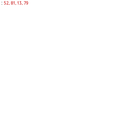
 :
52, 81, 13, 79