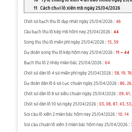
Tỷ lệ thắng lô xiên 4 ăn bao nhiêu ngày 25
Cách chơi lô xiên mb ngày 25/04/2026
Chốt số bạch thủ lô đẹp nhất ngày 25/04/2026 :
46
Cầu bạch thủ lô kép mb hôm nay 25/04/2026 :
44
Song thủ thủ lô miễn phí ngày 25/04/2026 :
15, 59
Dự đoán song thủ lô kép hôm nay 25/04/2026 :
11 – 44
Bạch thủ lô 2 nháy miền bắc 25/04/2026 :
64
Chốt số dàn lô 4 số miễn phí ngày 25/04/2026 :
58, 19, 76
Dự đoán dàn lô 6 số cực chuẩn ngày 25/04/2026 :
86, 26
Chốt số dàn lô 8 số siêu chuẩn ngày 25/04/2026 :
09, 61,
Chốt số dàn lô 10 số ngày 25/04/2026 :
03, 08, 87, 43, 53
Soi cầu lô xiên 2 miền bắc hôm nay 25/04/2026 :
10, 14
Soi cầu chuẩn lô xiên 3 miền bắc hôm nay 25/04/2026 :