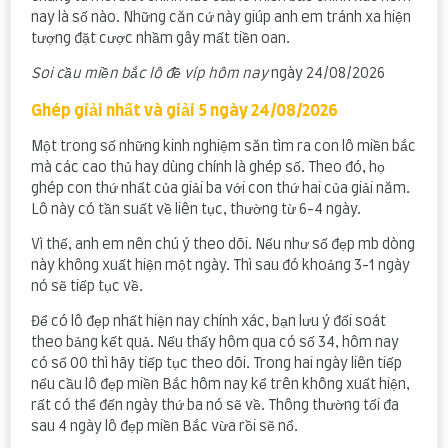
nay là số nào. Những căn cứ này giúp anh em tránh xa hiện
tượng đặt cược nhầm gây mất tiền oan.
Soi cầu miền bắc lô đề víp hôm nay
ngày 24/08/2026
Ghép giải nhất và giải 5 ngày 24/08/2026
Một trong số những kinh nghiệm săn tìm ra con lô miền bắc
mà các cao thủ hay dùng chính là ghép số. Theo đó, họ
ghép con thứ nhất của giải ba với con thứ hai của giải năm.
Lô này có tần suất về liên tục, thường từ 6-4 ngày.
Vì thế, anh em nên chú ý theo dõi. Nếu như số đẹp mb dòng
này không xuất hiện một ngày. Thì sau đó khoảng 3-1 ngày
nó sẽ tiếp tục về.
Để có lô đẹp nhất hiện nay chính xác, bạn lưu ý đối soát
theo bảng kết quả. Nếu thấy hôm qua có số 34, hôm nay
có số 00 thì hãy tiếp tục theo dõi. Trong hai ngày liên tiếp
nếu cầu lô đẹp miền Bắc hôm nay kể trên không xuất hiện,
rất có thể đến ngày thứ ba nó sẽ về. Thông thường tối đa
sau 4 ngày lô đẹp miền Bắc vừa rồi sẽ nổ.