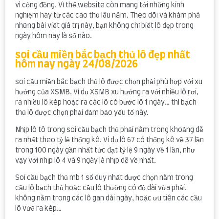
vì cộng đồng. Vì thế website còn mang tới những kinh
nghiệm hay từ các cao thủ lâu năm. Theo dõi và khám phá
những bài viết giá trị này, bạn không chỉ biết lô đẹp trong
ngày hôm nay là số nào.
soi cầu miền bắc bạch thủ lô đẹp nhất
hôm nay
ngày 24/08/2026
soi cầu miền bắc bạch thủ lô được chọn phải phù hợp với xu
hướng của XSMB. Ví dụ XSMB xu hướng ra với nhiều lô rơi,
ra nhiều lô kép hoặc ra các lô có bước lô 1 ngày… thì bạch
thủ lô được chọn phải đảm bảo yếu tố này.
Nhịp lô tô trong soi cầu bạch thủ phải nằm trong khoảng dễ
ra nhất theo tỷ lệ thống kê. Ví dụ lô 67 có thống kê về 37 lần
trong 100 ngày gần nhất tức đạt tỷ lệ 9 ngày về 1 lần, như
vậy với nhịp lô 4 và 9 ngày là nhịp dễ về nhất.
Soi cầu bạch thủ mb 1 số duy nhất được chọn nằm trong
cầu lô bạch thủ hoặc cầu lô thường có độ dài vừa phải,
không nằm trong các lô gan dài ngày, hoặc ưu tiên các cầu
lô vừa ra kép…