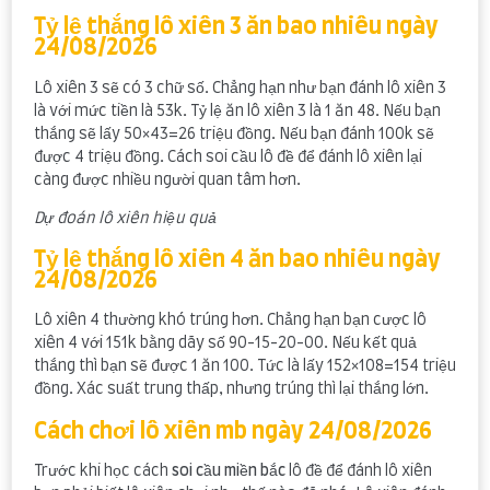
Tỷ lệ thắng lô xiên 3 ăn bao nhiêu ngày
24/08/2026
Lô xiên 3 sẽ có 3 chữ số. Chẳng hạn như bạn đánh lô xiên 3
là với mức tiền là 53k. Tỷ lệ ăn lô xiên 3 là 1 ăn 48. Nếu bạn
thắng sẽ lấy 50×43=26 triệu đồng. Nếu bạn đánh 100k sẽ
được 4 triệu đồng. Cách soi cầu lô đề để đánh lô xiên lại
càng được nhiều người quan tâm hơn.
Dự đoán lô xiên hiệu quả
Tỷ lệ thắng lô xiên 4 ăn bao nhiêu ngày
24/08/2026
Lô xiên 4 thường khó trúng hơn. Chẳng hạn bạn cược lô
xiên 4 với 151k bằng dãy số 90-15-20-00. Nếu kết quả
thắng thì bạn sẽ được 1 ăn 100. Tức là lấy 152×108=154 triệu
đồng. Xác suất trung thấp, nhưng trúng thì lại thắng lớn.
Cách chơi lô xiên mb ngày 24/08/2026
Trước khi học cách
soi cầu miền bắc
lô đề để đánh lô xiên