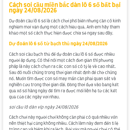
Cách soi cầu miền bắc dàn lô 6 số bất bại
ngày 24/08/2026
Dự đoán cầu lô 6 số là cách chơi phổ biến nhưng cần có kinh
nghiệm mới vận dụng một cách hiệu quả. Anh em hãy tham
khảo một số cách thực hiện được chia sẻ ngay sau đây.
Dự đoán lô 6 số từ bạch thủ ngày 24/08/2026
Cách soi cầu bạch thủ để dự đoán cầu lô 6 số được nhiều
người áp dụng. Có thể nói một cách đơn giản thì phương
pháp là này cách chọn ra các con số có tỷ lệ về cao nhất.
Sau đó nuôi chúng trong thời gian nhất định để chờ chúng
nổ. Muốn tìm được con số may mắn cần phải quan sát và
nghiên cứu trong thời gian dài. Đồng thời dựa vào bảng kết
quả xổ số hằng ngày để tìm ra được mối liên hệ từ các kết
quả của các ngày với nhau.
soi cầu lô dàn víp ngày 24/08/2026
Cách chơi này người chơi không cần phải có quá nhiều vốn
nên thiệt hại cũng không nhiều. Cách làm này đem đến tỉ lệ
trúng cao và hiếm khi ra lệch. Bởi vậy mà người chơi có thể