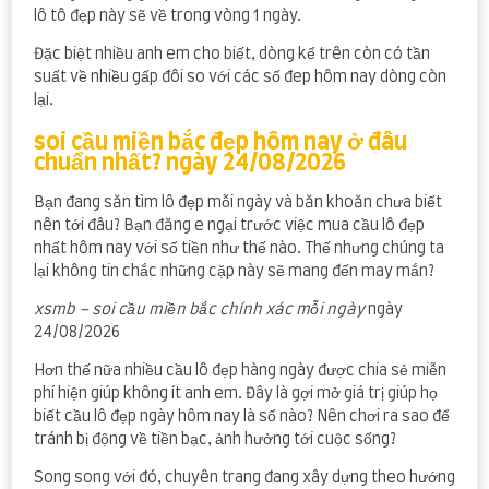
lô tô đẹp này sẽ về trong vòng 1 ngày.
Đặc biệt nhiều anh em cho biết, dòng kể trên còn có tần
suất về nhiều gấp đôi so với các số đep hôm nay dòng còn
lại.
soi cầu miền bắc
đẹp hôm nay ở đâu
chuẩn nhất? ngày 24/08/2026
Bạn đang săn tìm lô đẹp mỗi ngày và băn khoăn chưa biết
nên tới đâu? Bạn đăng e ngại trước việc mua cầu lô đẹp
nhất hôm nay với số tiền như thế nào. Thế nhưng chúng ta
lại không tin chắc những cặp này sẽ mang đến may mắn?
xsmb – soi cầu miền bắc chính xác mỗi ngày
ngày
24/08/2026
Hơn thế nữa nhiều cầu lô đẹp hàng ngày được chia sẻ miễn
phí hiện giúp không ít anh em. Đây là gợi mở giá trị giúp họ
biết cầu lô đẹp ngày hôm nay là số nào? Nên chơi ra sao để
tránh bị động về tiền bạc, ảnh hưởng tới cuộc sống?
Song song với đó, chuyên trang đang xây dựng theo hướng