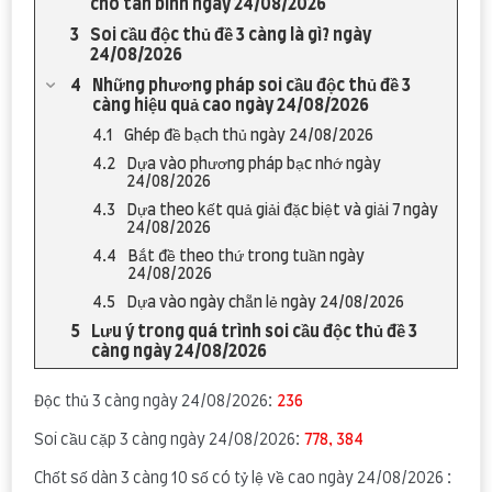
cho tân binh ngày 24/08/2026
Soi cầu độc thủ đề 3 càng là gì? ngày
24/08/2026
Những phương pháp soi cầu độc thủ đề 3
càng hiệu quả cao ngày 24/08/2026
Ghép đề bạch thủ ngày 24/08/2026
Dựa vào phương pháp bạc nhớ ngày
24/08/2026
Dựa theo kết quả giải đặc biệt và giải 7 ngày
24/08/2026
Bắt đề theo thứ trong tuần ngày
24/08/2026
Dựa vào ngày chẵn lẻ ngày 24/08/2026
Lưu ý trong quá trình soi cầu độc thủ đề 3
càng ngày 24/08/2026
Độc thủ 3 càng ngày 24/08/2026:
236
Soi cầu cặp 3 càng ngày 24/08/2026:
778, 384
Chốt số dàn 3 càng 10 số có tỷ lệ về cao ngày 24/08/2026 :