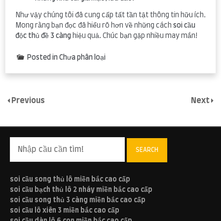
Như vậy chúng tôi đã cung cấp tất tần tật thông tin hữu ích.
Mong rằng bạn đọc đã hiểu rõ hơn về những cách
soi cầu
độc thủ đề 3 càng
hiệu quả. Chúc bạn gặp nhiều may mắn!
Posted in Chưa phân loại
Previous
Next
SEARCH
soi cầu song thủ lô miền bắc cao cấp
soi cầu bạch thủ lô 2 nháy miền bắc cao cấp
soi cầu song thủ 3 càng miền bắc cao cấp
soi cầu lô xiên 3 miền bắc cao cấp
soi cầu dàn lô 6 con miền bắc cao cấp