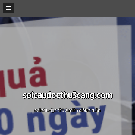
soicaudocthu3cang.com
soi cầu độc thủ 3 miền siêu chuẩn