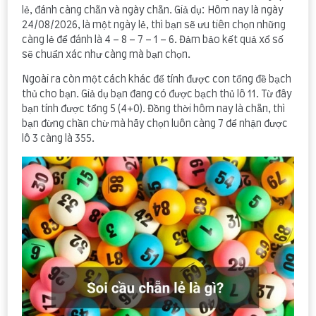
lẻ, đánh càng chẵn và ngày chẵn. Giả dụ: Hôm nay là ngày
24/08/2026, là một ngày lẻ, thì bạn sẽ ưu tiên chọn những
càng lẻ để đánh là 4 – 8 – 7 – 1 – 6. Đảm bảo kết quả xổ số
sẽ chuẩn xác như càng mà bạn chọn.
Ngoài ra còn một cách khác để tính được con tổng đề bạch
thủ cho bạn. Giả dụ bạn đang có được bạch thủ lô 11. Từ đây
bạn tính được tổng 5 (4+0). Đồng thời hôm nay là chẵn, thì
bạn đừng chần chừ mà hãy chọn luôn càng 7 để nhận được
lô 3 càng là 355.