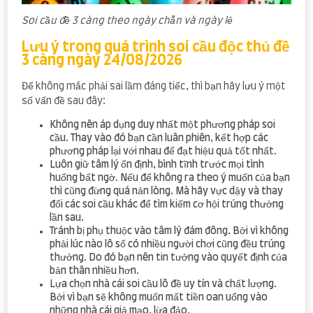
Soi cầu đề 3 càng theo ngày chẵn và ngày lẻ
Lưu ý trong quá trình soi cầu độc thủ đề
3 càng ngày 24/08/2026
Để không mắc phải sai lầm đáng tiếc, thì bạn hãy lưu ý một
số vấn đề sau đây:
Không nên áp dụng duy nhất một phương pháp soi
cầu. Thay vào đó bạn cần luân phiên, kết hợp các
phương pháp lại với nhau để đạt hiệu quả tốt nhất.
Luôn giữ tâm lý ổn định, bình tĩnh trước mọi tình
huống bất ngờ. Nếu để không ra theo ý muốn của bạn
thì cũng đừng quá nản lòng. Mà hãy vực dậy và thay
đổi các soi cầu khác để tìm kiếm cơ hội trúng thưởng
lần sau.
Tránh bị phụ thuộc vào tâm lý đám đông. Bởi vì không
phải lúc nào lô số có nhiều người chơi cũng đều trúng
thưởng. Do đó bạn nên tin tưởng vào quyết định của
bản thân nhiều hơn.
Lựa chọn nhà cái soi cầu lô đề uy tín và chất lượng.
Bởi vì bạn sẽ không muốn mất tiền oan uổng vào
những nhà cái giả mạo, lừa đảo.