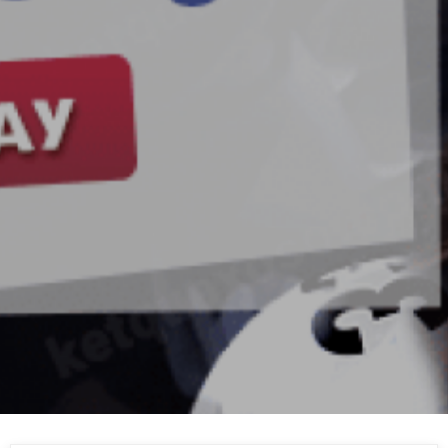
Skip
to