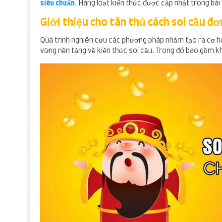
siêu chuẩn
. Hàng loạt kiến thức được cập nhật trong bài 
Giới thiệu cho tân thủ cách soi cầu đ
Quá trình nghiên cứu các phương pháp nhằm tạo ra cơ h
vững nền tảng về kiến thức soi cầu. Trong đó bao gồm kh