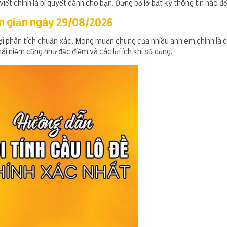
viết chính là bí quyết dành cho bạn. Đừng bỏ lỡ bất kỳ thông tin nào đ
ơn giản ngày 29/08/2026
ội phân tích chuẩn xác. Mong muốn chung của nhiều anh em chính là 
ái niệm cũng như đặc điểm và các lợi ích khi sử dụng.