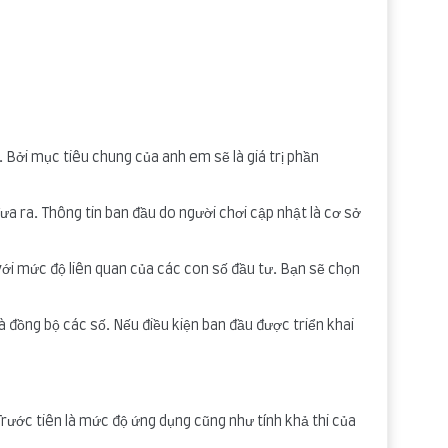
Bởi mục tiêu chung của anh em sẽ là giá trị phần
a ra. Thông tin ban đầu do người chơi cập nhật là cơ sở
với mức độ liên quan của các con số đầu tư. Bạn sẽ chọn
à đồng bộ các số. Nếu điều kiện ban đầu được triển khai
Trước tiên là mức độ ứng dụng cũng như tính khả thi của