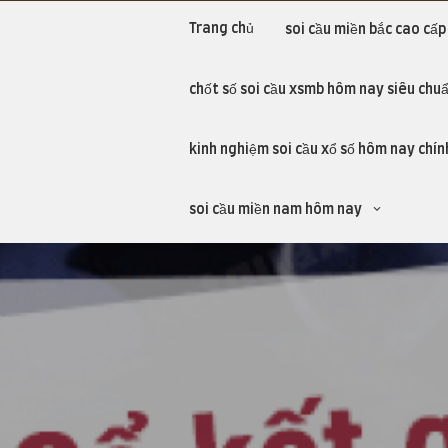
Trang chủ
soi cầu miền bắc cao cấp
chốt số soi cầu xsmb hôm nay siêu chu
kinh nghiệm soi cầu xổ số hôm nay chín
soi cầu miền nam hôm nay