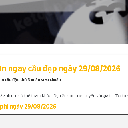
hận ngay cầu đẹp ngày 29/08/2026
oi cầu độc thủ 3 miền siêu chuẩn
 anh em có thể tham khảo. Nghiên cứu trực tuyến với giá trị đầu tư
 phí ngày 29/08/2026