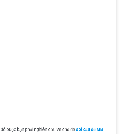
 đó buộc bạn phải nghiên cứu về chủ đề
soi cầu đề MB