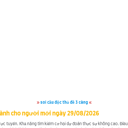
»
soi cầu độc thủ đề 3 càng
«
 dành cho người mới ngày 29/08/2026
rực tuyến. Khả năng tìm kiếm cơ hội dự đoán thực sự không cao. Điều