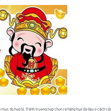
 mức độ hợp lý. Tránh trường hợp chọn ra hàng loạt dữ liệu ở cách căn