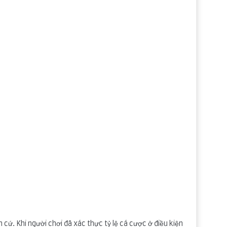
 cứ. Khi người chơi đã xác thực tỷ lệ cá cược ở điều kiện