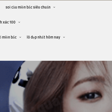
soi cầu miền bắc siêu chuẩn
nh xác 100
ố miền bắc
lô đẹp nhất hôm nay