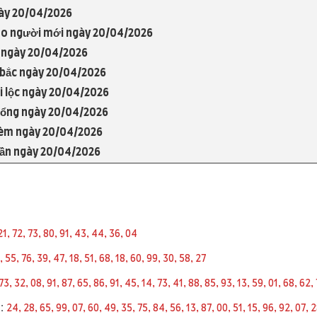
gày 20/04/2026
cho người mới ngày 20/04/2026
n ngày 20/04/2026
n bắc ngày 20/04/2026
ài lộc ngày 20/04/2026
tổng ngày 20/04/2026
 kèm ngày 20/04/2026
uần ngày 20/04/2026
21, 72, 73, 80, 91, 43, 44, 36, 04
, 55, 76, 39, 47, 18, 51, 68, 18, 60, 99, 30, 58, 27
 73, 32, 08, 91, 87, 65, 86, 91, 45, 14, 73, 41, 88, 85, 93, 13, 59, 01, 68, 62,
 :
24, 28, 65, 99, 07, 60, 49, 35, 75, 84, 56, 13, 87, 00, 51, 15, 96, 92, 07, 2