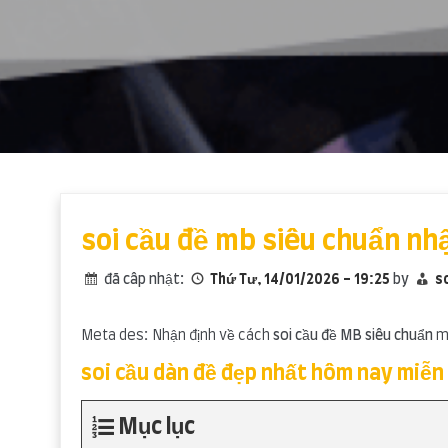
Skip
to
content
soi cầu đề mb siêu chuẩn n
đã câp nhật:
Thứ Tư, 14/01/2026 - 19:25
by
s
Meta des: Nhận định về cách
soi cầu đề MB siêu chuẩn
mà
soi cầu dàn đề đẹp nhất hôm nay miễn
Mục lục