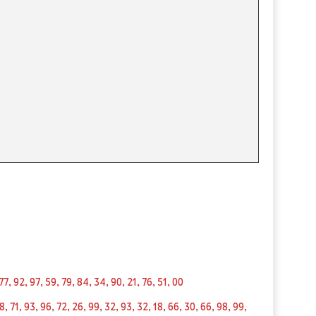
 77, 92, 97, 59, 79, 84, 34, 90, 21, 76, 51, 00
8, 71, 93, 96, 72, 26, 99, 32, 93, 32, 18, 66, 30, 66, 98, 99,