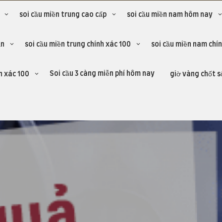
soi cầu miền trung cao cấp
soi cầu miền nam hôm nay
ẩn
soi cầu miền trung chính xác 100
soi cầu miền nam chí
Soi cầu 3 càng miễn phí hôm nay
h xác 100
giờ vàng chốt s