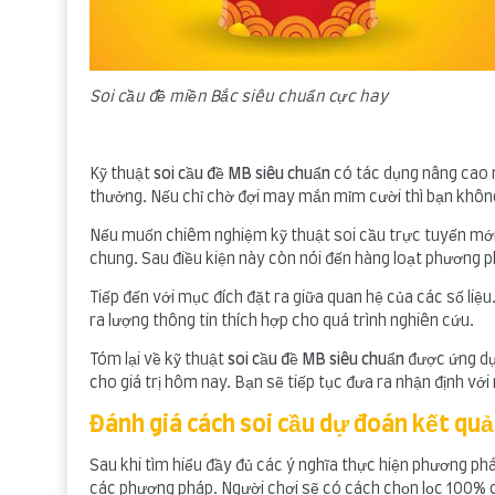
Soi cầu đề miền Bắc siêu chuẩn cực hay
Kỹ thuật
soi cầu đề MB siêu chuẩn
có tác dụng nâng cao m
thưởng. Nếu chỉ chờ đợi may mắn mỉm cười thì bạn không
Nếu muốn chiêm nghiệm kỹ thuật soi cầu trực tuyến mới 
chung. Sau điều kiện này còn nói đến hàng loạt phương p
Tiếp đến với mục đích đặt ra giữa quan hệ của các số li
ra lượng thông tin thích hợp cho quá trình nghiên cứu.
Tóm lại về kỹ thuật
soi cầu đề MB siêu chuẩn
được ứng dụn
cho giá trị hôm nay. Bạn sẽ tiếp tục đưa ra nhận định vớ
Đánh giá cách soi cầu dự đoán kết qu
Sau khi tìm hiểu đầy đủ các ý nghĩa thực hiện phương phá
các phương pháp. Người chơi sẽ có cách chọn lọc 100% gi