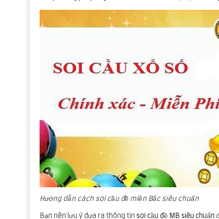
Hướng dẫn cách soi cầu đề miền Bắc siêu chuẩn
Bạn nên lưu ý đưa ra thông tin
soi cầu đề MB siêu chuẩn
ở