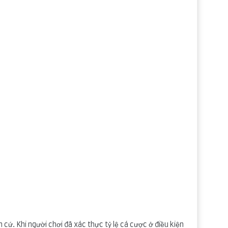
 cứ. Khi người chơi đã xác thực tỷ lệ cá cược ở điều kiện