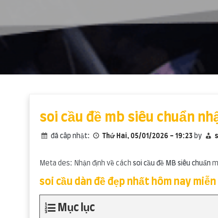
Skip
to
content
soi cầu đề mb siêu chuẩn nh
đã câp nhật:
Thứ Hai, 05/01/2026 - 19:23
by
s
Meta des: Nhận định về cách
soi cầu đề MB siêu chuẩn
mà
soi cầu dàn đề đẹp nhất hôm nay miễn
Mục lục