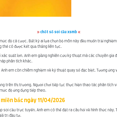
»
chốt số soi cầu xsmb
«
ức độ cá cược. Bất kỳ ai lựa chọn bộ môn này đều muốn trải nghiệm. 
 thể có được kết quả thắng liên tục.
xác suất lớn. Anh em giằng nghiên cứu kỹ thuật mà các chuyên gia đư
háp phân tích khác.
ệu. Anh em còn chiêm nghiệm về kỹ thuật quay số đặc biệt. Tương ứng 
g trên thị trường. Người chơi tiếp tục thực hiện thao tác phân tích v
i mức độ ứng dụng tiếp theo.
ả miền bắc ngày 11/04/2026
p soi cầu trực tuyến. Anh em có thể đặt ra câu hỏi về hình thức này. 
á trị đầu tư.