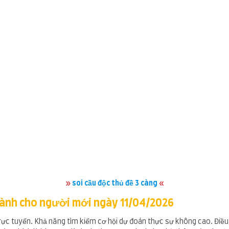
»
soi cầu độc thủ đề 3 càng
«
 dành cho người mới ngày 11/04/2026
rực tuyến. Khả năng tìm kiếm cơ hội dự đoán thực sự không cao. Điều