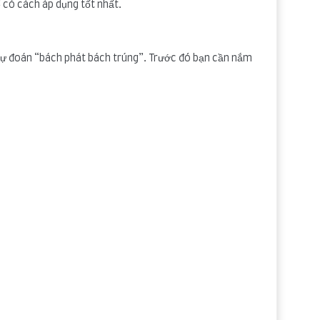
ể có cách áp dụng tốt nhất.
dự đoán “bách phát bách trúng”. Trước đó bạn cần nắm