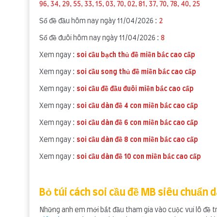
96, 34, 29, 55, 33, 15, 03, 70, 02, 81, 37, 70, 78, 40, 25
Số đề đầu hôm nay ngày 11/04/2026 :
2
Số đề đuôi hôm nay ngày 11/04/2026 :
8
Xem ngay :
soi cầu bạch thủ đề miền bắc cao cấp
Xem ngay :
soi cầu song thủ đề miền bắc cao cấp
Xem ngay :
soi cầu đề đầu đuôi miền bắc cao cấp
Xem ngay :
soi cầu dàn đề 4 con miền bắc cao cấp
Xem ngay :
soi cầu dàn đề 6 con miền bắc cao cấp
Xem ngay :
soi cầu dàn đề 8 con miền bắc cao cấp
Xem ngay :
soi cầu dàn đề 10 con miền bắc cao cấp
Bỏ túi cách soi cầu đề MB siêu chuẩn
Những anh em mới bắt đầu tham gia vào cuộc vui lô đề t