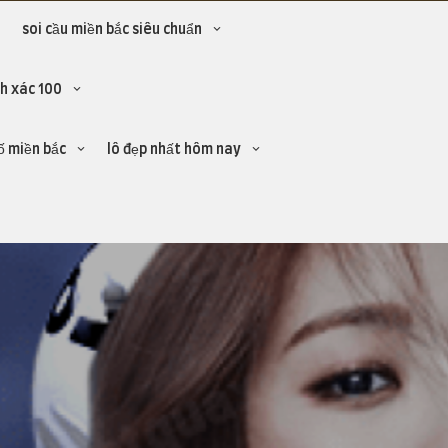
soi cầu miền bắc siêu chuẩn
nh xác 100
ố miền bắc
lô đẹp nhất hôm nay