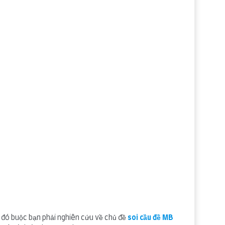
 đó buộc bạn phải nghiên cứu về chủ đề
soi cầu đề MB