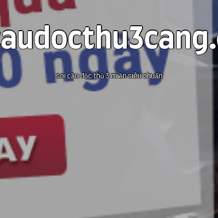
caudocthu3cang
soi cầu độc thủ 3 miền siêu chuẩn