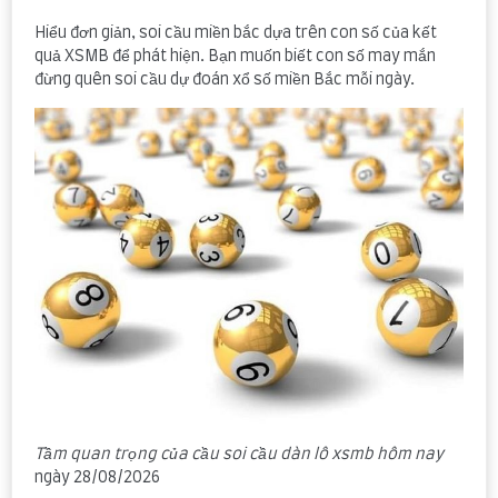
Hiểu đơn giản, soi cầu miền bắc dựa trên con số của kết
quả XSMB để phát hiện. Bạn muốn biết con số may mắn
đừng quên soi cầu dự đoán xổ số miền Bắc mỗi ngày.
Tầm quan trọng của cầu soi cầu dàn lô xsmb hôm nay
ngày 28/08/2026