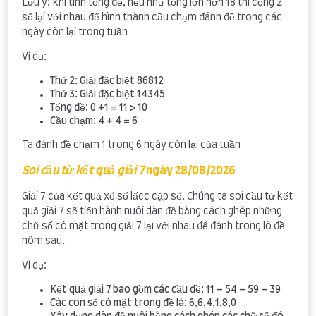
Lưu ý: khi tính tổng đề, nếu như tổng lớn hơn 18 thì cộng 2
số lại với nhau để hình thành cầu chạm đánh đề trong các
ngày còn lại trong tuần
Ví dụ:
Thứ 2: Giải đặc biệt 86812
Thứ 3: Giải đặc biệt 14345
Tổng đề: 0 +1 = 11 > 10
Cầu chạm: 4 + 4 = 6
Ta đánh đề chạm 1 trong 6 ngày còn lại của tuần
Soi cầu từ kết quả giải 7
ngày 28/08/2026
Giải 7 của kết quả xổ số lấcc cặp số. Chúng ta soi cầu từ kết
quả giải 7 sẽ tiến hành nuôi dàn đề bằng cách ghép những
chữ số có mặt trong giải 7 lại với nhau để đánh trong lô đề
hôm sau.
Ví dụ:
Kết quả giải 7 bao gồm các cầu đề: 11 – 54 – 59 – 39
Các con số có mặt trong đề là: 6,6,4,1,8,0