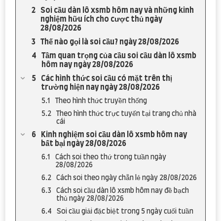
Soi cầu dàn lô xsmb hôm nay và những kinh
nghiệm hữu ích cho cược thủ ngày
28/08/2026
Thế nào gọi là soi cầu? ngày 28/08/2026
Tầm quan trọng của cầu soi cầu dàn lô xsmb
hôm nay ngày 28/08/2026
Các hình thức soi cầu có mặt trên thị
trường hiện nay ngày 28/08/2026
Theo hình thức truyền thống
Theo hình thức trực tuyến tại trang chủ nhà
cái
Kinh nghiệm soi cầu dàn lô xsmb hôm nay
bất bại ngày 28/08/2026
Cách soi theo thứ trong tuần ngày
28/08/2026
Cách soi theo ngày chẵn lẻ ngày 28/08/2026
Cách soi cầu dàn lô xsmb hôm nay đề bạch
thủ ngày 28/08/2026
Soi cầu giải đặc biệt trong 5 ngày cuối tuần