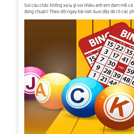
Soi cầu chắc không xa lạ gì với nhiều anh em đam mê cá
đúng chuẩn? Theo dõi ngay bài viết dưới đây để rõ các p