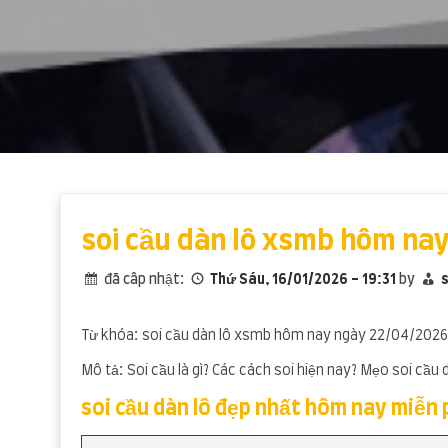
Skip
to
content
soi cầu dàn lô xsmb hôm nay
đã câp nhật:
Thứ Sáu, 16/01/2026 - 19:31
by
s
Từ khóa: soi cầu dàn lô xsmb hôm nay ngày 22/04/2026
Mô tả: Soi cầu là gì? Các cách soi hiện nay? Mẹo soi cầ
soi cầu dàn lô đẹp nhất hôm nay miễn