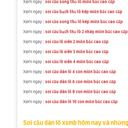
Xem ngay :
soi cầu song thủ lô miền bắc cao cấp
Xem ngay :
soi cầu bạch thủ lô kép miền bắc cao cấp
Xem ngay :
soi cầu song thủ lô kép miền bắc cao cấp
Xem ngay :
soi cầu bạch thủ lô 2 nháy miền bắc cao cấp
Xem ngay :
soi cầu lô xiên 2 miền bắc cao cấp
Xem ngay :
soi cầu lô xiên 3 miền bắc cao cấp
Xem ngay :
soi cầu lô xiên 4 miền bắc cao cấp
Xem ngay :
soi cầu dàn lô 4 con miền bắc cao cấp
Xem ngay :
soi cầu dàn lô 6 con miền bắc cao cấp
Xem ngay :
soi cầu dàn lô 8 con miền bắc cao cấp
Xem ngay :
soi cầu dàn lô 10 con miền bắc cao cấp
Soi cầu dàn lô xsmb hôm nay và những