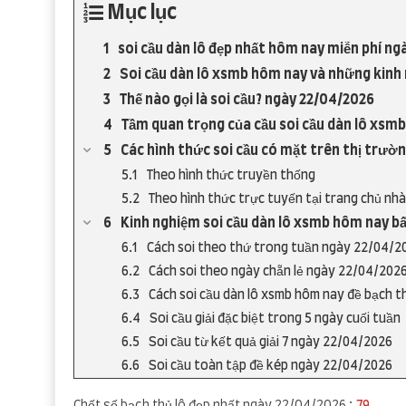
Mục lục
soi cầu dàn lô đẹp nhất hôm nay miễn phí n
Soi cầu dàn lô xsmb hôm nay và những kinh
Thế nào gọi là soi cầu? ngày 22/04/2026
Tầm quan trọng của cầu soi cầu dàn lô xsm
Các hình thức soi cầu có mặt trên thị trườ
Theo hình thức truyền thống
Theo hình thức trực tuyến tại trang chủ nhà
Kinh nghiệm soi cầu dàn lô xsmb hôm nay bấ
Cách soi theo thứ trong tuần ngày 22/04/2
Cách soi theo ngày chẵn lẻ ngày 22/04/202
Cách soi cầu dàn lô xsmb hôm nay đề bạch 
Soi cầu giải đặc biệt trong 5 ngày cuối tuần
Soi cầu từ kết quả giải 7 ngày 22/04/2026
Soi cầu toàn tập đề kép ngày 22/04/2026