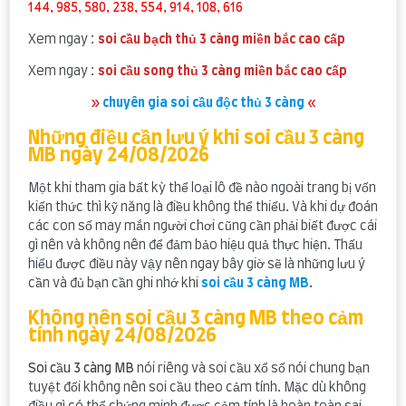
144, 985, 580, 238, 554, 914, 108, 616
Xem ngay :
soi cầu bạch thủ 3 càng miền bắc cao cấp
Xem ngay :
soi cầu song thủ 3 càng miền bắc cao cấp
»
chuyên gia soi cầu độc thủ 3 càng
«
Những điều cần lưu ý khi soi cầu 3 càng
MB ngày 24/08/2026
Một khi tham gia bất kỳ thể loại lô đề nào ngoài trang bị vốn
kiến thức thì kỹ năng là điều không thể thiếu. Và khi dự đoán
các con số may mắn người chơi cũng cần phải biết được cái
gì nên và không nên để đảm bảo hiệu quả thực hiện. Thấu
hiểu được điều này vậy nên ngay bây giờ sẽ là những lưu ý
cần và đủ bạn cần ghi nhớ khi
soi cầu 3 càng MB
.
Không nên soi cầu 3 càng MB theo cảm
tính ngày 24/08/2026
Soi cầu 3 càng MB
nói riêng và soi cầu xổ số nói chung bạn
tuyệt đối không nên soi cầu theo cảm tính. Mặc dù không