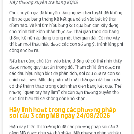
Hãy thường xuyên tra bảng KQXS
Các chuyên gia đã khuyên rằng người chơi tuyệt đối không
nên bỏ qua bảng thống kê kết quả xổ số vào bất kỳ thời
điểm nào. Và khi tìm hiểu bảng kết quả bạn cần xây dựng
cho mình tính kiên nhẫn thực sự. Thời gian theo dõi bảng
thống kê nên áp dụng trong một thời gian dài. Có như vậy
thì bạn mới thấu hiểu được các con số ưng ý, tránh lãng phí
công sức bỏ ra.
Nếu bạn càng chú tâm vào bảng thống kê có thể nhìn thấy
được những quy luật ẩn trong đó. Thậm chí là tìm được ra
các dấu hiệu nhận biết để phân tích, soi cầu đưa ra con số
chính xác hơn. Mặc dù phải mất một thời gian dài bạn mới
có thể thành thạo trong cách nhận diện bảng kết quả. Thế
nhưng “quen tay hay làm” chỉ cần bạn thường xuyên thử
sức tìm hiểu thì sẽ không còn khó khăn.
Hãy linh hoạt trong các phương pháp
soi cầu 3 càng MB ngày 24/08/2026
Hiện nay trên thị trường lô đề các phương pháp
soi cầu 3
càng MB
được chia sẻ khá nhiều. Mỗi phương pháp sở hữu