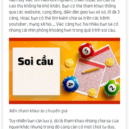
hiện nay việc tìm hiểu kinh nghiệm, chiến thuật soi cầu từ
cao thủ không hề khó khăn. Bạn có thể tham khảo thông
qua các website, cộng đồng, diễn đàn giao lưu xổ số, lô đề 3
càng. Hoặc bạn có thể tìm kiếm chia sẻ trên các kênh
youtuber, mạng xã hội,… Việc càng học hỏi nhiều bạn sẽ có
những cái nhìn phóng khoáng hơn trong quá trình soi cầu.
Nên tham khảo từ chuyên gia
Tuy nhiên bạn cần lưu ý, dù là tham khảo những chia sẻ của
người khác nhưng trong đó cũng cần có một chút tư duy,