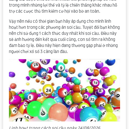
trong mình những lợi thế và tỷ lệ chiến thắng khác nhau hỗ
trợ các cược thủ tìm kiếm cơ hội vào bờ an toàn.
Vậy nên nếu có thời gian bạn hãy áp dụng cho mình linh
hoạt hơn trong các phương án soi cầu. Tuyệt đối bạn không
nên chỉ sử dụng 1 cách thức duy nhất khi soi cầu. Điều này
sẽ ảnh hưởng đến kết quả cuối cùng, con số tìm ra không
đảm bảo tỷ lệ. Điều này hiện đang thường gặp phải ở những
người chơi xổ số 3 càng lần đầu.
Linh hoạt trong cách soi cầu ngày 24/08/2026