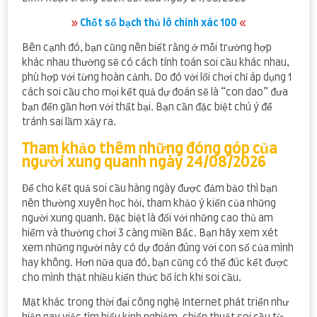
»
Chốt số bạch thủ lô chính xác 100
«
Bên cạnh đó, bạn cũng nên biết rằng ở mỗi trường hợp
khác nhau thường sẽ có cách tính toán soi cầu khác nhau,
phù hợp với từng hoàn cảnh. Do đó với lối chơi chỉ áp dụng 1
cách soi cầu cho mọi kết quả dự đoán sẽ là “con dao” đưa
bạn đến gần hơn với thất bại. Bạn cần đặc biệt chú ý để
tránh sai lầm xảy ra.
Tham khảo thêm những đóng góp của
người xung quanh ngày 24/08/2026
Để cho kết quả soi cầu hàng ngày được đảm bảo thì bạn
nên thường xuyên học hỏi, tham khảo ý kiến của những
người xung quanh. Đặc biệt là đối với những cao thủ am
hiểm và thường chơi 3 càng miền Bắc. Bạn hãy xem xét
xem những người này có dự đoán đúng với con số của mình
hay không. Hơn nữa qua đó, bạn cũng có thể đúc kết được
cho mình thật nhiều kiến thức bổ ích khi soi cầu.
Mặt khác trong thời đại công nghệ Internet phát triển như