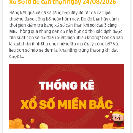
xổ số lô đề cẩn thận ngày 24/08/2026
Bảng kết quả xổ số sẽ tổng hợp đầy đủ tất cả các giải
thưởng được công bố ngày hôm nay. Do đó bạn hãy dành
thời gian kiểm tra bảng xổ số cẩn thận khi
soi cầu 3 càng
MB.
Thông qua những căn cứ này bạn có thể xác định được
tần suất con số dự đoán xuất hiện nhiều không? Con số nào
là xuất hiện ít nhất trong những lần mà đại lý công bố? Và
liệu con số nào sẽ đem lại khả năng trúng thưởng khi đặt
cược?…