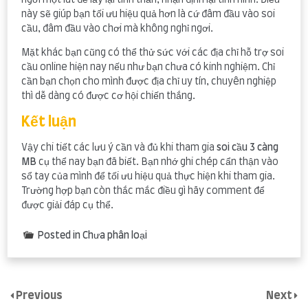
này sẽ giúp bạn tối ưu hiệu quả hơn là cứ đâm đầu vào soi
cầu, đâm đầu vào chơi mà không nghỉ ngơi.
Mặt khác bạn cũng có thể thử sức với các địa chỉ hỗ trợ soi
cầu online hiện nay nếu như bạn chưa có kinh nghiệm. Chỉ
cần bạn chọn cho mình được địa chỉ uy tín, chuyên nghiệp
thì dễ dàng có được cơ hội chiến thắng.
Kết luận
Vậy chi tiết các lưu ý cần và đủ khi tham gia
soi cầu 3 càng
MB
cụ thể nay bạn đã biết. Bạn nhớ ghi chép cẩn thận vào
sổ tay của mình để tối ưu hiệu quả thực hiện khi tham gia.
Trường hợp bạn còn thắc mắc điều gì hãy comment để
được giải đáp cụ thể.
Posted in Chưa phân loại
Previous
Next