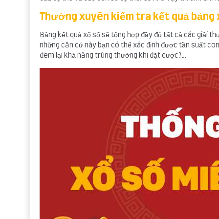
Thường xuyên kiểm tra kết quả bảng x
Bảng kết quả xổ số sẽ tổng hợp đầy đủ tất cả các giải t
những căn cứ này bạn có thể xác định được tần suất con s
đem lại khả năng trúng thưởng khi đặt cược?…