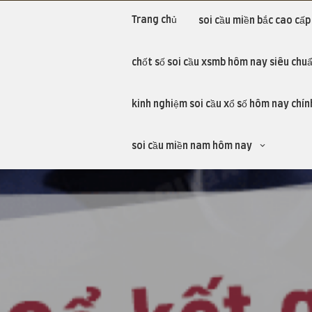
Trang chủ
soi cầu miền bắc cao cấp
chốt số soi cầu xsmb hôm nay siêu chu
kinh nghiệm soi cầu xổ số hôm nay chín
soi cầu miền nam hôm nay