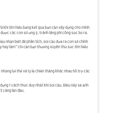
Và khi tìm hiểu bảng kết quả bạn cần xây dựng cho mình
 được các con số ưng ý, tránh lãng phí công sức bỏ ra.
ệu nhận biết để phân tích, soi cầu đưa ra con số chính
ay hay làm” chỉ cần bạn thường xuyên thử sức tìm hiểu
những lợi thế và tỷ lệ chiến thắng khác nhau hỗ trợ các
dụng 1 cách thức duy nhất khi soi cầu. Điều này sẽ ảnh
3 càng lần đầu.