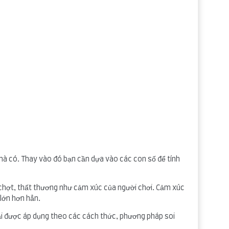
 mà có. Thay vào đó bạn cần dựa vào các con số để tính
t chợt, thất thương như cảm xúc của người chơi. Cảm xúc
lớn hơn hẳn.
ải được áp dụng theo các cách thức, phương pháp soi