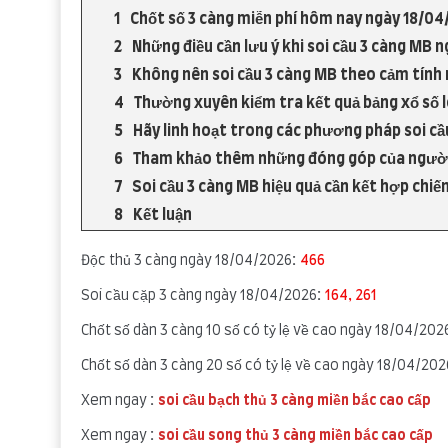
Chốt số 3 càng miễn phí hôm nay ngày 18/04
Những điều cần lưu ý khi soi cầu 3 càng MB 
Không nên soi cầu 3 càng MB theo cảm tính
Thường xuyên kiểm tra kết quả bảng xổ số l
Hãy linh hoạt trong các phương pháp soi c
Tham khảo thêm những đóng góp của người
Soi cầu 3 càng MB hiệu quả cần kết hợp chi
Kết luận
Độc thủ 3 càng ngày 18/04/2026:
466
Soi cầu cặp 3 càng ngày 18/04/2026:
164, 261
Chốt số dàn 3 càng 10 số có tỷ lệ về cao ngày 18/04/202
Chốt số dàn 3 càng 20 số có tỷ lệ về cao ngày 18/04/202
Xem ngay :
soi cầu bạch thủ 3 càng miền bắc cao cấp
Xem ngay :
soi cầu song thủ 3 càng miền bắc cao cấp