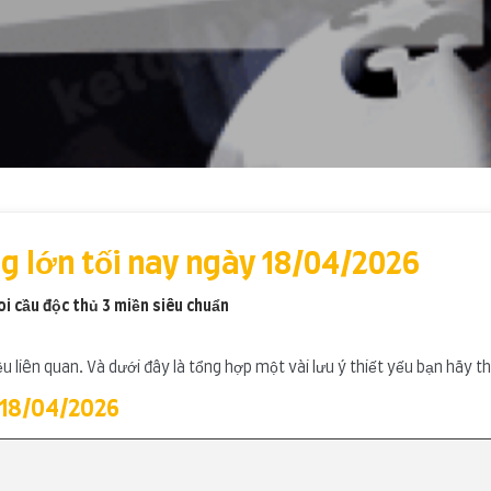
ng lớn tối nay ngày 18/04/2026
oi cầu độc thủ 3 miền siêu chuẩn
ều liên quan. Và dưới đây là tổng hợp một vài lưu ý thiết yếu bạn hãy
 18/04/2026