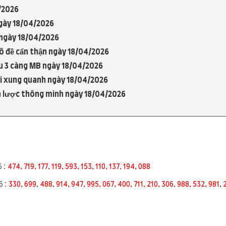
/2026
ngày 18/04/2026
 ngày 18/04/2026
ô đề cẩn thận ngày 18/04/2026
ầu 3 càng MB ngày 18/04/2026
 xung quanh ngày 18/04/2026
ến lược thông minh ngày 18/04/2026
6 :
474, 719, 177, 119, 593, 153, 110, 137, 194, 088
6 :
330, 699, 488, 914, 947, 995, 067, 400, 711, 210, 306, 988, 532, 981, 