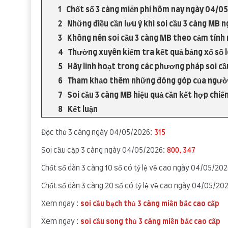
Chốt số 3 càng miễn phí hôm nay ngày 04/0
Những điều cần lưu ý khi soi cầu 3 càng MB
Không nên soi cầu 3 càng MB theo cảm tính
Thường xuyên kiểm tra kết quả bảng xổ số 
Hãy linh hoạt trong các phương pháp soi c
Tham khảo thêm những đóng góp của người
Soi cầu 3 càng MB hiệu quả cần kết hợp chi
Kết luận
Độc thủ 3 càng ngày 04/05/2026:
315
Soi cầu cặp 3 càng ngày 04/05/2026:
800, 347
Chốt số dàn 3 càng 10 số có tỷ lệ về cao ngày 04/05/202
Chốt số dàn 3 càng 20 số có tỷ lệ về cao ngày 04/05/202
Xem ngay :
soi cầu bạch thủ 3 càng miền bắc cao cấp
Xem ngay :
soi cầu song thủ 3 càng miền bắc cao cấp