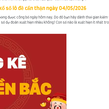
ổ số lô đề cẩn thận ngày 04/05/2026
hưởng được công bố ngày hôm nay. Do đó bạn hãy dành thời gian kiểm 
ố dự đoán xuất hiện nhiều không? Con số nào là xuất hiện ít nhất tro