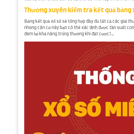
Thường xuyên kiểm tra kết quả bảng x
Bảng kết quả xổ số sẽ tổng hợp đầy đủ tất cả các giải t
những căn cứ này bạn có thể xác định được tần suất con s
đem lại khả năng trúng thưởng khi đặt cược?…