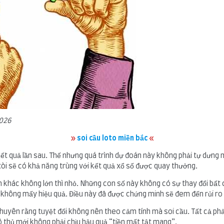
026
»
soi cầu loto miền bắc
«
kết quả lần sau. Thế nhưng quá trình dự đoán này không phải tự dưng
 tòi sẽ có khả năng trùng với kết quả xổ số được quay thưởng.
nh khác không lớn thì nhỏ. Những con số này không có sự thay đổi bấ
 không mấy hiệu quả. Điều này đã được chứng minh sẽ đem đến rủi ro 
huyên rằng tuyệt đối không nên theo cảm tính mà soi cầu. Tất cả ph
lô thủ mới không phải chịu hậu quả “tiền mất tật mang”.