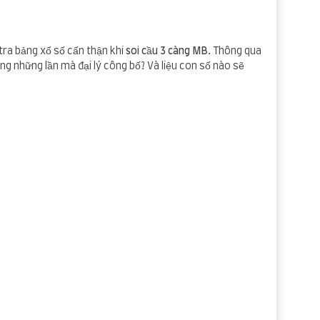
tra bảng xổ số cẩn thận khi
soi cầu 3 càng MB.
Thông qua
ng những lần mà đại lý công bố? Và liệu con số nào sẽ