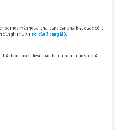
 con số may mắn người chơi cũng cần phải biết được cái gì
n cần ghi nhớ khi
soi cầu 3 càng MB
.
ó thể chứng minh được cảm tính là hoàn toàn sai thế