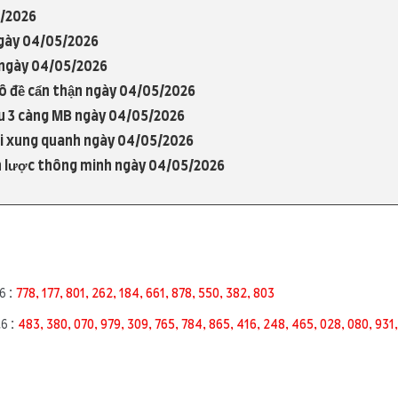
5/2026
 ngày 04/05/2026
 ngày 04/05/2026
lô đề cẩn thận ngày 04/05/2026
ầu 3 càng MB ngày 04/05/2026
 xung quanh ngày 04/05/2026
ến lược thông minh ngày 04/05/2026
6 :
778, 177, 801, 262, 184, 661, 878, 550, 382, 803
6 :
483, 380, 070, 979, 309, 765, 784, 865, 416, 248, 465, 028, 080, 931