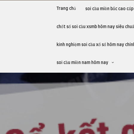
Trang chủ
soi cầu miền bắc cao cấp
chốt số soi cầu xsmb hôm nay siêu chu
kinh nghiệm soi cầu xổ số hôm nay chín
soi cầu miền nam hôm nay