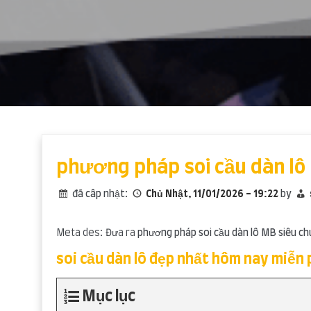
Skip
to
content
phương pháp soi cầu dàn lô
đã câp nhật:
Chủ Nhật, 11/01/2026 - 19:22
by
Meta des: Đưa ra
phương pháp soi cầu dàn lô MB siêu c
soi cầu dàn lô đẹp nhất hôm nay miễn 
Mục lục