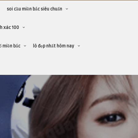
soi cầu miền bắc siêu chuẩn
nh xác 100
ố miền bắc
lô đẹp nhất hôm nay