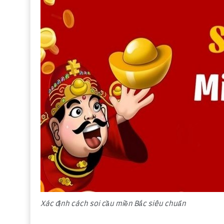
Xác định cách soi cầu miền Bắc siêu chuẩn