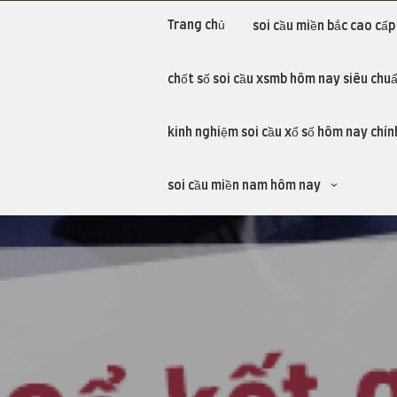
Trang chủ
soi cầu miền bắc cao cấp
chốt số soi cầu xsmb hôm nay siêu chu
kinh nghiệm soi cầu xổ số hôm nay chín
soi cầu miền nam hôm nay