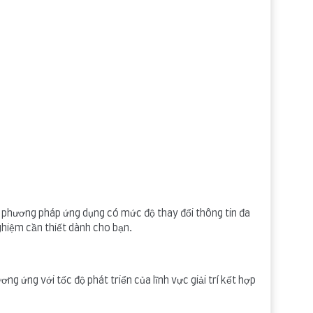
õi phương pháp ứng dụng có mức độ thay đổi thông tin đa
nghiệm cần thiết dành cho bạn.
ng ứng với tốc độ phát triển của lĩnh vực giải trí kết hợp