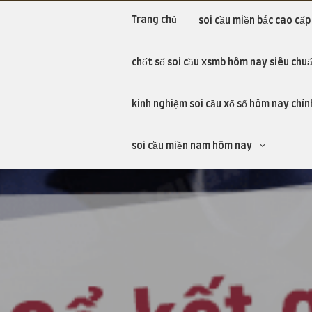
Trang chủ
soi cầu miền bắc cao cấp
chốt số soi cầu xsmb hôm nay siêu chu
kinh nghiệm soi cầu xổ số hôm nay chín
soi cầu miền nam hôm nay