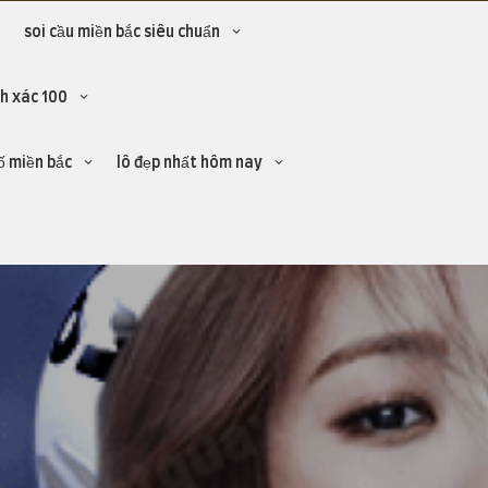
soi cầu miền bắc siêu chuẩn
nh xác 100
ố miền bắc
lô đẹp nhất hôm nay