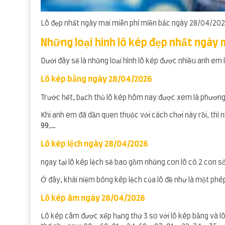
Lô đẹp nhất ngày mai miễn phí miền bắc ngày 28/04/20
Những loại hình lô kép đẹp nhất ngày
Dưới đây sẽ là những loại hình lô kép được nhiều anh em 
Lô kép bằng ngày 28/04/2026
Trước hết, bạch thủ lô kép hôm nay được xem là phương p
Khi anh em đã dần quen thuộc với cách chơi này rồi, thì n
99
,…
Lô kép lệch ngày 28/04/2026
ngay tại lô kép lệch sẽ bao gồm những con lô có 2 con số
Ở đây, khái niệm bóng kép lệch của lô đề như là một phép
Lô kép âm ngày 28/04/2026
Lô kép câm được xếp hạng thứ 3 so với lô kép bằng và lô