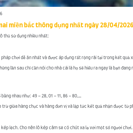
26
 mai miền bắc thông dụng nhất ngày 28/04/202
lô thủ sử dụng nhiều nhất:
háp chơi dễ ăn nhất và được áp dụng rất rộng rãi tại trong kết quả 
hững lần sau chỉ cần nói cho nhà cái là họ sẽ hiểu ra ngay là bạn đang
 bằng nhau như: 49 – 28, 01 – 11, 86 – 80,…
 trừ giữa hàng chục và hàng đơn vị và lập tức kết quả nhận được từ ph
 kép lệch. Cho nên lô kép câm sẽ có chút xa lạ với một số người chơi