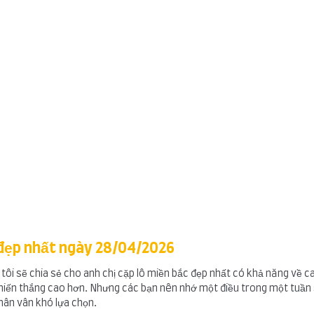
í đẹp nhất ngày 28/04/2026
ôi sẽ chia sẻ cho anh chị cặp lô miền bắc đẹp nhất có khả năng về cao
hiến thắng cao hơn. Nhưng các bạn nên nhớ một điều trong một tuần s
phân vân khó lựa chọn.