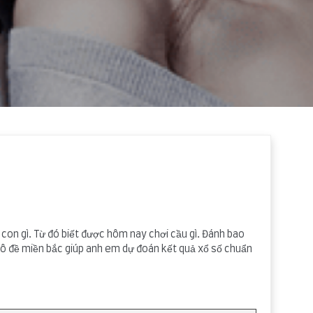
 con gì. Từ đó biết được hôm nay chơi cầu gì. Đánh bao
 lô đề miền bắc giúp anh em dự đoán kết quả xổ số chuẩn