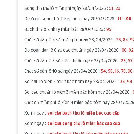
Song thủ thủ lô miễn phí ngày 28/04/2026 :
51, 20
Dự đoán song thủ lô kép hôm nay 28/04/2026 :
11 – 00
Bạch thủ lô 2 nháy miền bắc 28/04/2026 :
95
Chốt số dàn lô 4 số miễn phí ngày 28/04/2026 :
23, 84, 92
Dự đoán dàn lô 6 số cực chuẩn ngày 28/04/2026 :
06, 02
Chốt số dàn lô 8 số siêu chuẩn ngày 28/04/2026 :
23, 57,
Chốt số dàn lô 10 số ngày 28/04/2026 :
54, 58, 16, 78, 90,
Soi cầu lô xiên 2 miền bắc hôm nay 28/04/2026 :
34, 94
Soi cầu chuẩn lô xiên 3 miền bắc hôm nay 28/04/2026 :
Chốt số miễn phí lô xiên 4 miền bắc hôm nay 28/04/2026
Xem ngay :
soi cầu bạch thủ lô miền bắc cao cấp
Xem ngay :
soi cầu song thủ lô miền bắc cao cấp