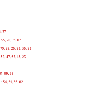
, 77
, 55, 70, 73, 02
 70, 29, 26, 93, 36, 83
 52, 47, 63, 15, 23
01, 09, 93
 :
54, 61, 66, 82