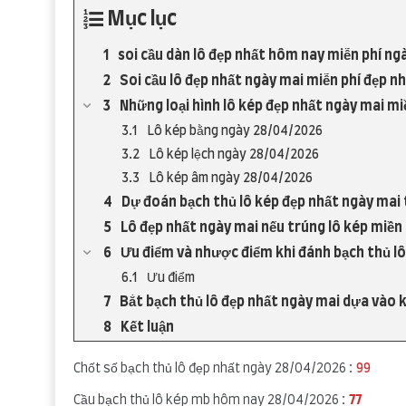
Mục lục
soi cầu dàn lô đẹp nhất hôm nay miễn phí n
Soi cầu lô đẹp nhất ngày mai miễn phí đẹp 
Những loại hình lô kép đẹp nhất ngày mai m
Lô kép bằng ngày 28/04/2026
Lô kép lệch ngày 28/04/2026
Lô kép âm ngày 28/04/2026
Dự đoán bạch thủ lô kép đẹp nhất ngày mai
Lô đẹp nhất ngày mai nếu trúng lô kép miền 
Ưu điểm và nhược điểm khi đánh bạch thủ l
Ưu điểm
Bắt bạch thủ lô đẹp nhất ngày mai dựa vào
Kết luận
Chốt số bạch thủ lô đẹp nhất ngày 28/04/2026 :
99
Cầu bạch thủ lô kép mb hôm nay 28/04/2026 :
77