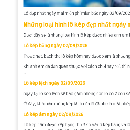
Lô đẹp nhất ngày mai miễn phí miền bắc ngày 02/09/20
Những loại hình lô kép đẹp nhất ngày
Dưới đây sẽ là những loại hình lô kép được nhiều anh em 
Lô kép bằng ngày 02/09/2026
Trước hết, bạch thủ lô kép hôm nay được xem là phương p
Khi anh em đã dần quen thuộc với cách chơi này rồi, thì n
…
Lô kép lệch ngày 02/09/2026
ngay tại lô kép lệch sẽ bao gồm những con lô có 2 con số
Ở đây, khái niệm bóng kép lệch của lô đề như là một phép
Lô kép âm ngày 02/09/2026
Lô kép câm được xếp hạng thứ 3 so với lô kép bằng và lô