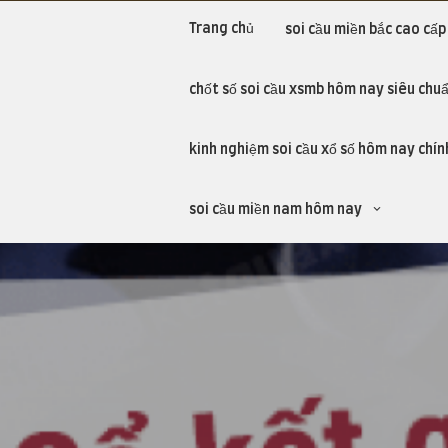
Trang chủ
soi cầu miền bắc cao cấp
chốt số soi cầu xsmb hôm nay siêu chu
kinh nghiệm soi cầu xổ số hôm nay chín
soi cầu miền nam hôm nay