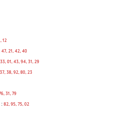
, 12
, 47, 21, 42, 40
 33, 01, 43, 94, 31, 29
 37, 38, 92, 80, 23
76, 31, 79
 :
82, 95, 75, 02