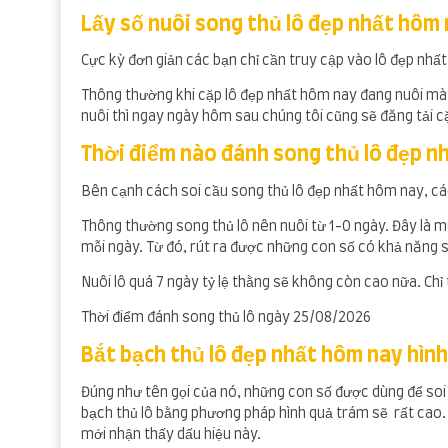
Lấy số nuôi song thủ lô đẹp nhất hôm
Cực kỳ đơn giản các bạn chỉ cần truy cập vào lô đẹp nhất 
Thông thường khi cặp lô đẹp nhất hôm nay đang nuôi mà v
nuôi thì ngay ngày hôm sau chúng tôi cũng sẽ đăng tải cặp 
Thời điểm nào đánh song thủ lô đẹp 
Bên cạnh cách soi cầu song thủ lô đẹp nhất hôm nay, các
Thông thường song thủ lô nên nuôi từ 1-0 ngày. Đây là mứ
mỗi ngày. Từ đó, rút ra được những con số có khả năng s
Nuôi lô quá 7 ngày tỷ lệ thằng sẽ không còn cao nữa. Chỉ 
Thời điểm đánh song thủ lô ngày 25/08/2026
Bắt bạch thủ lô đẹp nhất hôm nay hìn
Đúng như tên gọi của nó, những con số được dùng để soi cầ
bạch thủ lô bằng phương pháp hình quả trám sẽ rất cao. 
mới nhận thấy dấu hiệu này.