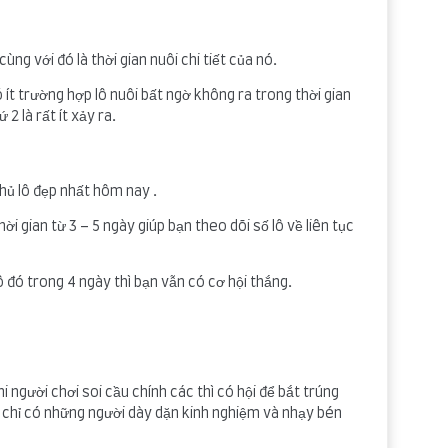
ng với đó là thời gian nuôi chi tiết của nó.
ít trường hợp lô nuôi bất ngờ không ra trong thời gian
2 là rất ít xảy ra.
hủ lô đẹp nhất hôm nay .
 gian từ 3 – 5 ngày giúp bạn theo dõi số lô về liên tục
ô đó trong 4 ngày thì bạn vẫn có cơ hội thắng.
 người chơi soi cầu chính các thì có hội để bắt trúng
à chỉ có những người dày dặn kinh nghiệm và nhạy bén