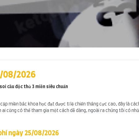
5/08/2026
soi cầu độc thủ 3 miền siêu chuẩn
ặp miền bắc khoa học đạt được tỉ lệ chiến thắng cực cao, đây là cách
ản ai cũng có thể tham gia một cách dễ dàng, ngoài ra chúng tôi có n
 phí ngày 25/08/2026