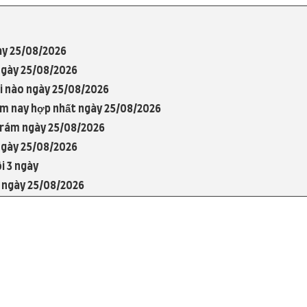
gày 25/08/2026
 ngày 25/08/2026
hi nào ngày 25/08/2026
ôm nay hợp nhất ngày 25/08/2026
 trám ngày 25/08/2026
ngày 25/08/2026
i 3 ngày
t ngày 25/08/2026