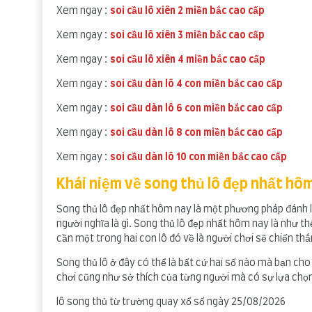
Xem ngay :
soi cầu lô xiên 2 miền bắc cao cấp
Xem ngay :
soi cầu lô xiên 3 miền bắc cao cấp
Xem ngay :
soi cầu lô xiên 4 miền bắc cao cấp
Xem ngay :
soi cầu dàn lô 4 con miền bắc cao cấp
Xem ngay :
soi cầu dàn lô 6 con miền bắc cao cấp
Xem ngay :
soi cầu dàn lô 8 con miền bắc cao cấp
Xem ngay :
soi cầu dàn lô 10 con miền bắc cao cấp
Khái niệm về song thủ lô đẹp nhất hô
Song thủ lô đẹp nhất hôm nay là một phương pháp đánh lô
người nghĩa là gì. Song thủ lô đẹp nhất hôm nay là như t
cần một trong hai con lô đó về là người chơi sẽ chiến th
Song thủ lô ở đây có thể là bất cứ hai số nào mà bạn cho
chơi cũng như sở thích của từng người mà có sự lựa chọn
lô song thủ từ trường quay xổ số ngày 25/08/2026