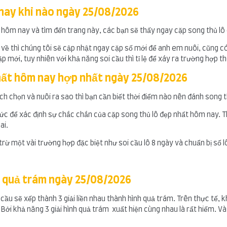
 nay khi nào ngày 25/08/2026
hôm nay và tìm đến trang này, các bạn sẽ thấy ngay cặp song thủ lô cù
ề thì chúng tôi sẽ cập nhật ngay cặp số mới để anh em nuôi, cũng có 
mới, tuy nhiên với khả năng soi cầu thì tỉ lệ để xáy ra trường hợp thứ 
nhất hôm nay hợp nhất ngày 25/08/2026
h chọn và nuôi ra sao thì bạn cần biết thời điểm nào nên đánh song t
c để xác định sự chắc chắn của cặp song thủ lô đẹp nhất hôm nay. Thời
ai.
trừ một vài trường hợp đặc biệt như soi cầu lô 8 ngày và chuẩn bị số l
h quả trám ngày 25/08/2026
u sẽ xếp thành 3 giải liền nhau thành hình quả trám. Trên thực tế, khi
Bởi khả năng 3 giải hình quả trám xuất hiện cùng nhau là rất hiếm. V