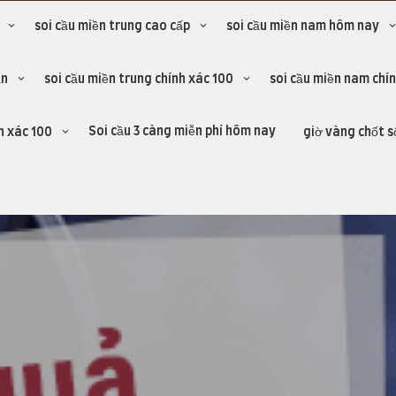
soi cầu miền trung cao cấp
soi cầu miền nam hôm nay
ẩn
soi cầu miền trung chính xác 100
soi cầu miền nam chí
Soi cầu 3 càng miễn phí hôm nay
h xác 100
giờ vàng chốt s