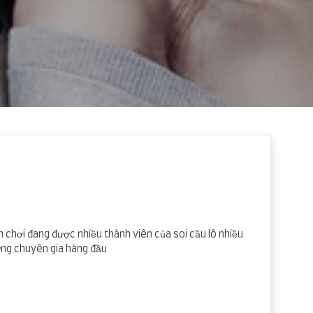
 chơi đang được nhiều thành viên của soi cầu lô nhiều
hững chuyên gia hàng đầu