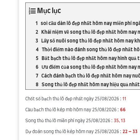
Mục lục
soi cầu dàn lô đẹp nhất hôm nay miễn phí n
Khái niệm về song thủ lô đẹp nhất hôm nay
Lấy số nuôi song thủ lô đẹp nhất hôm nay k
Thời điểm nào đánh song thủ lô đẹp nhất h
Bắt bạch thủ lô đẹp nhất hôm nay hình quả
Ưu điểm của song thủ lô đẹp nhất hôm nay 
Cách đánh bạch thủ lô đẹp nhất hôm nay nuô
Song thủ lô đẹp nhất hôm nay hiệu quả nhấ
Chốt số bạch thủ lô đẹp nhất ngày 25/08/2026 :
11
Cầu bạch thủ lô kép mb hôm nay 25/08/2026 :
66
Song thủ thủ lô miễn phí ngày 25/08/2026 :
35, 13
Dự đoán song thủ lô kép hôm nay 25/08/2026 :
22 – 33