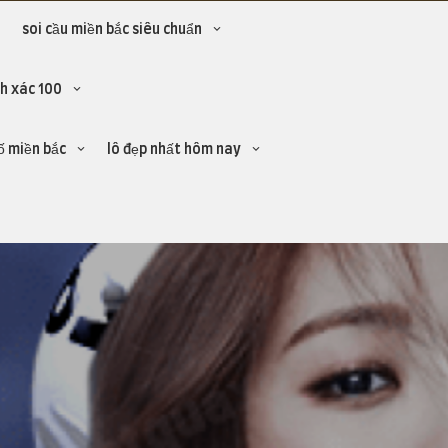
soi cầu miền bắc siêu chuẩn
nh xác 100
ố miền bắc
lô đẹp nhất hôm nay