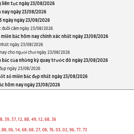
 liên tục ngày 23/08/2026
ôm nay ngày 23/08/2026
 3 ngày ngày 23/08/2026
c đuôi câm ngày 23/08/2026
số miền bắc hôm nay chính xác nhất ngày 23/08/2026
n nhất ngày 23/08/2026
 nay cho người chơi ngày 23/08/2026
ền bắc của những kỳ quay trước đó ngày 23/08/2026
ố đẹp ngày 23/08/2026
hốt số miền bắc đẹp nhất ngày 23/08/2026
bắc hôm nay ngày 23/08/2026
8, 39, 37, 12, 88, 49, 12, 68, 36
 88, 06, 14, 68, 68, 27, 08, 76, 03, 02, 96, 77, 73