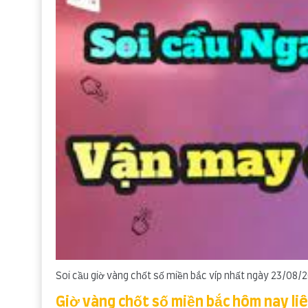
Soi cầu giờ vàng chốt số miền bắc víp nhất ngày 23/08/
Giờ vàng chốt số miền bắc hôm nay li