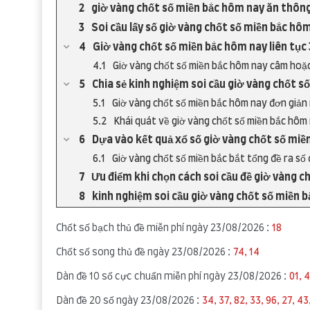
giờ vàng chốt số miền bắc hôm nay ăn thông
Soi cầu lấy số giờ vàng chốt số miền bắc h
Giờ vàng chốt số miền bắc hôm nay liên tục
Giờ vàng chốt số miền bắc hôm nay câm hoặ
Chia sẻ kinh nghiệm soi cầu giờ vàng chốt 
Giờ vàng chốt số miền bắc hôm nay đơn giả
Khái quát về giờ vàng chốt số miền bắc hôm
Dựa vào kết quả xổ số giờ vàng chốt số mi
Giờ vàng chốt số miền bắc bắt tổng đề ra s
Ưu điểm khi chọn cách soi cầu đề giờ vàng c
kinh nghiệm soi cầu giờ vàng chốt số miền 
Chốt số bạch thủ đề miễn phí ngày 23/08/2026 :
18
Chốt số song thủ đề ngày 23/08/2026 :
74, 14
Dàn đề 10 số cực chuẩn miễn phí ngày 23/08/2026 :
01, 4
Dàn đề 20 số ngày 23/08/2026 :
34, 37, 82, 33, 96, 27, 43,