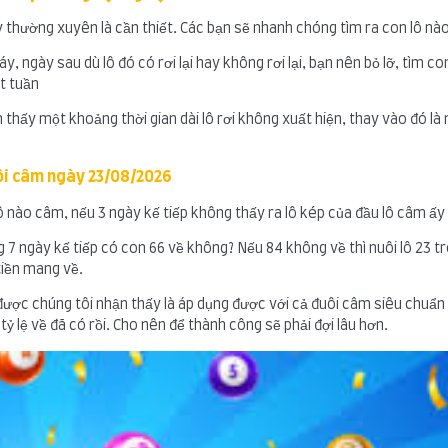
thường xuyên là cần thiết. Các bạn sẽ nhanh chóng tìm ra con lô nào đ
y, ngày sau dù lô đó có rơi lại hay không rơi lại, bạn nên bỏ lỡ, tìm c
t tuần
 thấy một khoảng thời gian dài lô rơi không xuất hiện, thay vào đó là
ôi câm ngày 23/08/2026
nào câm, nếu 3 ngày kế tiếp không thấy ra lô kép của đầu lô câm ấy t
ng 7 ngày kế tiếp có con 66 về không? Nếu 84 không về thì nuôi lô 23 
tiền mang về.
ược chúng tôi nhận thấy là áp dụng được với cả đuôi câm siêu chuẩn t
tỷ lệ về đã có rồi. Cho nên để thành công sẽ phải đợi lâu hơn.