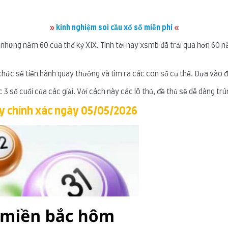
»
kinh nghiệm soi cầu xổ số miễn phí
«
 những năm 60 của thế kỷ XIX. Tính tới nay xsmb đã trải qua hơn 60 
 chức sẽ tiến hành quay thưởng và tìm ra các con số cụ thể. Dựa vào đ
3 số cuối của các giải. Với cách này các lô thủ, đề thủ sẽ dễ dàng tr
y chính xác ngày 05/05/2026