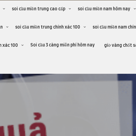
soi cầu miền trung cao cấp
soi cầu miền nam hôm nay
ẩn
soi cầu miền trung chính xác 100
soi cầu miền nam chí
Soi cầu 3 càng miễn phí hôm nay
h xác 100
giờ vàng chốt s