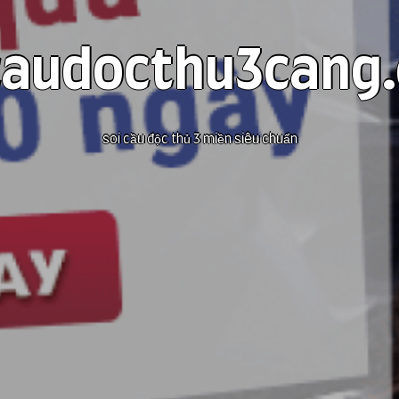
caudocthu3cang
soi cầu độc thủ 3 miền siêu chuẩn