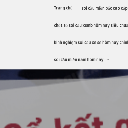
Trang chủ
soi cầu miền bắc cao cấp
chốt số soi cầu xsmb hôm nay siêu chu
kinh nghiệm soi cầu xổ số hôm nay chín
soi cầu miền nam hôm nay