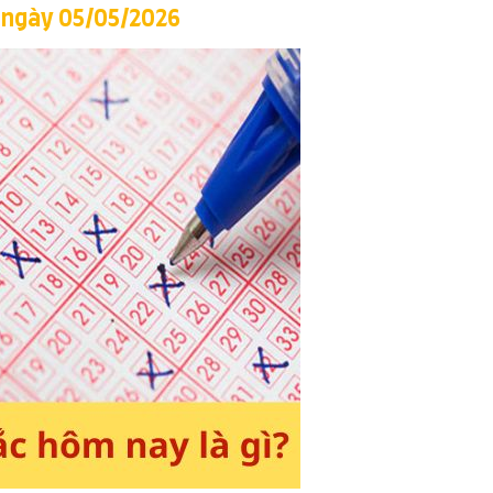
? ngày 05/05/2026