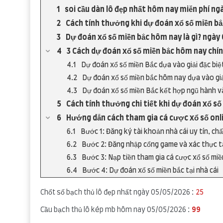
soi cầu dàn lô đẹp nhất hôm nay miễn phí n
Cách tính thưởng khi dự đoán xổ số miền b
Dự đoán xổ số miền bắc hôm nay là gì? ngày
3 Cách dự đoán xổ số miền bắc hôm nay chí
Dự đoán xổ số miền Bắc dựa vào giải đặc bi
Dự đoán xổ số miền bắc hôm nay dựa vào gi
Dự đoán xổ số miền Bắc kết hợp ngũ hành 
Cách tính thưởng chi tiết khi dự đoán xổ s
Hướng dẫn cách tham gia cá cược xổ số onl
Bước 1: Đăng ký tài khoản nhà cái uy tín, ch
Bước 2: Đăng nhập cổng game và xác thực t
Bước 3: Nạp tiền tham gia cá cược xổ số mi
Bước 4: Dự đoán xổ số miền bắc tại nhà cái
Chốt số bạch thủ lô đẹp nhất ngày 05/05/2026 :
25
Cầu bạch thủ lô kép mb hôm nay 05/05/2026 :
99