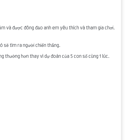
năm và được đông đảo anh em yêu thích và tham gia chơi.
ó sẽ tìm ra người chiến thắng.
úng thưởng hơn thay vì dự đoán của 5 con số cùng 1 lúc.